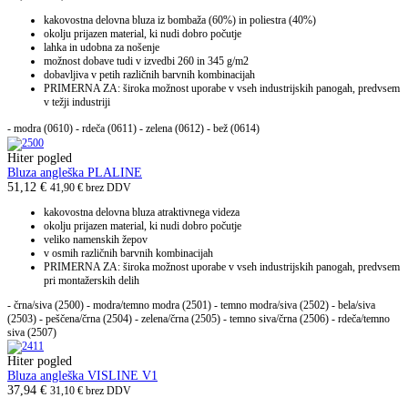
kakovostna delovna bluza iz bombaža (60%) in poliestra (40%)
okolju prijazen material, ki nudi dobro počutje
lahka in udobna za nošenje
možnost dobave tudi v izvedbi 260 in 345 g/m2
dobavljiva v petih različnih barvnih kombinacijah
PRIMERNA ZA: široka možnost uporabe v vseh industrijskih panogah, predvsem
v težji industriji
- modra (0610)
- rdeča (0611)
- zelena (0612)
- bež (0614)
Hiter pogled
Bluza angleška PLALINE
51,12
€
41,90
€
brez DDV
kakovostna delovna bluza atraktivnega videza
okolju prijazen material, ki nudi dobro počutje
veliko namenskih žepov
v osmih različnih barvnih kombinacijah
PRIMERNA ZA: široka možnost uporabe v vseh industrijskih panogah, predvsem
pri montažerskih delih
- črna/siva (2500) - modra/temno modra (2501) - temno modra/siva (2502) - bela/siva
(2503) - peščena/črna (2504) - zelena/črna (2505) - temno siva/črna (2506) - rdeča/temno
siva (2507)
Hiter pogled
Bluza angleška VISLINE V1
37,94
€
31,10
€
brez DDV