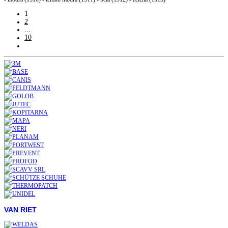
1
2
…
10
VAN RIET