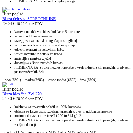
PRIMEREN ZA: razne industrijske panoge
Hiter pogled
Bluza delovna STRETCHLINE
49,04
€
40,20
€
brez DDV
kakovostna delovna bluza kolekcije Stretchline
lahka in udobna za nošenje
raztegljiva tkanina, ki omogoča prosto gibanje
več namenskih žepov za varno shranjevanje
odsevni element na rokavih in hrbtu
stoječi ovratnik in ščitnik za brado
nastavljive manšete z ježki
dobavljiva v štirih različnih barvah
PRIMERNA ZA: široka možnost uporabe v vseh industrijskih panogah, predvsem
pri montažerskih deli
– siva (6601) – modra (6603) – temno modra (6602) – črna (6600)
Hiter pogled
Bluza klasična BW 270
24,40
€
20,00
€
brez DDV
kolekcija kakovostnih oblačil iz 100% bombaža
oblačila so kakovostno izdelana, prijetnih krojev in udobna za nošenje
možnost dobave tudi v izvedbi 290 in 345 g/m2
PRIMERNA ZA: široka možnost uporabe v vseh industrijskih panogah, predvsem
v težji industriji
- modra (1510) - temno modra (1511) - bela (1512) - zelena (1513)