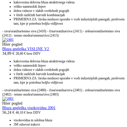
kakovostna delovna bluza atraktivnega videza
veliko namenskih žepov
dobra vidnost v slabih svetlobnih pogojih
v štirih različnih barvnih kombinacijah
PRIMERNA ZA: široka možnost uporabe v vseh industrijskih panogah, predvsem
tam, kjer je potrebna boljša vidljivost
- siva/oranžna/temno siva (2410) - črna/oranžna/siva (2411) - zelena/oranžna/temno siva
(2412) - temno modra/rumena/siva (2413)
Hiter pogled
Bluza angleška VISLINE V2
34,89
€
28,60
€
brez DDV
kakovostna delovna bluza atraktivnega videza
veliko namenskih žepov
dobra vidnost v slabih svetlobnih pogojih
v štirih različnih barvnih kombinacijah
PRIMERNA ZA: široka možnost uporabe v vseh industrijskih panogah, predvsem
tam, kjer je potrebna boljša vidljivost
- siva/oranžna/temno siva (2480) - črna/oranžna/siva (2481) - zelena/oranžna/temno siva
(2482) - temno modra/rumena/siva (2483)
Hiter pogled
Bluza angleška visokovidna 2001
56,24
€
46,10
€
brez DDV
visokovidna in udobna bluza
3M odsevni trakovi