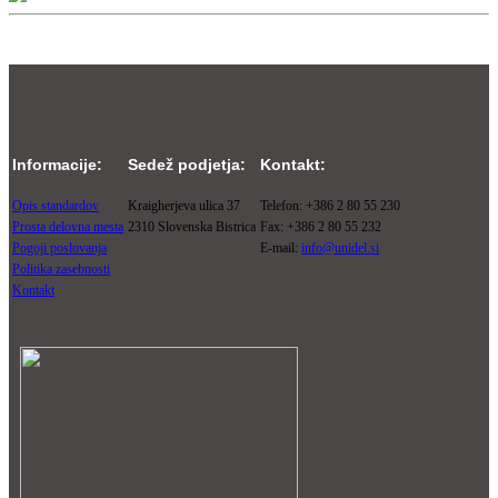
Informacije:
Sedež podjetja:
Kontakt:
Opis standardov
Kraigherjeva ulica 37
Telefon: +386 2 80 55 230
Prosta delovna mesta
2310 Slovenska Bistrica
Fax: +386 2 80 55 232
Pogoji poslovanja
E-mail:
info@unidel.si
Politika zasebnosti
Kontakt