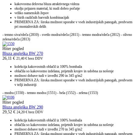
kakovostna delovna bluza atraktivnega videza
okolju prijazen material, ki nudi dobro počutje
veliko namenskih žepov
v štirih različnih barvnih kombinacijah
PRIMERNA ZA: široka možnost uporabe v vseh industrijskih panogah, predvsem
pri montažerskih delih
- temno siva/rdeča (2810) - svetlo modra/rdeča (2811) - temno modra/rdeča (2812) - olivno
zelena/rdeča (2813)
Hiter pogled
Bluza angleška BW 270
26,11
€
21,40
€
brez DDV
kolekcija kakovostnih oblačil iz 100% bombaža
oblačila so kakovostno izdelana, prijetnih krojev in udobna za nošenje
možnost dobave tudi v izvedbi 290 in 345 g/m2
PRIMERNA ZA: široka možnost uporabe v vseh industrijskih panogah, predvsem
v težji industriji
- modra (1550) - temno modra (1551) - bela (1552) - zelena (1553)
Hiter pogled
Bluza angleška BW 290
29,52
€
24,20
€
brez DDV
kolekcija kakovostnih oblačil iz 100% bombaža
oblačila so kakovostno izdelana, prijetnih krojev in udobna za nošenje
možnost dobave tudi v izvedbi 270 in 345 g/m2
PRIMERNA ZA: široka možnost uporabe v vseh industrijskih panogah, predvsem