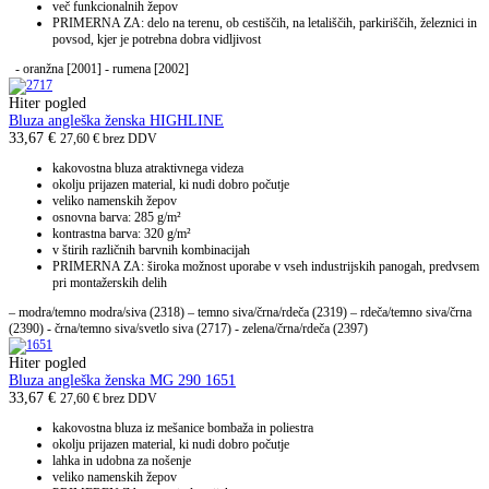
več funkcionalnih žepov
PRIMERNA ZA: delo na terenu, ob cestiščih, na letališčih, parkiriščih, železnici in
povsod, kjer je potrebna dobra vidljivost
- oranžna [2001] - rumena [2002]
Hiter pogled
Bluza angleška ženska HIGHLINE
33,67
€
27,60
€
brez DDV
kakovostna bluza atraktivnega videza
okolju prijazen material, ki nudi dobro počutje
veliko namenskih žepov
osnovna barva: 285 g/m²
kontrastna barva: 320 g/m²
v štirih različnih barvnih kombinacijah
PRIMERNA ZA: široka možnost uporabe v vseh industrijskih panogah, predvsem
pri montažerskih delih
– modra/temno modra/siva (2318) – temno siva/črna/rdeča (2319) – rdeča/temno siva/črna
(2390) - črna/temno siva/svetlo siva (2717) - zelena/črna/rdeča (2397)
Hiter pogled
Bluza angleška ženska MG 290 1651
33,67
€
27,60
€
brez DDV
kakovostna bluza iz mešanice bombaža in poliestra
okolju prijazen material, ki nudi dobro počutje
lahka in udobna za nošenje
veliko namenskih žepov