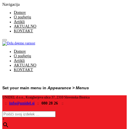
Navigacija
Domov
O podjetju
Artikli
AKTUALNO
KONTAKT
Domov
O podjetju
Artikli
AKTUALNO
KONTAKT
Set your main menu in
Appearance > Menus
UNIDEL d.o.o., Kraigherjeva ulica 37, 2310 Slovenska Bistrica
info@unidel.si
080 28 26
::
::
::
×