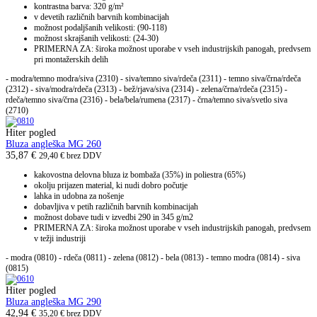
kontrastna barva: 320 g/m²
v devetih različnih barvnih kombinacijah
možnost podaljšanih velikosti: (90-118)
možnost skrajšanih velikosti: (24-30)
PRIMERNA ZA: široka možnost uporabe v vseh industrijskih panogah, predvsem
pri montažerskih delih
- modra/temno modra/siva (2310) - siva/temno siva/rdeča (2311) - temno siva/črna/rdeča
(2312) - siva/modra/rdeča (2313) - bež/rjava/siva (2314) - zelena/črna/rdeča (2315) -
rdeča/temno siva/črna (2316) - bela/bela/rumena (2317) - črna/temno siva/svetlo siva
(2710)
Hiter pogled
Bluza angleška MG 260
35,87
€
29,40
€
brez DDV
kakovostna delovna bluza iz bombaža (35%) in poliestra (65%)
okolju prijazen material, ki nudi dobro počutje
lahka in udobna za nošenje
dobavljiva v petih različnih barvnih kombinacijah
možnost dobave tudi v izvedbi 290 in 345 g/m2
PRIMERNA ZA: široka možnost uporabe v vseh industrijskih panogah, predvsem
v težji industriji
- modra (0810) - rdeča (0811) - zelena (0812) - bela (0813) - temno modra (0814) - siva
(0815)
Hiter pogled
Bluza angleška MG 290
42,94
€
35,20
€
brez DDV