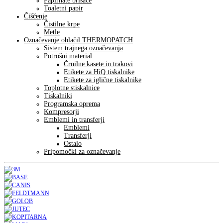
Papirnate brisače
Toaletni papir
Čiščenje
Čistilne krpe
Metle
Označevanje oblačil THERMOPATCH
Sistem trajnega označevanja
Potrošni material
Črnilne kasete in trakovi
Etikete za HiQ tiskalnike
Etikete za iglične tiskalnike
Toplotne stiskalnice
Tiskalniki
Programska oprema
Kompresorji
Emblemi in transferji
Emblemi
Transferji
Ostalo
Pripomočki za označevanje