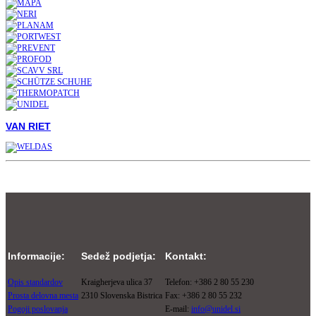
VAN RIET
Informacije:
Sedež podjetja:
Kontakt:
Opis standardov
Kraigherjeva ulica 37
Telefon: +386 2 80 55 230
Prosta delovna mesta
2310 Slovenska Bistrica
Fax: +386 2 80 55 232
Pogoji poslovanja
E-mail:
info@unidel.si