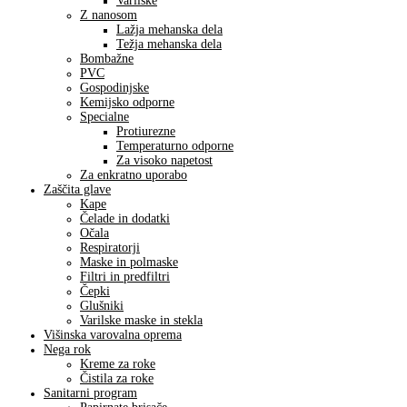
Varilske
Z nanosom
Lažja mehanska dela
Težja mehanska dela
Bombažne
PVC
Gospodinjske
Kemijsko odporne
Specialne
Protiurezne
Temperaturno odporne
Za visoko napetost
Za enkratno uporabo
Zaščita glave
Kape
Čelade in dodatki
Očala
Respiratorji
Maske in polmaske
Filtri in predfiltri
Čepki
Glušniki
Varilske maske in stekla
Višinska varovalna oprema
Nega rok
Kreme za roke
Čistila za roke
Sanitarni program