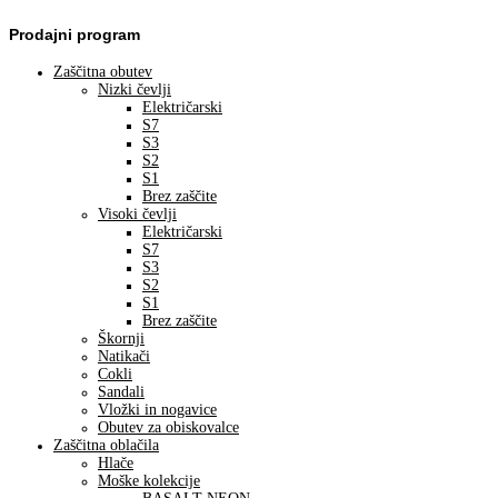
Prodajni program
Zaščitna obutev
Nizki čevlji
Električarski
S7
S3
S2
S1
Brez zaščite
Visoki čevlji
Električarski
S7
S3
S2
S1
Brez zaščite
Škornji
Natikači
Cokli
Sandali
Vložki in nogavice
Obutev za obiskovalce
Zaščitna oblačila
Hlače
Moške kolekcije