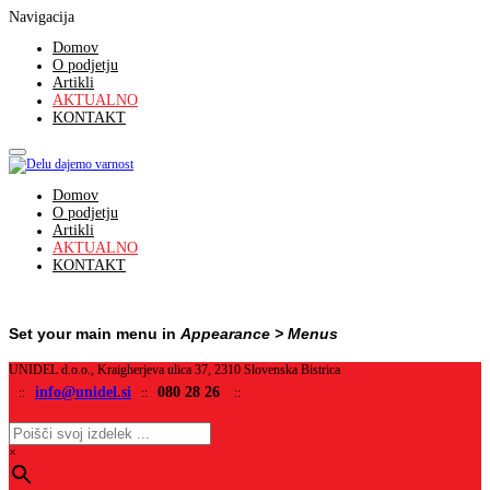
Navigacija
Domov
O podjetju
Artikli
AKTUALNO
KONTAKT
Domov
O podjetju
Artikli
AKTUALNO
KONTAKT
Set your main menu in
Appearance > Menus
UNIDEL d.o.o., Kraigherjeva ulica 37, 2310 Slovenska Bistrica
info@unidel.si
080 28 26
::
::
::
×