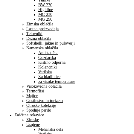
Tunike
BW 230
Highline
MG 230
MG 290
Zimska oblačila
Lastna proizvodnja
Telovniki
Dežna oblačila
Softshelli, jakne in puloverji
Namenska oblačila
Antistatična
Gozdarska
Kislino odporna
Kolenčniki
Varilska
Za hladilnice
za visoke temperature
Visokovidna oblačila
Termoflisi
Majice
Gostinstvo in turizem
Otroške kolekcije
Spodnje perilo
Zaščitne rokavice
Zimske
Usnjene
Mehanska dela