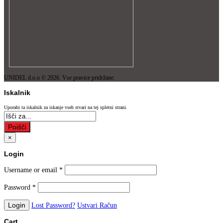
UNIDEL d.o.o © 2026. Vse pravice pridržane.
Iskalnik
Uporabi ta iskalnik za iskanje vseh stvari na tej spletni strani.
Poišči
×
Login
Username or email
*
Password
*
Lost Password?
Ustvari Račun
Cart