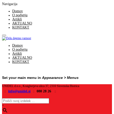
Navigacija
Domov
O podjetju
Artikli
AKTUALNO
KONTAKT
Domov
O podjetju
Artikli
AKTUALNO
KONTAKT
Set your main menu in
Appearance > Menus
UNIDEL d.o.o., Kraigherjeva ulica 37, 2310 Slovenska Bistrica
info@unidel.si
080 28 26
::
::
::
×