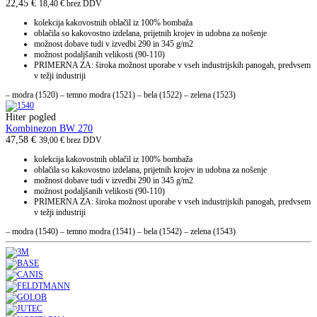
22,45
€
18,40
€
brez DDV
kolekcija kakovostnih oblačil iz 100% bombaža
oblačila so kakovostno izdelana, prijetnih krojev in udobna za nošenje
možnost dobave tudi v izvedbi 290 in 345 g/m2
možnost podaljšanih velikosti (90-110)
PRIMERNA ZA: široka možnost uporabe v vseh industrijskih panogah, predvsem
v težji industriji
– modra (1520) – temno modra (1521) – bela (1522) – zelena (1523)
Hiter pogled
Kombinezon BW 270
47,58
€
39,00
€
brez DDV
kolekcija kakovostnih oblačil iz 100% bombaža
oblačila so kakovostno izdelana, prijetnih krojev in udobna za nošenje
možnost dobave tudi v izvedbi 290 in 345 g/m2
možnost podaljšanih velikosti (90-110)
PRIMERNA ZA: široka možnost uporabe v vseh industrijskih panogah, predvsem
v težji industriji
– modra (1540) – temno modra (1541) – bela (1542) – zelena (1543)