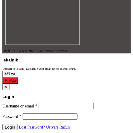
UNIDEL d.o.o © 2026. Vse pravice pridržane.
Iskalnik
Uporabi ta iskalnik za iskanje vseh stvari na tej spletni strani.
Poišči
×
Login
Username or email
*
Password
*
Lost Password?
Ustvari Račun