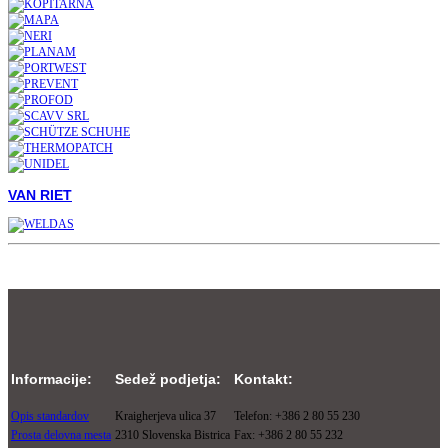
VAN RIET
Informacije:
Sedež podjetja:
Kontakt:
Opis standardov
Kraigherjeva ulica 37
Telefon: +386 2 80 55 230
Prosta delovna mesta
2310 Slovenska Bistrica
Fax: +386 2 80 55 232