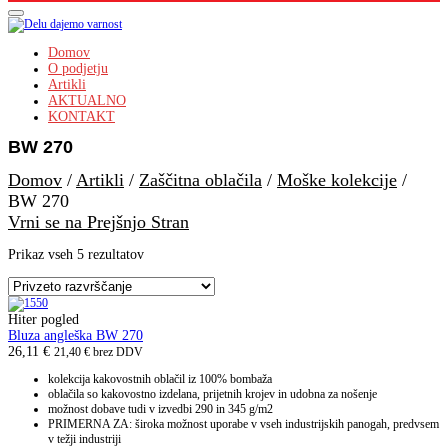
Domov
O podjetju
Artikli
AKTUALNO
KONTAKT
BW 270
Domov
/
Artikli
/
Zaščitna oblačila
/
Moške kolekcije
/
BW 270
Vrni se na Prejšnjo Stran
Prikaz vseh 5 rezultatov
Hiter pogled
Bluza angleška BW 270
26,11
€
21,40
€
brez DDV
kolekcija kakovostnih oblačil iz 100% bombaža
oblačila so kakovostno izdelana, prijetnih krojev in udobna za nošenje
možnost dobave tudi v izvedbi 290 in 345 g/m2
PRIMERNA ZA: široka možnost uporabe v vseh industrijskih panogah, predvsem
v težji industriji