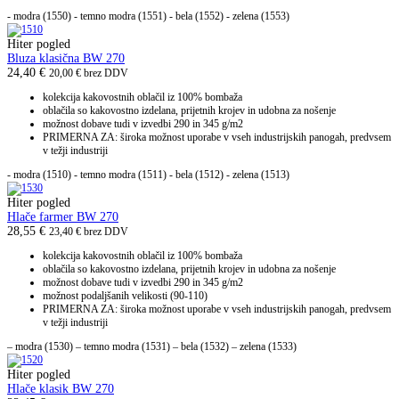
- modra (1550) - temno modra (1551) - bela (1552) - zelena (1553)
Hiter pogled
Bluza klasična BW 270
24,40
€
20,00
€
brez DDV
kolekcija kakovostnih oblačil iz 100% bombaža
oblačila so kakovostno izdelana, prijetnih krojev in udobna za nošenje
možnost dobave tudi v izvedbi 290 in 345 g/m2
PRIMERNA ZA: široka možnost uporabe v vseh industrijskih panogah, predvsem
v težji industriji
- modra (1510) - temno modra (1511) - bela (1512) - zelena (1513)
Hiter pogled
Hlače farmer BW 270
28,55
€
23,40
€
brez DDV
kolekcija kakovostnih oblačil iz 100% bombaža
oblačila so kakovostno izdelana, prijetnih krojev in udobna za nošenje
možnost dobave tudi v izvedbi 290 in 345 g/m2
možnost podaljšanih velikosti (90-110)
PRIMERNA ZA: široka možnost uporabe v vseh industrijskih panogah, predvsem
v težji industriji
– modra (1530) – temno modra (1531) – bela (1532) – zelena (1533)
Hiter pogled
Hlače klasik BW 270