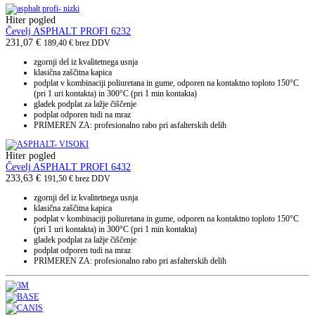
Hiter pogled
Čevelj ASPHALT PROFI 6232
231,07
€
189,40
€
brez DDV
zgornji del iz kvalitetnega usnja
klasična zaščitna kapica
podplat v kombinaciji poliuretana in gume, odporen na kontaktno toploto 150°C
(pri 1 uri kontakta) in 300°C (pri 1 min kontakta)
gladek podplat za lažje čiščenje
podplat odporen tudi na mraz
PRIMEREN ZA: profesionalno rabo pri asfalterskih delih
Hiter pogled
Čevelj ASPHALT PROFI 6432
233,63
€
191,50
€
brez DDV
zgornji del iz kvalitetnega usnja
klasična zaščitna kapica
podplat v kombinaciji poliuretana in gume, odporen na kontaktno toploto 150°C
(pri 1 uri kontakta) in 300°C (pri 1 min kontakta)
gladek podplat za lažje čiščenje
podplat odporen tudi na mraz
PRIMEREN ZA: profesionalno rabo pri asfalterskih delih