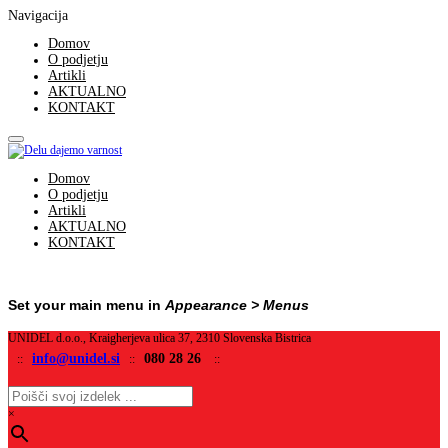
Navigacija
Domov
O podjetju
Artikli
AKTUALNO
KONTAKT
Domov
O podjetju
Artikli
AKTUALNO
KONTAKT
Set your main menu in
Appearance > Menus
UNIDEL d.o.o., Kraigherjeva ulica 37, 2310 Slovenska Bistrica
info@unidel.si
080 28 26
::
::
::
×