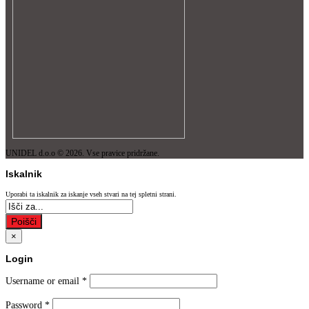
UNIDEL d.o.o © 2026. Vse pravice pridržane.
Iskalnik
Uporabi ta iskalnik za iskanje vseh stvari na tej spletni strani.
Poišči
×
Login
Username or email
*
Password
*