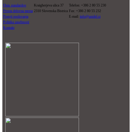
Opis standardov
Kraigherjeva ulica 37
Telefon: +386 2 80 55 230
Prosta delovna mesta
2310 Slovenska Bistrica
Fax: +386 2 80 55 232
Pogoji poslovanja
E-mail:
info@unidel.si
Politika zasebnosti
Kontakt