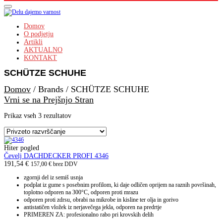
Domov
O podjetju
Artikli
AKTUALNO
KONTAKT
SCHÜTZE SCHUHE
Domov
/
Brands
/
SCHÜTZE SCHUHE
Vrni se na Prejšnjo Stran
Prikaz vseh 3 rezultatov
Hiter pogled
Čevelj DACHDECKER PROFI 4346
191,54
€
157,00
€
brez DDV
zgornji del iz semiš usnja
podplat iz gume s posebnim profilom, ki daje odličen oprijem na raznih površinah,
toplotno odporen na 300°C, odporen proti mrazu
odporen proti zdrsu, obrabi na mikrobe in kisline ter olja in gorivo
antistatičen vložek iz nerjavečega jekla, odporen na predrtje
PRIMEREN ZA: profesionalno rabo pri krovskih delih