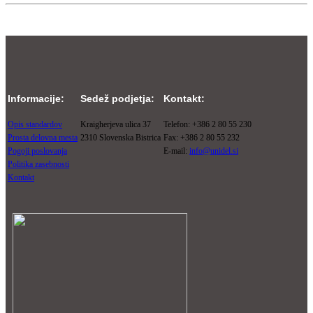
Informacije:
Sedež podjetja:
Kontakt:
Opis standardov
Kraigherjeva ulica 37
Telefon: +386 2 80 55 230
Prosta delovna mesta
2310 Slovenska Bistrica
Fax: +386 2 80 55 232
Pogoji poslovanja
E-mail:
info@unidel.si
Politika zasebnosti
Kontakt