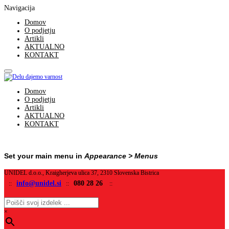
Navigacija
Domov
O podjetju
Artikli
AKTUALNO
KONTAKT
Domov
O podjetju
Artikli
AKTUALNO
KONTAKT
Set your main menu in
Appearance > Menus
UNIDEL d.o.o., Kraigherjeva ulica 37, 2310 Slovenska Bistrica
info@unidel.si
080 28 26
::
::
::
×