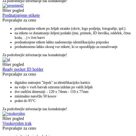
Za podrobnejše informacije nas kontaktirajte!
Hiter pogled
Prednatisnjene etikete
Povprašajte za ceno
prednatisnjene etikete po željah stranke (okvir, logo podjetja, fotografije, ipd.)
na etiketo se donatisnejo željeni podatki (ime, priimek, ID številka, oddelek, črtna
koda, ...) v črni barvi
prednatisnjene etikete lahko nadomestijo identifikacijsko priponko
prednatisnemo lahko skoraj vse etikete, ki se uporabljajo za označevanje
Za podrobnejše informacije nas kontaktirajte!
Hiter pogled
Ready pocket ID holder
Povprašajte za ceno
digitalno natisnjen "žepek" za identifikacijsko kartico
na voljo v vseh barvah oziroma izdelan po vaših željah
dve različni dimenziji: - 120 x 74mm - 110 x 77mm
minimalno naročilo 50 kosov
pralni do 95°C
Za podrobnejše informacije nas kontaktirajte!
Hiter pogled
Visokoviden trak
Povprašajte za ceno