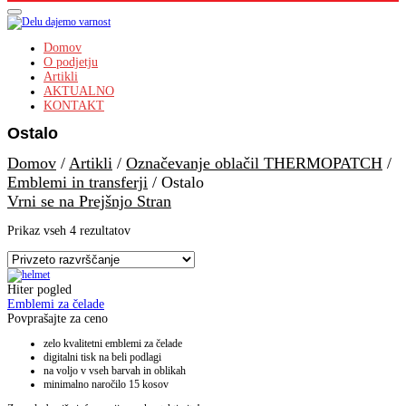
Domov
O podjetju
Artikli
AKTUALNO
KONTAKT
Ostalo
Domov
/
Artikli
/
Označevanje oblačil THERMOPATCH
/
Emblemi in transferji
/
Ostalo
Vrni se na Prejšnjo Stran
Prikaz vseh 4 rezultatov
Hiter pogled
Emblemi za čelade
Povprašajte za ceno
zelo kvalitetni emblemi za čelade
digitalni tisk na beli podlagi
na voljo v vseh barvah in oblikah
minimalno naročilo 15 kosov