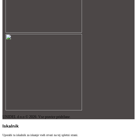
UNIDEL d.o.o © 2026. Vse pravice pridržane.
Iskalnik
Uporabi ta iskalnik za iskanje vseh stvari na tej spletni strani.