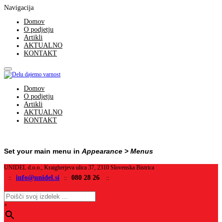
Navigacija
Domov
O podjetju
Artikli
AKTUALNO
KONTAKT
Domov
O podjetju
Artikli
AKTUALNO
KONTAKT
Set your main menu in
Appearance > Menus
UNIDEL d.o.o., Kraigherjeva ulica 37, 2310 Slovenska Bistrica
info@unidel.si
080 28 26
::
::
::
×