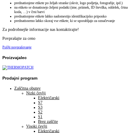
prednatisnjene etikete po željah stranke (okvir, logo podjetja, fotografije, ipd.)
na etiketo se donatisnejo željeni podatki (ime, priimek, ID številka, oddelek, črtna
koda, …) v črni barvi
prednatisnjene etikete lahko nadomestijo identifikacijsko priponko
prednatisnemo lahko skoraj vse etikete, ki se uporabljajo za označevanje
Za podrobnejše informacije nas kontaktirajte!
Povprašajte za ceno
Pošlji povpraševanje
Proizvajalec
Prodajni program
Zaščitna obutev
Nizki čevlji
Električarski
S7
S3
S2
S1
Brez zaščite
Visoki čevlji
Električarski