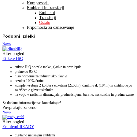
Kompresorji
Emblemi in transferji
Emblemi
Transferji
Ostalo
Pripomočki za označevanje
Podobni izdelki
Novo
Hiter pogled
Etikete HiQ
etikete HiQ so zelo tanke, gladke in brez lepila
pralne do 95°C
niso primerne za industrijsko likanje
rezultat 100% črnina
komplet vsebuje 2 koluta z etiketami (2x50m), črnilni trak (104m) in čistilno krpo
za čiščenje glave tiskalnika
na voljo v različnih dimenzijah, prednatisnjene, barvne, neskončne in prednarezane
Za dodatne informacije nas kontaktirajte!
Povprašajte za ceno
Novo
Hiter pogled
Emblemi READY
digitalno natisnjeni emblemi