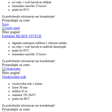
na voljo v vseh barvah in oblikah
minimalno naročilo 15 kosov
pralni do 95°C
Za podrobnejše informacije nas kontaktirajte!
Povprašajte za ceno
Novo
Hiter pogled
Emblemi READY STITCH
digitalno natisnjeni emblemi z videzom našitka
na voljo v vseh barvah in različnih dimenzijah
pralni do 95°C
minimalno naročilo 15 kosov
Za podrobnejše informacije nas kontaktirajte!
Povprašajte za ceno
Hiter pogled
Visokoviden trak
visokoviden trak v kolutu
širine 50 mm
dolžina 45 m
standard: EN 20471
pralen do 60°C
Za podrobnejše informacije nas kontaktirajte!
Povprašajte za ceno