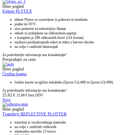
Hiter pogled
Etikete PLYTEX
etikete Plytex so sestavljene iz poliestra in bombaža
pralne do 95°C
niso primerne za industrijsko likanje
etikete so prilepljene na silikonskem papirju
v kompletu je 200 silikonskih listov (A4 format)
možnost prednatisnjenih etiket in etiket z barvno obrobo
na voljo v različnih dimenzijah
Za podrobnejše informacije nas kontaktirajte!
Povprašajte za ceno
Hiter pogled
Črnilna kaseta
črnilne kasete za iglične tiskalnike (Epson LQ-680 in Epson LQ-690)
Za podrobnejše informacije nas kontaktirajte!
25,62
€
21,00
€
brez DDV
Novo
Hiter pogled
Transferji REFLECTIVE PLOTTER
transferji iz visokovidnega materiala
na voljo v različnih velikostih
minimalno naročilo 25 kosov