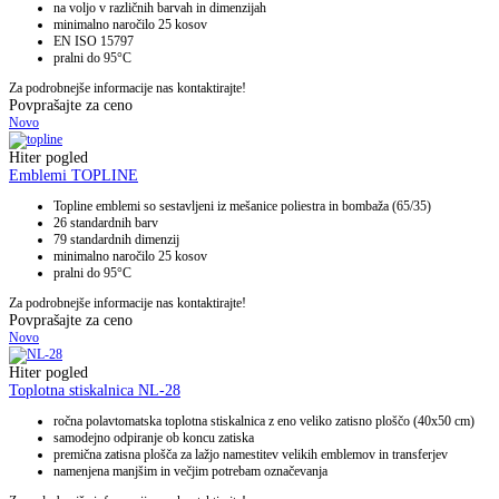
na voljo v različnih barvah in dimenzijah
minimalno naročilo 25 kosov
EN ISO 15797
pralni do 95°C
Za podrobnejše informacije nas kontaktirajte!
Povprašajte za ceno
Novo
Hiter pogled
Emblemi TOPLINE
Topline emblemi so sestavljeni iz mešanice poliestra in bombaža (65/35)
26 standardnih barv
79 standardnih dimenzij
minimalno naročilo 25 kosov
pralni do 95°C
Za podrobnejše informacije nas kontaktirajte!
Povprašajte za ceno
Novo
Hiter pogled
Toplotna stiskalnica NL-28
ročna polavtomatska toplotna stiskalnica z eno veliko zatisno ploščo (40x50 cm)
samodejno odpiranje ob koncu zatiska
premična zatisna plošča za lažjo namestitev velikih emblemov in transferjev
namenjena manjšim in večjim potrebam označevanja