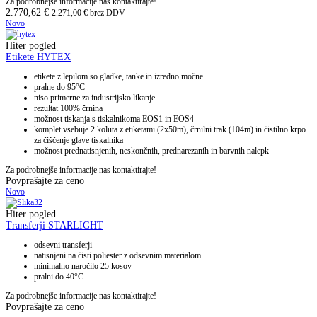
Za podrobnejše informacije nas kontaktirajte!
2.770,62
€
2.271,00
€
brez DDV
Novo
Hiter pogled
Etikete HYTEX
etikete z lepilom so gladke, tanke in izredno močne
pralne do 95°C
niso primerne za industrijsko likanje
rezultat 100% črnina
možnost tiskanja s tiskalnikoma EOS1 in EOS4
komplet vsebuje 2 koluta z etiketami (2x50m), črnilni trak (104m) in čistilno krpo
za čiščenje glave tiskalnika
možnost prednatisnjenih, neskončnih, prednarezanih in barvnih nalepk
Za podrobnejše informacije nas kontaktirajte!
Povprašajte za ceno
Novo
Hiter pogled
Transferji STARLIGHT
odsevni transferji
natisnjeni na čisti poliester z odsevnim materialom
minimalno naročilo 25 kosov
pralni do 40°C
Za podrobnejše informacije nas kontaktirajte!
Povprašajte za ceno