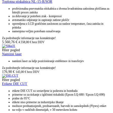
Toplotna stiskalnica NL-15-R/SQR
profesionalna pnevmatska stiskalnica z dvema kvadratnima zatisnima ploščama za
hitrejši proces zatiska
za delovanje je potreben zrak - kompresor
avtomatsko odpiranje in zapiranje zatisne plošče
opremljena z LCD grafičnim zaslonom za nadzor temperature, časa zatiska in
pritiska
namenjena večjim potrebam označevanja
Za podrobnejše informacije nas kontaktirajte!
5.560,76
€
4.558,00
€
brez DDV
Hiter pogled
Namizni laser
namizni laser za lažje pozicioniranje emblemov in transferjev
Za podrobnejše informacije nas kontaktirajte!
176,90
€
145,00
€
brez DDV
Hiter pogled
Etikete DIE CUT
etikete DIE CUT so sestavljene iz poliestra in bombaža
primerne so za tiskanje z igličnimi tiskalniki (Epson LQ-680 / Epson LQ-690)
pralne do 95°C
etikete niso primerne za industrijsko likanje
možnost prednatisnjenih, prednarezanih, barvnih in samolepilnih (Plytex) etiket
na voljo v različnih dimenzijah, v 50 meterskem kolutu