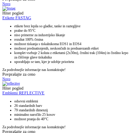
Novo
Hiter pogled
Etikete FASTAG
etikete brez lepila so gladke, tanke in raztegljive
pralne do 95°C
niso primerne za industrijsko likanje
rezultat 100% črnina
možnost tiskanja s tiskalnikoma EOS1 in EOS4
možnost prednatisnjenih, neskončnih in prednarezanih etiket
komplet vsebuje 2 koluta z etiketami (2x50m), črnilni trak (104m) in čistilno krpo
za čiščenje glave tiskalnika
uporabljajo se tam, kjer je udobje prioriteta
Za podrobnejše informacije nas kontaktirajte!
Povprašajte za ceno
Novo
Hiter pogled
Emblemi REFLECTIVE
odsevni emblemi
26 standardnih barv
79 standardnih dimenzij
minimalno naročilo 25 kosov
možnost pranja do 40°C
Za podrobnejše informacije nas kontaktirajte!
Povprašajte za ceno