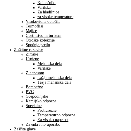
Kolenčniki
Varilska
Za hladilnice
za visoke temperature
Visokovidna oblačila
Termoflisi
Majice
Gostinstvo in turizem
Otroške kolekcije
Spodnje perilo
Zaščitne rokavice
Zimske
Usnjene
Mehanska dela
Varilske
Z nanosom
Lažja mehanska dela
Težja mehanska dela
Bombažne
PVC
Gospodinjske
Kemijsko odporne
Specialne
Protiurezne
Temperaturno odporne
Za visoko napetost
Za enkratno uporabo
Zaščita glave