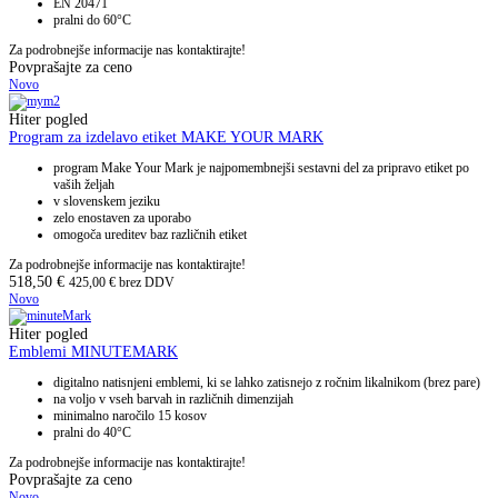
EN 20471
pralni do 60°C
Za podrobnejše informacije nas kontaktirajte!
Povprašajte za ceno
Novo
Hiter pogled
Program za izdelavo etiket MAKE YOUR MARK
program Make Your Mark je najpomembnejši sestavni del za pripravo etiket po
vaših željah
v slovenskem jeziku
zelo enostaven za uporabo
omogoča ureditev baz različnih etiket
Za podrobnejše informacije nas kontaktirajte!
518,50
€
425,00
€
brez DDV
Novo
Hiter pogled
Emblemi MINUTEMARK
digitalno natisnjeni emblemi, ki se lahko zatisnejo z ročnim likalnikom (brez pare)
na voljo v vseh barvah in različnih dimenzijah
minimalno naročilo 15 kosov
pralni do 40°C
Za podrobnejše informacije nas kontaktirajte!
Povprašajte za ceno
Novo