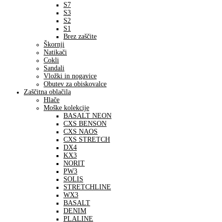
S7
S3
S2
S1
Brez zaščite
Škornji
Natikači
Cokli
Sandali
Vložki in nogavice
Obutev za obiskovalce
Zaščitna oblačila
Hlače
Moške kolekcije
BASALT NEON
CXS BENSON
CXS NAOS
CXS STRETCH
DX4
KX3
NORIT
PW3
SOLIS
STRETCHLINE
WX3
BASALT
DENIM
PLALINE