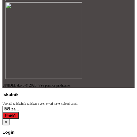
UNIDEL d.o.o © 2026. Vse pravice pridržane.
Iskalnik
Uporabi ta iskalnik za iskanje vseh stvari na tej spletni strani.
Poišči
×
Login