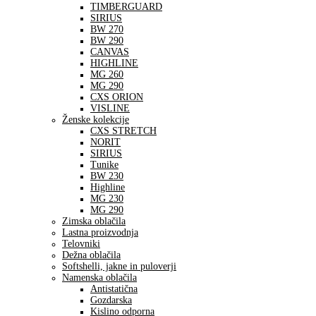
TIMBERGUARD
SIRIUS
BW 270
BW 290
CANVAS
HIGHLINE
MG 260
MG 290
CXS ORION
VISLINE
Ženske kolekcije
CXS STRETCH
NORIT
SIRIUS
Tunike
BW 230
Highline
MG 230
MG 290
Zimska oblačila
Lastna proizvodnja
Telovniki
Dežna oblačila
Softshelli, jakne in puloverji
Namenska oblačila
Antistatična
Gozdarska
Kislino odporna