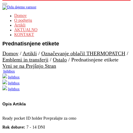
Domov
O podjetju
Artikli
AKTUALNO
KONTAKT
Prednatisnjene etikete
Domov
/
Artikli
/
Označevanje oblačil THERMOPATCH
/
Emblemi in transferji
/
Ostalo
/
Prednatisnjene etikete
Vrni se na Prejšnjo Stran
lightbox
lightbox
lightbox
lightbox
Opis Artikla
Ready pocket ID holder
Povprašajte za ceno
Rok dobave:
7 - 14 DNI