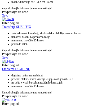
možne dimenzije črk: - 3,2 cm - 5 cm
Za podrobnejše informacije nas kontaktirajte!
Povprašajte za ceno
Novo
Hiter pogled
Transferji SUBLIFIX
zelo kakovostni tranferji, ki ob zatisku obdržijo prvotno barvo
transferji tiskani na prozorno folijo
minimalno naročilo 25 kosov
pralni do 40°C
Za podrobnejše informacije nas kontaktirajte!
Povprašajte za ceno
Novo
Hiter pogled
Emblemi DIGILINE
digitalno natisnjeni emblemi
posebni efekti: - videz vezenja - sijaj - zaobljenost - 3D
na voljo v vseh barvah in različnih dimenzijah
minimalno naročilo 15 kosov
Za podrobnejše informacije nas kontaktirajte!
Povprašajte za ceno
Hiter pogled