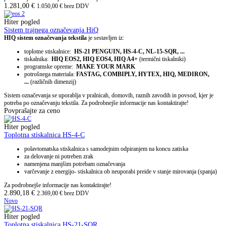
1.281,00
€
1.050,00
€
brez DDV
Hiter pogled
Sistem trajnega označevanja HiQ
HIQ sistem označevanja tekstila
je sestavljen iz:
toplotne stiskalnice:
HS-21 PENGUIN, HS-4-C, NL-15-SQR, ...
tiskalnika:
HIQ EOS2, HIQ EOS4, HIQ A4+
(termični tiskalniki)
programske opreme:
MAKE YOUR MARK
potrošnega materiala:
FASTAG, COMBIPLY, HYTEX, HIQ, MEDIRON,
...
(različnih dimenzij)
Sistem označevanja se uporablja v pralnicah, domovih, raznih zavodih in povsod, kjer je
potreba po označevanju tekstila. Za podrobnejše informacije nas kontaktirajte!
Povprašajte za ceno
Hiter pogled
Toplotna stiskalnica HS-4-C
polavtomatska stiskalnica s samodejnim odpiranjem na koncu zatiska
za delovanje ni potreben zrak
namenjena manjšim potrebam označevanja
varčevanje z energijo- stiskalnica ob neuporabi preide v stanje mirovanja (spanja)
Za podrobnejše informacije nas kontaktirajte!
2.890,18
€
2.369,00
€
brez DDV
Novo
Hiter pogled
Toplotna stiskalnica HS-21-SQR