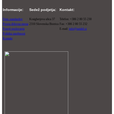
Informacije:
Sedež podjetja:
Kontakt:
Opis standardov
Kraigherjeva ulica 37
Telefon: +386 2 80 55 230
Prosta delovna mesta
2310 Slovenska Bistrica
Fax: +386 2 80 55 232
Pogoji poslovanja
E-mail:
info@unidel.si
Politika zasebnosti
Kontakt