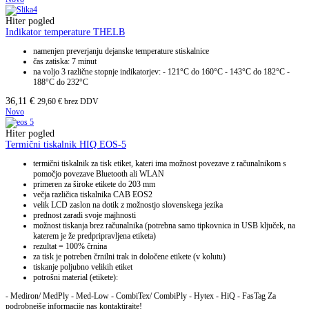
Hiter pogled
Indikator temperature THELB
namenjen preverjanju dejanske temperature stiskalnice
čas zatiska: 7 minut
na voljo 3 različne stopnje indikatorjev: - 121°C do 160°C - 143°C do 182°C -
188°C do 232°C
36,11
€
29,60
€
brez DDV
Novo
Hiter pogled
Termični tiskalnik HIQ EOS-5
termični tiskalnik za tisk etiket, kateri ima možnost povezave z računalnikom s
pomočjo povezave Bluetooth ali WLAN
primeren za široke etikete do 203 mm
večja različica tiskalnika CAB EOS2
velik LCD zaslon na dotik z možnostjo slovenskega jezika
prednost zaradi svoje majhnosti
možnost tiskanja brez računalnika (potrebna samo tipkovnica in USB ključek, na
katerem je že predpripravljena etiketa)
rezultat = 100% črnina
za tisk je potreben črnilni trak in določene etikete (v kolutu)
tiskanje poljubno velikih etiket
potrošni material (etikete):
- Mediron/ MedPly - Med-Low - CombiTex/ CombiPly - Hytex - HiQ - FasTag Za
podrobnejše informacije nas kontaktirajte!