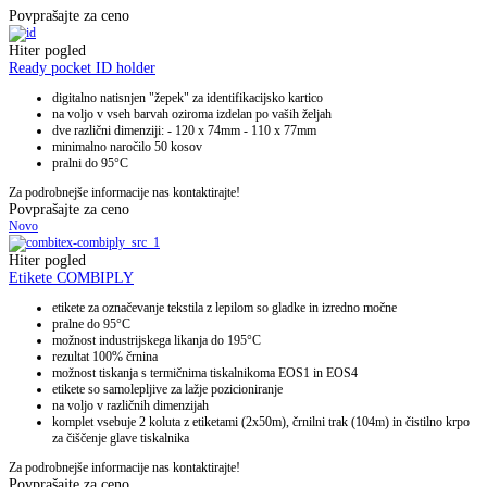
Povprašajte za ceno
Hiter pogled
Ready pocket ID holder
digitalno natisnjen "žepek" za identifikacijsko kartico
na voljo v vseh barvah oziroma izdelan po vaših željah
dve različni dimenziji: - 120 x 74mm - 110 x 77mm
minimalno naročilo 50 kosov
pralni do 95°C
Za podrobnejše informacije nas kontaktirajte!
Povprašajte za ceno
Novo
Hiter pogled
Etikete COMBIPLY
etikete za označevanje tekstila z lepilom so gladke in izredno močne
pralne do 95°C
možnost industrijskega likanja do 195°C
rezultat 100% črnina
možnost tiskanja s termičnima tiskalnikoma EOS1 in EOS4
etikete so samolepljive za lažje pozicioniranje
na voljo v različnih dimenzijah
komplet vsebuje 2 koluta z etiketami (2x50m), črnilni trak (104m) in čistilno krpo
za čiščenje glave tiskalnika
Za podrobnejše informacije nas kontaktirajte!
Povprašajte za ceno