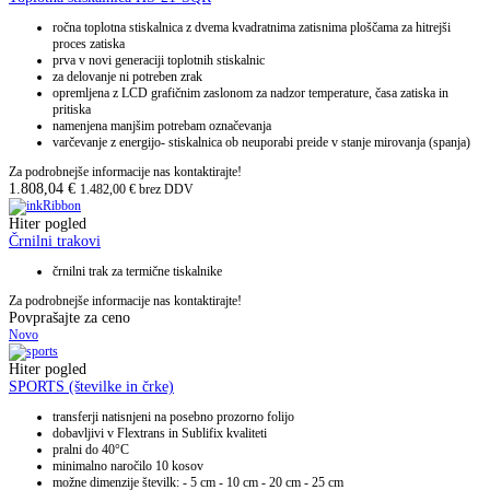
ročna toplotna stiskalnica z dvema kvadratnima zatisnima ploščama za hitrejši
proces zatiska
prva v novi generaciji toplotnih stiskalnic
za delovanje ni potreben zrak
opremljena z LCD grafičnim zaslonom za nadzor temperature, časa zatiska in
pritiska
namenjena manjšim potrebam označevanja
varčevanje z energijo- stiskalnica ob neuporabi preide v stanje mirovanja (spanja)
Za podrobnejše informacije nas kontaktirajte!
1.808,04
€
1.482,00
€
brez DDV
Hiter pogled
Črnilni trakovi
črnilni trak za termične tiskalnike
Za podrobnejše informacije nas kontaktirajte!
Povprašajte za ceno
Novo
Hiter pogled
SPORTS (številke in črke)
transferji natisnjeni na posebno prozorno folijo
dobavljivi v Flextrans in Sublifix kvaliteti
pralni do 40°C
minimalno naročilo 10 kosov
možne dimenzije številk: - 5 cm - 10 cm - 20 cm - 25 cm