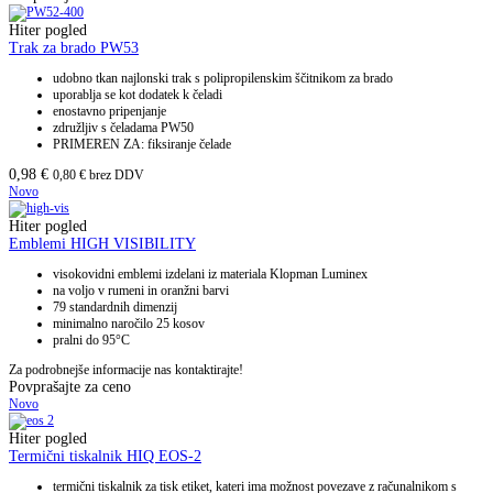
Hiter pogled
Trak za brado PW53
udobno tkan najlonski trak s polipropilenskim ščitnikom za brado
uporablja se kot dodatek k čeladi
enostavno pripenjanje
združljiv s čeladama PW50
PRIMEREN ZA: fiksiranje čelade
0,98
€
0,80
€
brez DDV
Novo
Hiter pogled
Emblemi HIGH VISIBILITY
visokovidni emblemi izdelani iz materiala Klopman Luminex
na voljo v rumeni in oranžni barvi
79 standardnih dimenzij
minimalno naročilo 25 kosov
pralni do 95°C
Za podrobnejše informacije nas kontaktirajte!
Povprašajte za ceno
Novo
Hiter pogled
Termični tiskalnik HIQ EOS-2
termični tiskalnik za tisk etiket, kateri ima možnost povezave z računalnikom s