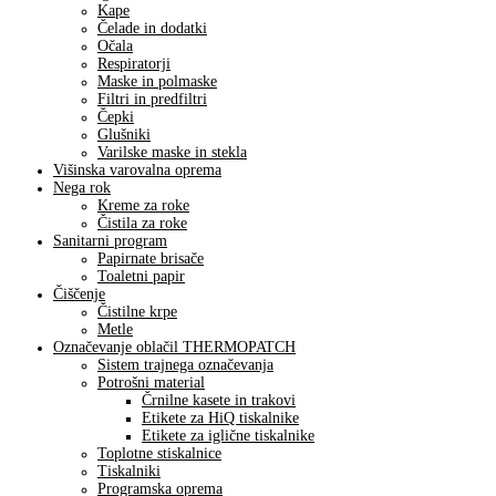
Kape
Čelade in dodatki
Očala
Respiratorji
Maske in polmaske
Filtri in predfiltri
Čepki
Glušniki
Varilske maske in stekla
Višinska varovalna oprema
Nega rok
Kreme za roke
Čistila za roke
Sanitarni program
Papirnate brisače
Toaletni papir
Čiščenje
Čistilne krpe
Metle
Označevanje oblačil THERMOPATCH
Sistem trajnega označevanja
Potrošni material
Črnilne kasete in trakovi
Etikete za HiQ tiskalnike
Etikete za iglične tiskalnike
Toplotne stiskalnice
Tiskalniki
Programska oprema