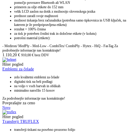
pomočjo povezave Bluetooth ali WLAN
primeren za ožje etikete do 152 mm
velik LCD zaslon na dotik z možnostjo slovenskega jezika
prednost zaradi svoje majhnosti
možnost tiskanja brez računalnika (potrebna samo tipkovnica in USB ključek, na
katerem je že predpripravljena etiketa)
rezultat = 100% črnina
za tisk je potreben črnilni trak in določene etikete (v kolutu)
potrošni material (etikete):
- Mediron/ MedPly - Med-Low - CombiTex/ CombiPly - Hytex - HiQ - FasTag Za
podrobnejše informacije nas kontaktirajte!
1.110,20
€
910,00
€
brez DDV
Hiter pogled
Emblemi za čelade
zelo kvalitetni emblemi za čelade
digitalni tisk na beli podlagi
na voljo v vseh barvah in oblikah
minimalno naročilo 15 kosov
Za podrobnejše informacije nas kontaktirajte!
Povprašajte za ceno
Novo
Hiter pogled
Transferji TRUFLEX
transferji tiskani na posebno prozorno folijo