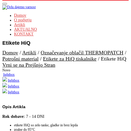
Domov
O podjetju
Artikli
AKTUALNO
KONTAKT
Etikete HiQ
Domov
/
Artikli
/
Označevanje oblačil THERMOPATCH
/
Potrošni material
/
Etikete za HiQ tiskalnike
/
Etikete HiQ
Vrni se na Prejšnjo Stran
Novo
lightbox
lightbox
lightbox
lightbox
Opis Artikla
Rok dobave:
7 - 14 DNI
etikete HiQ so zelo tanke, gladke in brez lepila
pralne do 95°C