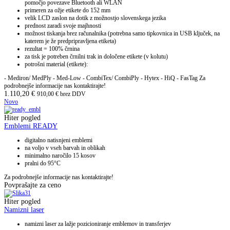
pomočjo povezave Bluetooth ali WLAN
primeren za ožje etikete do 152 mm
velik LCD zaslon na dotik z možnostjo slovenskega jezika
prednost zaradi svoje majhnosti
možnost tiskanja brez računalnika (potrebna samo tipkovnica in USB ključek, na
katerem je že predpripravljena etiketa)
rezultat = 100% črnina
za tisk je potreben črnilni trak in določene etikete (v kolutu)
potrošni material (etikete):
- Mediron/ MedPly - Med-Low - CombiTex/ CombiPly - Hytex - HiQ - FasTag Za
podrobnejše informacije nas kontaktirajte!
1.110,20
€
910,00
€
brez DDV
Novo
Hiter pogled
Emblemi READY
digitalno natisnjeni emblemi
na voljo v vseh barvah in oblikah
minimalno naročilo 15 kosov
pralni do 95°C
Za podrobnejše informacije nas kontaktirajte!
Povprašajte za ceno
Hiter pogled
Namizni laser
namizni laser za lažje pozicioniranje emblemov in transferjev