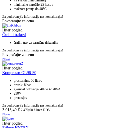
79 standardnih dimenzij
minimalno naročilo 25 kosov
možnost pranja do 40°C
Za podrobnejše informacije nas kontaktirajte!
Povprašajte za ceno
Hiter pogled
Črnilni trakovi
črnilni trak za termične tiskalnike
Za podrobnejše informacije nas kontaktirajte!
Povprašajte za ceno
Novo
Hiter pogled
Kompresor OL96-50
prostornina: 50 litrov
pritisk: 8 bar
glasnost delovanja: 40 do 45 dB/A
230V
prenosljiv
Za podrobnejše informacije nas kontaktirajte!
3.013,40
€
2.470,00
€
brez DDV
Novo
Hiter pogled
Etikete HYTEX