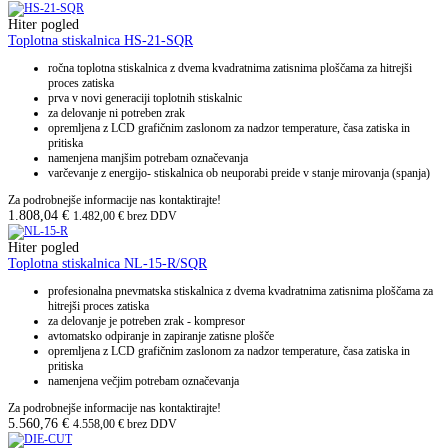
Hiter pogled
Toplotna stiskalnica HS-21-SQR
ročna toplotna stiskalnica z dvema kvadratnima zatisnima ploščama za hitrejši
proces zatiska
prva v novi generaciji toplotnih stiskalnic
za delovanje ni potreben zrak
opremljena z LCD grafičnim zaslonom za nadzor temperature, časa zatiska in
pritiska
namenjena manjšim potrebam označevanja
varčevanje z energijo- stiskalnica ob neuporabi preide v stanje mirovanja (spanja)
Za podrobnejše informacije nas kontaktirajte!
1.808,04
€
1.482,00
€
brez DDV
Hiter pogled
Toplotna stiskalnica NL-15-R/SQR
profesionalna pnevmatska stiskalnica z dvema kvadratnima zatisnima ploščama za
hitrejši proces zatiska
za delovanje je potreben zrak - kompresor
avtomatsko odpiranje in zapiranje zatisne plošče
opremljena z LCD grafičnim zaslonom za nadzor temperature, časa zatiska in
pritiska
namenjena večjim potrebam označevanja
Za podrobnejše informacije nas kontaktirajte!
5.560,76
€
4.558,00
€
brez DDV