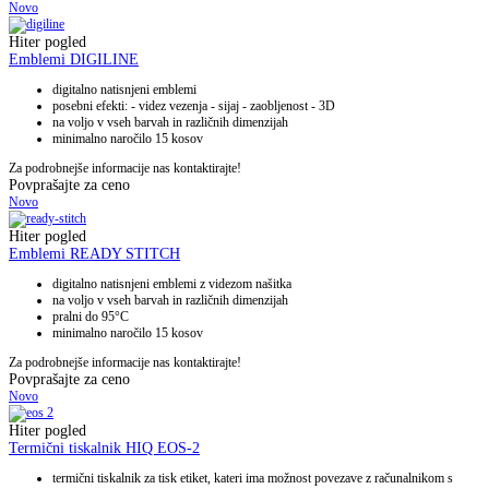
Novo
Hiter pogled
Emblemi DIGILINE
digitalno natisnjeni emblemi
posebni efekti: - videz vezenja - sijaj - zaobljenost - 3D
na voljo v vseh barvah in različnih dimenzijah
minimalno naročilo 15 kosov
Za podrobnejše informacije nas kontaktirajte!
Povprašajte za ceno
Novo
Hiter pogled
Emblemi READY STITCH
digitalno natisnjeni emblemi z videzom našitka
na voljo v vseh barvah in različnih dimenzijah
pralni do 95°C
minimalno naročilo 15 kosov
Za podrobnejše informacije nas kontaktirajte!
Povprašajte za ceno
Novo
Hiter pogled
Termični tiskalnik HIQ EOS-2
termični tiskalnik za tisk etiket, kateri ima možnost povezave z računalnikom s