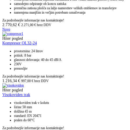
samodejno odpiranje ob koncu zatiska
premična zatisna plošča za lažjo namestitev velikih emblemov in transferjev
namenjena manjšim in večjim potrebam označevanja
Za podrobnejše informacije nas kontaktirajte!
2.770,62
€
2.271,00
€
brez DDV
Novo
Hiter pogled
Kompresor OL32-24
prostornina: 24 litrov
pritisk: 8 bar
glasnost delovanja: 40 do 45 dB/A
230V
prenosljiv
Za podrobnejše informacije nas kontaktirajte!
1.216,34
€
997,00
€
brez DDV
Hiter pogled
Visokoviden trak
visokoviden trak v kolutu
širine 50 mm
dolžina 45 m
standard: EN 20471
pralen do 60°C
Za podrobnejše informacije nas kontaktirajte!