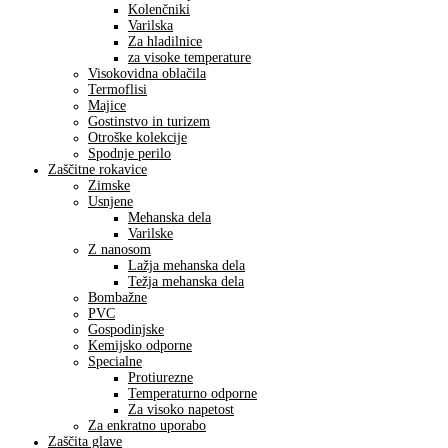
Kolenčniki
Varilska
Za hladilnice
za visoke temperature
Visokovidna oblačila
Termoflisi
Majice
Gostinstvo in turizem
Otroške kolekcije
Spodnje perilo
Zaščitne rokavice
Zimske
Usnjene
Mehanska dela
Varilske
Z nanosom
Lažja mehanska dela
Težja mehanska dela
Bombažne
PVC
Gospodinjske
Kemijsko odporne
Specialne
Protiurezne
Temperaturno odporne
Za visoko napetost
Za enkratno uporabo
Zaščita glave