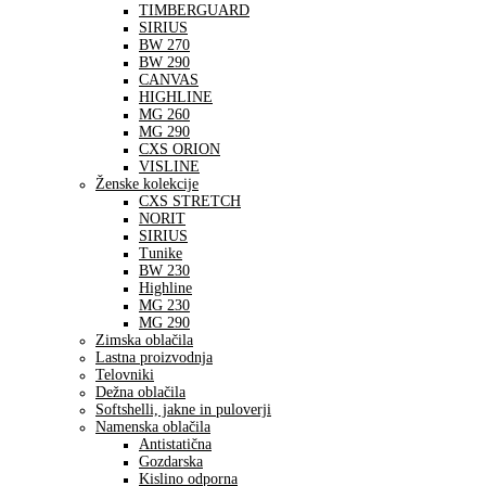
TIMBERGUARD
SIRIUS
BW 270
BW 290
CANVAS
HIGHLINE
MG 260
MG 290
CXS ORION
VISLINE
Ženske kolekcije
CXS STRETCH
NORIT
SIRIUS
Tunike
BW 230
Highline
MG 230
MG 290
Zimska oblačila
Lastna proizvodnja
Telovniki
Dežna oblačila
Softshelli, jakne in puloverji
Namenska oblačila
Antistatična
Gozdarska
Kislino odporna