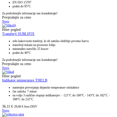
EN ISO 15797
pralni do 95°C
Za podrobnejše informacije nas kontaktirajte!
Povprašajte za ceno
Novo
Hiter pogled
Transferji SUBLIFIX
zelo kakovostni tranferji, ki ob zatisku obdržijo prvotno barvo
transferji tiskani na prozorno folijo
minimalno naročilo 25 kosov
pralni do 40°C
Za podrobnejše informacije nas kontaktirajte!
Povprašajte za ceno
Novo
Hiter pogled
Indikator temperature THELB
namenjen preverjanju dejanske temperature stiskalnice
čas zatiska: 7 minut
na voljo 3 različne stopnje indikatorjev: - 121°C do 160°C - 143°C do 182°C -
188°C do 232°C
36,11
€
29,60
€
brez DDV
Novo