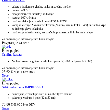
etikete z lepilom so gladke, tanke in izredno močne
pralne do 95°C
niso primerne za industrijsko likanje
rezultat 100% črnina
možnost tiskanja s tiskalnikoma EOS1 in EOS4
komplet vsebuje 2 koluta z etiketami (2x50m), črnilni trak (104m) in čistilno krpo
za čiščenje glave tiskalnika
možnost prednatisnjenih, neskončnih, prednarezanih in barvnih nalepk
Za podrobnejše informacije nas kontaktirajte!
Povprašajte za ceno
Hiter pogled
Črnilna kaseta
črnilne kasete za iglične tiskalnike (Epson LQ-680 in Epson LQ-690)
Za podrobnejše informacije nas kontaktirajte!
25,62
€
21,00
€
brez DDV
Novo
Hiter pogled
Silikonska pena IMPRESSIO
namenjena je zaščiti pri zatisku na občutljive tkanine
pakiranje vsebuje 4 pole (42 x 50 cm)
76,86
€
63,00
€
brez DDV
Novo