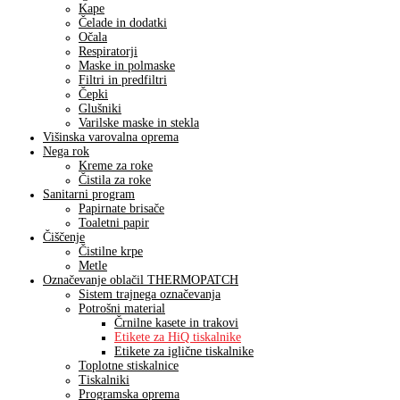
Kape
Čelade in dodatki
Očala
Respiratorji
Maske in polmaske
Filtri in predfiltri
Čepki
Glušniki
Varilske maske in stekla
Višinska varovalna oprema
Nega rok
Kreme za roke
Čistila za roke
Sanitarni program
Papirnate brisače
Toaletni papir
Čiščenje
Čistilne krpe
Metle
Označevanje oblačil THERMOPATCH
Sistem trajnega označevanja
Potrošni material
Črnilne kasete in trakovi
Etikete za HiQ tiskalnike
Etikete za iglične tiskalnike
Toplotne stiskalnice
Tiskalniki
Programska oprema