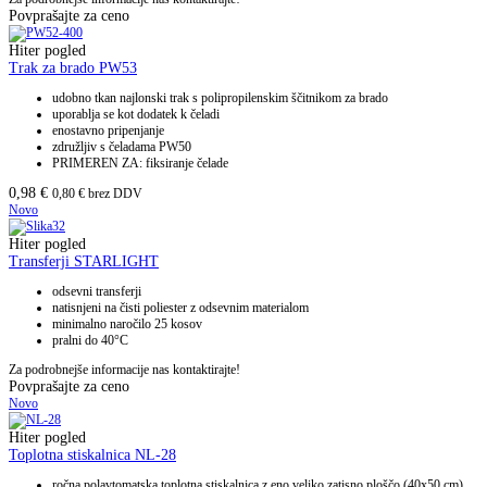
Povprašajte za ceno
Hiter pogled
Trak za brado PW53
udobno tkan najlonski trak s polipropilenskim ščitnikom za brado
uporablja se kot dodatek k čeladi
enostavno pripenjanje
združljiv s čeladama PW50
PRIMEREN ZA: fiksiranje čelade
0,98
€
0,80
€
brez DDV
Novo
Hiter pogled
Transferji STARLIGHT
odsevni transferji
natisnjeni na čisti poliester z odsevnim materialom
minimalno naročilo 25 kosov
pralni do 40°C
Za podrobnejše informacije nas kontaktirajte!
Povprašajte za ceno
Novo
Hiter pogled
Toplotna stiskalnica NL-28
ročna polavtomatska toplotna stiskalnica z eno veliko zatisno ploščo (40x50 cm)