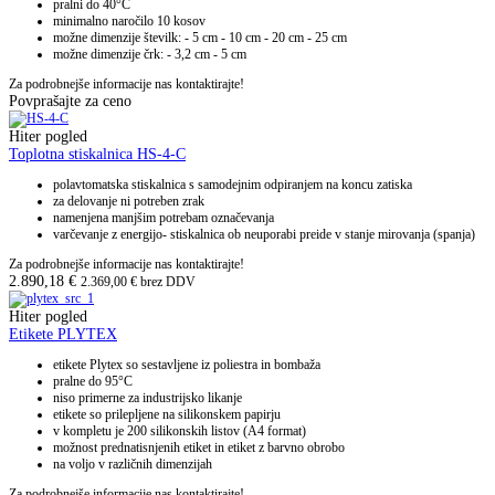
pralni do 40°C
minimalno naročilo 10 kosov
možne dimenzije številk: - 5 cm - 10 cm - 20 cm - 25 cm
možne dimenzije črk: - 3,2 cm - 5 cm
Za podrobnejše informacije nas kontaktirajte!
Povprašajte za ceno
Hiter pogled
Toplotna stiskalnica HS-4-C
polavtomatska stiskalnica s samodejnim odpiranjem na koncu zatiska
za delovanje ni potreben zrak
namenjena manjšim potrebam označevanja
varčevanje z energijo- stiskalnica ob neuporabi preide v stanje mirovanja (spanja)
Za podrobnejše informacije nas kontaktirajte!
2.890,18
€
2.369,00
€
brez DDV
Hiter pogled
Etikete PLYTEX
etikete Plytex so sestavljene iz poliestra in bombaža
pralne do 95°C
niso primerne za industrijsko likanje
etikete so prilepljene na silikonskem papirju
v kompletu je 200 silikonskih listov (A4 format)
možnost prednatisnjenih etiket in etiket z barvno obrobo
na voljo v različnih dimenzijah
Za podrobnejše informacije nas kontaktirajte!