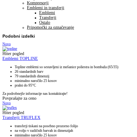
Kompresorji
Emblemi in transferji
Emblemi
Transferji
Ostalo
Pripomočki za označevanje
Podobni izdelki
Novo
Hiter pogled
Emblemi TOPLINE
Topline emblemi so sestavljeni iz mešanice poliestra in bombaža (65/35)
26 standardnih barv
79 standardnih dimenzij
minimalno naročilo 25 kosov
pralni do 95°C
Za podrobnejše informacije nas kontaktirajte!
Povprašajte za ceno
Novo
Hiter pogled
Transferji TRUFLEX
transferji tiskani na posebno prozorno folijo
na voljo v različnih barvah in dimenzijah
minimalno naročilo 25 kosov