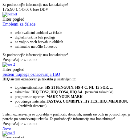
Za podrobnejše informacije nas kontaktirajte!
176,90
€
145,00
€
brez DDV
Hiter pogled
Emblemi za čelade
zelo kvalitetni emblemi za čelade
digitalni tisk na beli podlagi
na voljo v vseh barvah in oblikah
minimalno naročilo 15 kosov
Za podrobnejše informacije nas kontaktirajte!
Povprašajte za ceno
Hiter pogled
Sistem trajnega označevanja HiQ
HIQ sistem označevanja tekstila
je sestavljen iz:
toplotne stiskalnice:
HS-21 PENGUIN, HS-4-C, NL-15-SQR, ...
tiskalnika:
HIQ EOS2, HIQ EOS4, HIQ A4+
(termični tiskalniki)
programske opreme:
MAKE YOUR MARK
potrošnega materiala:
FASTAG, COMBIPLY, HYTEX, HIQ, MEDIRON,
...
(različnih dimenzij)
Sistem označevanja se uporablja v pralnicah, domovih, raznih zavodih in povsod, kjer je
potreba po označevanju tekstila. Za podrobnejše informacije nas kontaktirajte!
Povprašajte za ceno
Novo