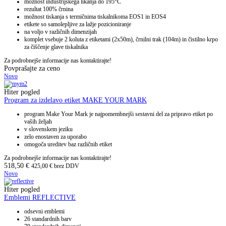
možnost industrijskega likanja do 195°C
rezultat 100% črnina
možnost tiskanja s termičnima tiskalnikoma EOS1 in EOS4
etikete so samolepljive za lažje pozicioniranje
na voljo v različnih dimenzijah
komplet vsebuje 2 koluta z etiketami (2x50m), črnilni trak (104m) in čistilno krpo
za čiščenje glave tiskalnika
Za podrobnejše informacije nas kontaktirajte!
Povprašajte za ceno
Novo
Hiter pogled
Program za izdelavo etiket MAKE YOUR MARK
program Make Your Mark je najpomembnejši sestavni del za pripravo etiket po
vaših željah
v slovenskem jeziku
zelo enostaven za uporabo
omogoča ureditev baz različnih etiket
Za podrobnejše informacije nas kontaktirajte!
518,50
€
425,00
€
brez DDV
Novo
Hiter pogled
Emblemi REFLECTIVE
odsevni emblemi
26 standardnih barv