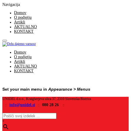
Navigacija
Domov
O podjetju
Artikli
AKTUALNO
KONTAKT
Domov
O podjetju
Artikli
AKTUALNO
KONTAKT
Set your main menu in
Appearance > Menus
UNIDEL d.o.o., Kraigherjeva ulica 37, 2310 Slovenska Bistrica
info@unidel.si
080 28 26
::
::
::
×