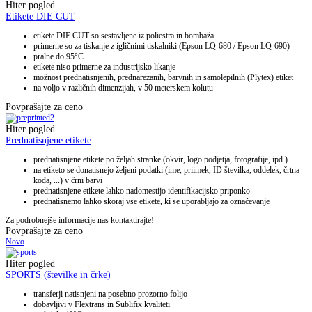
Hiter pogled
Etikete DIE CUT
etikete DIE CUT so sestavljene iz poliestra in bombaža
primerne so za tiskanje z igličnimi tiskalniki (Epson LQ-680 / Epson LQ-690)
pralne do 95°C
etikete niso primerne za industrijsko likanje
možnost prednatisnjenih, prednarezanih, barvnih in samolepilnih (Plytex) etiket
na voljo v različnih dimenzijah, v 50 meterskem kolutu
Povprašajte za ceno
Hiter pogled
Prednatisnjene etikete
prednatisnjene etikete po željah stranke (okvir, logo podjetja, fotografije, ipd.)
na etiketo se donatisnejo željeni podatki (ime, priimek, ID številka, oddelek, črtna
koda, ...) v črni barvi
prednatisnjene etikete lahko nadomestijo identifikacijsko priponko
prednatisnemo lahko skoraj vse etikete, ki se uporabljajo za označevanje
Za podrobnejše informacije nas kontaktirajte!
Povprašajte za ceno
Novo
Hiter pogled
SPORTS (številke in črke)
transferji natisnjeni na posebno prozorno folijo
dobavljivi v Flextrans in Sublifix kvaliteti