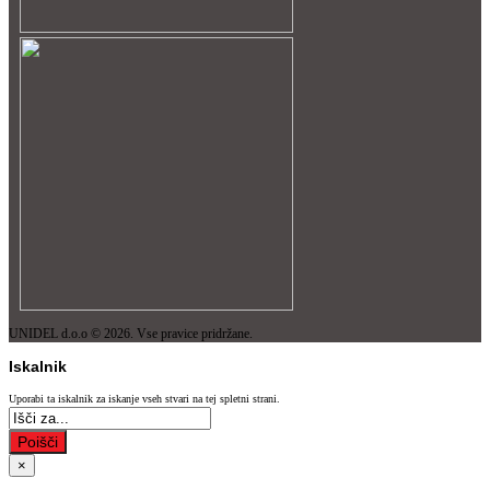
UNIDEL d.o.o © 2026. Vse pravice pridržane.
Iskalnik
Uporabi ta iskalnik za iskanje vseh stvari na tej spletni strani.
Poišči
×