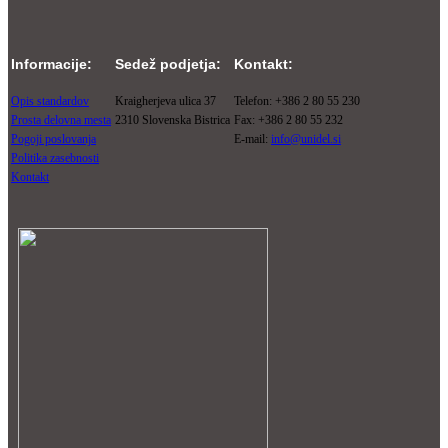
Informacije:
Sedež podjetja:
Kontakt:
Opis standardov
Kraigherjeva ulica 37
Telefon: +386 2 80 55 230
Prosta delovna mesta
2310 Slovenska Bistrica
Fax: +386 2 80 55 232
Pogoji poslovanja
E-mail:
info@unidel.si
Politika zasebnosti
Kontakt