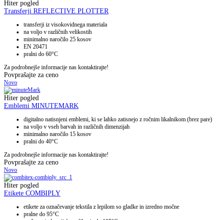
Hiter pogled
Transferji REFLECTIVE PLOTTER
transferji iz visokovidnega materiala
na voljo v različnih velikostih
minimalno naročilo 25 kosov
EN 20471
pralni do 60°C
Za podrobnejše informacije nas kontaktirajte!
Povprašajte za ceno
Novo
Hiter pogled
Emblemi MINUTEMARK
digitalno natisnjeni emblemi, ki se lahko zatisnejo z ročnim likalnikom (brez pare)
na voljo v vseh barvah in različnih dimenzijah
minimalno naročilo 15 kosov
pralni do 40°C
Za podrobnejše informacije nas kontaktirajte!
Povprašajte za ceno
Novo
Hiter pogled
Etikete COMBIPLY
etikete za označevanje tekstila z lepilom so gladke in izredno močne
pralne do 95°C