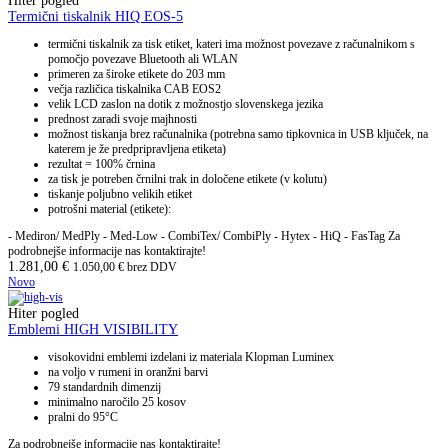
Hiter pogled
Termični tiskalnik HIQ EOS-5
termični tiskalnik za tisk etiket, kateri ima možnost povezave z računalnikom s
pomočjo povezave Bluetooth ali WLAN
primeren za široke etikete do 203 mm
večja različica tiskalnika CAB EOS2
velik LCD zaslon na dotik z možnostjo slovenskega jezika
prednost zaradi svoje majhnosti
možnost tiskanja brez računalnika (potrebna samo tipkovnica in USB ključek, na
katerem je že predpripravljena etiketa)
rezultat = 100% črnina
za tisk je potreben črnilni trak in določene etikete (v kolutu)
tiskanje poljubno velikih etiket
potrošni material (etikete):
- Mediron/ MedPly - Med-Low - CombiTex/ CombiPly - Hytex - HiQ - FasTag Za
podrobnejše informacije nas kontaktirajte!
1.281,00
€
1.050,00
€
brez DDV
Novo
Hiter pogled
Emblemi HIGH VISIBILITY
visokovidni emblemi izdelani iz materiala Klopman Luminex
na voljo v rumeni in oranžni barvi
79 standardnih dimenzij
minimalno naročilo 25 kosov
pralni do 95°C
Za podrobnejše informacije nas kontaktirajte!