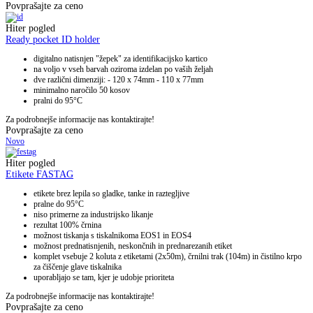
Povprašajte za ceno
Hiter pogled
Ready pocket ID holder
digitalno natisnjen "žepek" za identifikacijsko kartico
na voljo v vseh barvah oziroma izdelan po vaših željah
dve različni dimenziji: - 120 x 74mm - 110 x 77mm
minimalno naročilo 50 kosov
pralni do 95°C
Za podrobnejše informacije nas kontaktirajte!
Povprašajte za ceno
Novo
Hiter pogled
Etikete FASTAG
etikete brez lepila so gladke, tanke in raztegljive
pralne do 95°C
niso primerne za industrijsko likanje
rezultat 100% črnina
možnost tiskanja s tiskalnikoma EOS1 in EOS4
možnost prednatisnjenih, neskončnih in prednarezanih etiket
komplet vsebuje 2 koluta z etiketami (2x50m), črnilni trak (104m) in čistilno krpo
za čiščenje glave tiskalnika
uporabljajo se tam, kjer je udobje prioriteta
Za podrobnejše informacije nas kontaktirajte!
Povprašajte za ceno