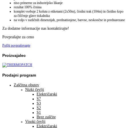
niso primerne za industrijsko likanje
rezultat 100% črnina
komplet vsebuje 2 koluta z etiketami (2x50m), črnilni trak (104m) in čistilno krpo
za čiščenje glave tiskalnika
na voljo v različnih dimenzijah, prednatisnjene, barvne, neskončne in prednarezane
Za dodatne informacije nas kontaktirajte!
Povprašajte za ceno
Pošlji povpraševanje
Proizvajalec
Prodajni program
Zaščitna obutev
Nizki čevlji
Električarski
S7
S3
S2
S1
Brez zaščite
Visoki čevlji
Električarski