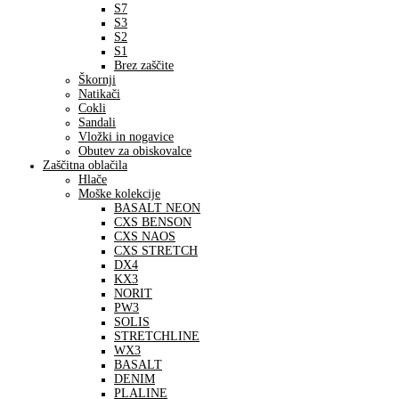
S7
S3
S2
S1
Brez zaščite
Škornji
Natikači
Cokli
Sandali
Vložki in nogavice
Obutev za obiskovalce
Zaščitna oblačila
Hlače
Moške kolekcije
BASALT NEON
CXS BENSON
CXS NAOS
CXS STRETCH
DX4
KX3
NORIT
PW3
SOLIS
STRETCHLINE
WX3
BASALT
DENIM
PLALINE