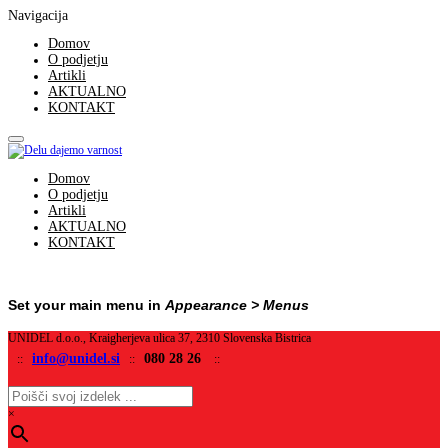
Navigacija
Domov
O podjetju
Artikli
AKTUALNO
KONTAKT
Domov
O podjetju
Artikli
AKTUALNO
KONTAKT
Set your main menu in
Appearance > Menus
UNIDEL d.o.o., Kraigherjeva ulica 37, 2310 Slovenska Bistrica
info@unidel.si
080 28 26
::
::
::
×