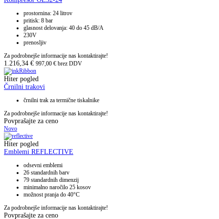
prostornina: 24 litrov
pritisk: 8 bar
glasnost delovanja: 40 do 45 dB/A
230V
prenosljiv
Za podrobnejše informacije nas kontaktirajte!
1.216,34
€
997,00
€
brez DDV
Hiter pogled
Črnilni trakovi
črnilni trak za termične tiskalnike
Za podrobnejše informacije nas kontaktirajte!
Povprašajte za ceno
Novo
Hiter pogled
Emblemi REFLECTIVE
odsevni emblemi
26 standardnih barv
79 standardnih dimenzij
minimalno naročilo 25 kosov
možnost pranja do 40°C
Za podrobnejše informacije nas kontaktirajte!
Povprašajte za ceno