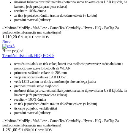
možnost tiskanja brez računalnika (potrebna samo tipkovnica in USB ključek, na
katerem je že predpripravljena etiketa)
rezultat = 100% črnina
za tisk je potreben črnilni trak in določene etikete (v kolutu)
potrošni material (etikete):
- Mediron/ MedPly - Med-Low - CombiTex/ CombiPly - Hytex - HiQ - FasTag Za
podrobnejše informacije nas kontaktirajte!
1.110,20
€
910,00
€
brez DDV
Novo
Hiter pogled
Termični tiskalnik HIQ EOS-5
termični tiskalnik za tisk etiket, kateri ima možnost povezave z računalnikom s
pomočjo povezave Bluetooth ali WLAN
primeren za široke etikete do 203 mm
večja različica tiskalnika CAB EOS2
velik LCD zaslon na dotik z možnostjo slovenskega jezika
prednost zaradi svoje majhnosti
možnost tiskanja brez računalnika (potrebna samo tipkovnica in USB ključek, na
katerem je že predpripravljena etiketa)
rezultat = 100% črnina
za tisk je potreben črnilni trak in določene etikete (v kolutu)
tiskanje poljubno velikih etiket
potrošni material (etikete):
- Mediron/ MedPly - Med-Low - CombiTex/ CombiPly - Hytex - HiQ - FasTag Za
podrobnejše informacije nas kontaktirajte!
1.281,00
€
1.050,00
€
brez DDV