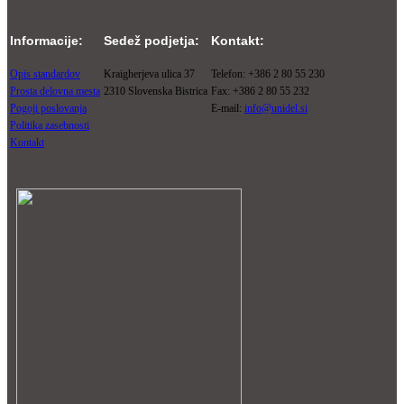
Informacije:
Sedež podjetja:
Kontakt:
Opis standardov
Kraigherjeva ulica 37
Telefon: +386 2 80 55 230
Prosta delovna mesta
2310 Slovenska Bistrica
Fax: +386 2 80 55 232
Pogoji poslovanja
E-mail:
info@unidel.si
Politika zasebnosti
Kontakt