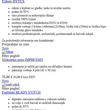
Etikete HYTEX
etikete z lepilom so gladke, tanke in izredno močne
pralne do 95°C
niso primerne za industrijsko likanje
rezultat 100% črnina
možnost tiskanja s tiskalnikoma EOS1 in EOS4
komplet vsebuje 2 koluta z etiketami (2x50m), črnilni trak (104m) in čistilno krpo
za čiščenje glave tiskalnika
možnost prednatisnjenih, neskončnih, prednarezanih in barvnih nalepk
Za podrobnejše informacije nas kontaktirajte!
Povprašajte za ceno
Novo
Hiter pogled
Silikonska pena IMPRESSIO
namenjena je zaščiti pri zatisku na občutljive tkanine
pakiranje vsebuje 4 pole (42 x 50 cm)
76,86
€
63,00
€
brez DDV
Novo
Hiter pogled
Emblemi READY STITCH
digitalno natisnjeni emblemi z videzom našitka
na voljo v vseh barvah in različnih dimenzijah
pralni do 95°C