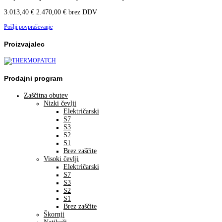
3.013,40
€
2.470,00
€
brez DDV
Pošlji povpraševanje
Proizvajalec
Prodajni program
Zaščitna obutev
Nizki čevlji
Električarski
S7
S3
S2
S1
Brez zaščite
Visoki čevlji
Električarski
S7
S3
S2
S1
Brez zaščite
Škornji