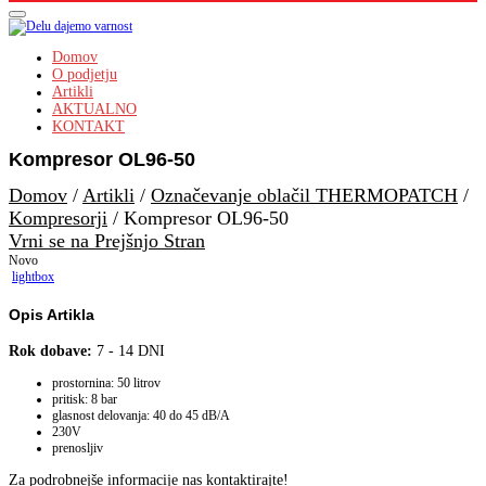
Domov
O podjetju
Artikli
AKTUALNO
KONTAKT
Kompresor OL96-50
Domov
/
Artikli
/
Označevanje oblačil THERMOPATCH
/
Kompresorji
/
Kompresor OL96-50
Vrni se na Prejšnjo Stran
Novo
lightbox
Opis Artikla
Rok dobave:
7 - 14 DNI
prostornina: 50 litrov
pritisk: 8 bar
glasnost delovanja: 40 do 45 dB/A
230V
prenosljiv
Za podrobnejše informacije nas kontaktirajte!