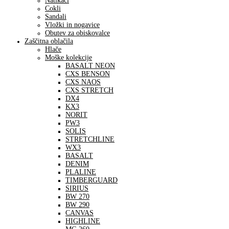
Natikači
Cokli
Sandali
Vložki in nogavice
Obutev za obiskovalce
Zaščitna oblačila
Hlače
Moške kolekcije
BASALT NEON
CXS BENSON
CXS NAOS
CXS STRETCH
DX4
KX3
NORIT
PW3
SOLIS
STRETCHLINE
WX3
BASALT
DENIM
PLALINE
TIMBERGUARD
SIRIUS
BW 270
BW 290
CANVAS
HIGHLINE