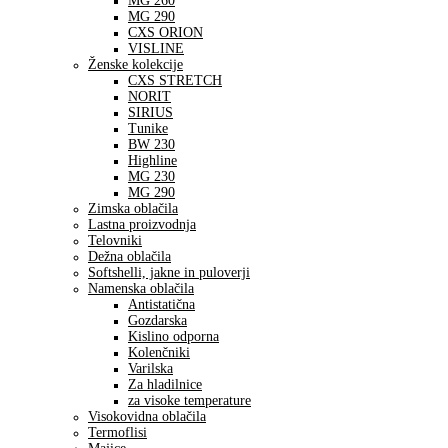
MG 260
MG 290
CXS ORION
VISLINE
Ženske kolekcije
CXS STRETCH
NORIT
SIRIUS
Tunike
BW 230
Highline
MG 230
MG 290
Zimska oblačila
Lastna proizvodnja
Telovniki
Dežna oblačila
Softshelli, jakne in puloverji
Namenska oblačila
Antistatična
Gozdarska
Kislino odporna
Kolenčniki
Varilska
Za hladilnice
za visoke temperature
Visokovidna oblačila
Termoflisi