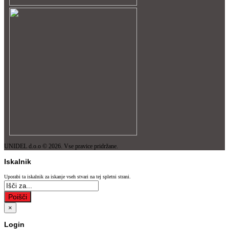
UNIDEL d.o.o © 2026. Vse pravice pridržane.
Iskalnik
Uporabi ta iskalnik za iskanje vseh stvari na tej spletni strani.
Poišči
×
Login