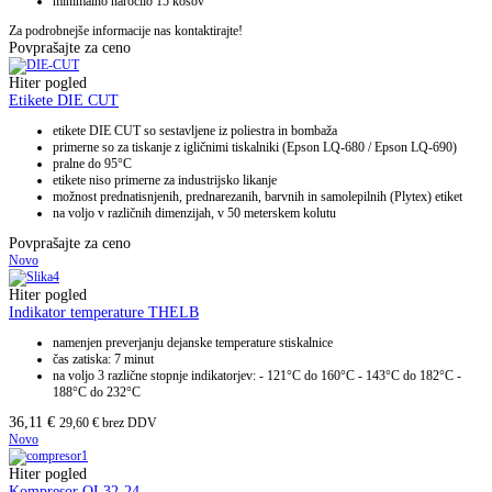
minimalno naročilo 15 kosov
Za podrobnejše informacije nas kontaktirajte!
Povprašajte za ceno
Hiter pogled
Etikete DIE CUT
etikete DIE CUT so sestavljene iz poliestra in bombaža
primerne so za tiskanje z igličnimi tiskalniki (Epson LQ-680 / Epson LQ-690)
pralne do 95°C
etikete niso primerne za industrijsko likanje
možnost prednatisnjenih, prednarezanih, barvnih in samolepilnih (Plytex) etiket
na voljo v različnih dimenzijah, v 50 meterskem kolutu
Povprašajte za ceno
Novo
Hiter pogled
Indikator temperature THELB
namenjen preverjanju dejanske temperature stiskalnice
čas zatiska: 7 minut
na voljo 3 različne stopnje indikatorjev: - 121°C do 160°C - 143°C do 182°C -
188°C do 232°C
36,11
€
29,60
€
brez DDV
Novo
Hiter pogled
Kompresor OL32-24