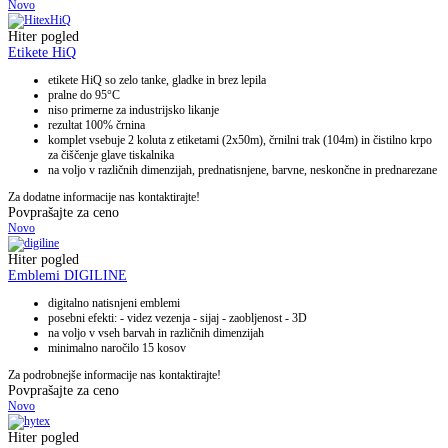
Novo
Hiter pogled
Etikete HiQ
etikete HiQ so zelo tanke, gladke in brez lepila
pralne do 95°C
niso primerne za industrijsko likanje
rezultat 100% črnina
komplet vsebuje 2 koluta z etiketami (2x50m), črnilni trak (104m) in čistilno krpo
za čiščenje glave tiskalnika
na voljo v različnih dimenzijah, prednatisnjene, barvne, neskončne in prednarezane
Za dodatne informacije nas kontaktirajte!
Povprašajte za ceno
Novo
Hiter pogled
Emblemi DIGILINE
digitalno natisnjeni emblemi
posebni efekti: - videz vezenja - sijaj - zaobljenost - 3D
na voljo v vseh barvah in različnih dimenzijah
minimalno naročilo 15 kosov
Za podrobnejše informacije nas kontaktirajte!
Povprašajte za ceno
Novo
Hiter pogled