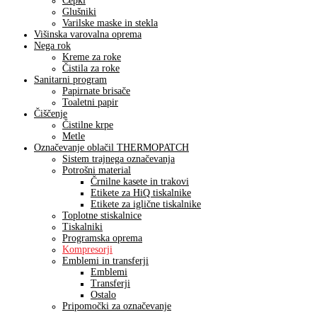
Čepki
Glušniki
Varilske maske in stekla
Višinska varovalna oprema
Nega rok
Kreme za roke
Čistila za roke
Sanitarni program
Papirnate brisače
Toaletni papir
Čiščenje
Čistilne krpe
Metle
Označevanje oblačil THERMOPATCH
Sistem trajnega označevanja
Potrošni material
Črnilne kasete in trakovi
Etikete za HiQ tiskalnike
Etikete za iglične tiskalnike
Toplotne stiskalnice
Tiskalniki
Programska oprema
Kompresorji
Emblemi in transferji
Emblemi
Transferji
Ostalo
Pripomočki za označevanje