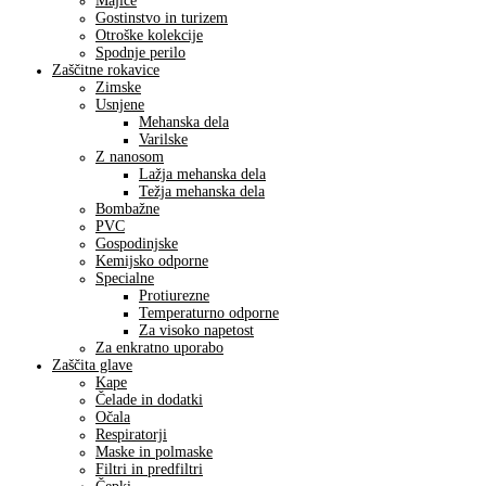
Majice
Gostinstvo in turizem
Otroške kolekcije
Spodnje perilo
Zaščitne rokavice
Zimske
Usnjene
Mehanska dela
Varilske
Z nanosom
Lažja mehanska dela
Težja mehanska dela
Bombažne
PVC
Gospodinjske
Kemijsko odporne
Specialne
Protiurezne
Temperaturno odporne
Za visoko napetost
Za enkratno uporabo
Zaščita glave
Kape
Čelade in dodatki
Očala
Respiratorji
Maske in polmaske
Filtri in predfiltri