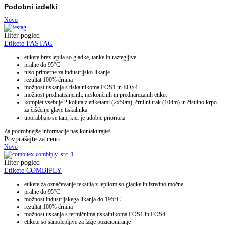
Podobni izdelki
Novo
Hiter pogled
Etikete FASTAG
etikete brez lepila so gladke, tanke in raztegljive
pralne do 95°C
niso primerne za industrijsko likanje
rezultat 100% črnina
možnost tiskanja s tiskalnikoma EOS1 in EOS4
možnost prednatisnjenih, neskončnih in prednarezanih etiket
komplet vsebuje 2 koluta z etiketami (2x50m), črnilni trak (104m) in čistilno krpo
za čiščenje glave tiskalnika
uporabljajo se tam, kjer je udobje prioriteta
Za podrobnejše informacije nas kontaktirajte!
Povprašajte za ceno
Novo
Hiter pogled
Etikete COMBIPLY
etikete za označevanje tekstila z lepilom so gladke in izredno močne
pralne do 95°C
možnost industrijskega likanja do 195°C
rezultat 100% črnina
možnost tiskanja s termičnima tiskalnikoma EOS1 in EOS4
etikete so samolepljive za lažje pozicioniranje