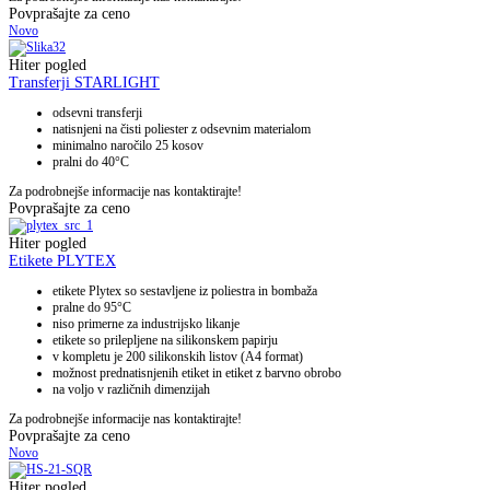
Povprašajte za ceno
Novo
Hiter pogled
Transferji STARLIGHT
odsevni transferji
natisnjeni na čisti poliester z odsevnim materialom
minimalno naročilo 25 kosov
pralni do 40°C
Za podrobnejše informacije nas kontaktirajte!
Povprašajte za ceno
Hiter pogled
Etikete PLYTEX
etikete Plytex so sestavljene iz poliestra in bombaža
pralne do 95°C
niso primerne za industrijsko likanje
etikete so prilepljene na silikonskem papirju
v kompletu je 200 silikonskih listov (A4 format)
možnost prednatisnjenih etiket in etiket z barvno obrobo
na voljo v različnih dimenzijah
Za podrobnejše informacije nas kontaktirajte!
Povprašajte za ceno
Novo
Hiter pogled