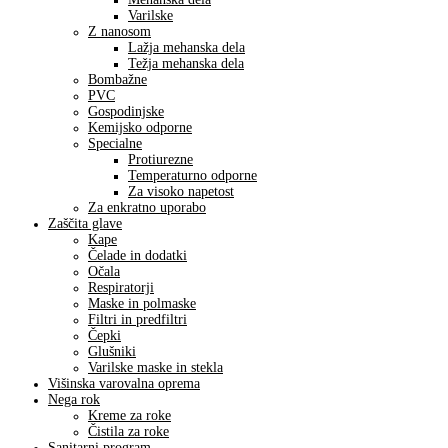
Varilske
Z nanosom
Lažja mehanska dela
Težja mehanska dela
Bombažne
PVC
Gospodinjske
Kemijsko odporne
Specialne
Protiurezne
Temperaturno odporne
Za visoko napetost
Za enkratno uporabo
Zaščita glave
Kape
Čelade in dodatki
Očala
Respiratorji
Maske in polmaske
Filtri in predfiltri
Čepki
Glušniki
Varilske maske in stekla
Višinska varovalna oprema
Nega rok
Kreme za roke
Čistila za roke
Sanitarni program