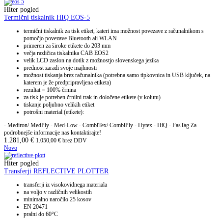
Hiter pogled
Termični tiskalnik HIQ EOS-5
termični tiskalnik za tisk etiket, kateri ima možnost povezave z računalnikom s
pomočjo povezave Bluetooth ali WLAN
primeren za široke etikete do 203 mm
večja različica tiskalnika CAB EOS2
velik LCD zaslon na dotik z možnostjo slovenskega jezika
prednost zaradi svoje majhnosti
možnost tiskanja brez računalnika (potrebna samo tipkovnica in USB ključek, na
katerem je že predpripravljena etiketa)
rezultat = 100% črnina
za tisk je potreben črnilni trak in določene etikete (v kolutu)
tiskanje poljubno velikih etiket
potrošni material (etikete):
- Mediron/ MedPly - Med-Low - CombiTex/ CombiPly - Hytex - HiQ - FasTag Za
podrobnejše informacije nas kontaktirajte!
1.281,00
€
1.050,00
€
brez DDV
Novo
Hiter pogled
Transferji REFLECTIVE PLOTTER
transferji iz visokovidnega materiala
na voljo v različnih velikostih
minimalno naročilo 25 kosov
EN 20471
pralni do 60°C