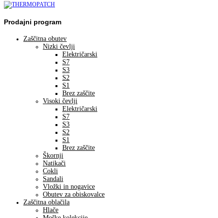
Prodajni program
Zaščitna obutev
Nizki čevlji
Električarski
S7
S3
S2
S1
Brez zaščite
Visoki čevlji
Električarski
S7
S3
S2
S1
Brez zaščite
Škornji
Natikači
Cokli
Sandali
Vložki in nogavice
Obutev za obiskovalce
Zaščitna oblačila
Hlače
Moške kolekcije