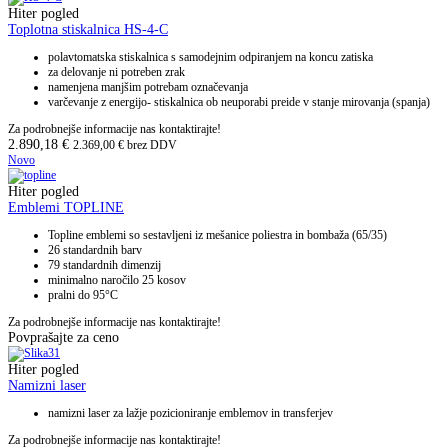
Hiter pogled
Toplotna stiskalnica HS-4-C
polavtomatska stiskalnica s samodejnim odpiranjem na koncu zatiska
za delovanje ni potreben zrak
namenjena manjšim potrebam označevanja
varčevanje z energijo- stiskalnica ob neuporabi preide v stanje mirovanja (spanja)
Za podrobnejše informacije nas kontaktirajte!
2.890,18
€
2.369,00
€
brez DDV
Novo
Hiter pogled
Emblemi TOPLINE
Topline emblemi so sestavljeni iz mešanice poliestra in bombaža (65/35)
26 standardnih barv
79 standardnih dimenzij
minimalno naročilo 25 kosov
pralni do 95°C
Za podrobnejše informacije nas kontaktirajte!
Povprašajte za ceno
Hiter pogled
Namizni laser
namizni laser za lažje pozicioniranje emblemov in transferjev
Za podrobnejše informacije nas kontaktirajte!