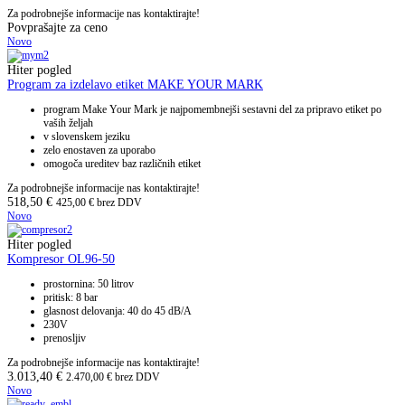
Za podrobnejše informacije nas kontaktirajte!
Povprašajte za ceno
Novo
Hiter pogled
Program za izdelavo etiket MAKE YOUR MARK
program Make Your Mark je najpomembnejši sestavni del za pripravo etiket po
vaših željah
v slovenskem jeziku
zelo enostaven za uporabo
omogoča ureditev baz različnih etiket
Za podrobnejše informacije nas kontaktirajte!
518,50
€
425,00
€
brez DDV
Novo
Hiter pogled
Kompresor OL96-50
prostornina: 50 litrov
pritisk: 8 bar
glasnost delovanja: 40 do 45 dB/A
230V
prenosljiv
Za podrobnejše informacije nas kontaktirajte!
3.013,40
€
2.470,00
€
brez DDV
Novo