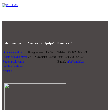
Informacije:
Sedež podjetja:
Kontakt:
Opis standardov
Kraigherjeva ulica 37
Telefon: +386 2 80 55 230
Prosta delovna mesta
2310 Slovenska Bistrica
Fax: +386 2 80 55 232
Pogoji poslovanja
E-mail:
info@unidel.si
Politika zasebnosti
Kontakt