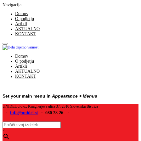
Navigacija
Domov
O podjetju
Artikli
AKTUALNO
KONTAKT
Domov
O podjetju
Artikli
AKTUALNO
KONTAKT
Set your main menu in
Appearance > Menus
UNIDEL d.o.o., Kraigherjeva ulica 37, 2310 Slovenska Bistrica
info@unidel.si
080 28 26
::
::
::
×