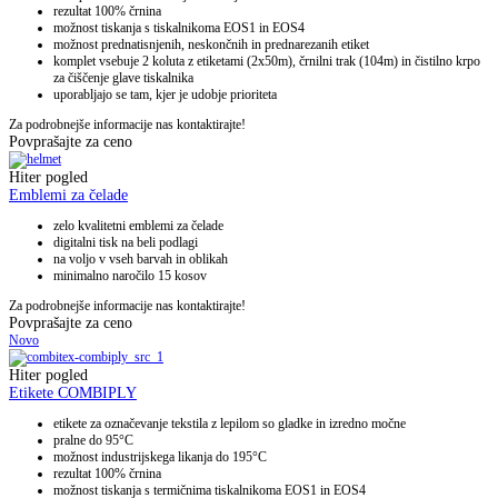
rezultat 100% črnina
možnost tiskanja s tiskalnikoma EOS1 in EOS4
možnost prednatisnjenih, neskončnih in prednarezanih etiket
komplet vsebuje 2 koluta z etiketami (2x50m), črnilni trak (104m) in čistilno krpo
za čiščenje glave tiskalnika
uporabljajo se tam, kjer je udobje prioriteta
Za podrobnejše informacije nas kontaktirajte!
Povprašajte za ceno
Hiter pogled
Emblemi za čelade
zelo kvalitetni emblemi za čelade
digitalni tisk na beli podlagi
na voljo v vseh barvah in oblikah
minimalno naročilo 15 kosov
Za podrobnejše informacije nas kontaktirajte!
Povprašajte za ceno
Novo
Hiter pogled
Etikete COMBIPLY
etikete za označevanje tekstila z lepilom so gladke in izredno močne
pralne do 95°C
možnost industrijskega likanja do 195°C
rezultat 100% črnina
možnost tiskanja s termičnima tiskalnikoma EOS1 in EOS4