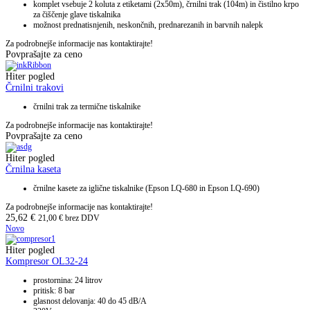
komplet vsebuje 2 koluta z etiketami (2x50m), črnilni trak (104m) in čistilno krpo
za čiščenje glave tiskalnika
možnost prednatisnjenih, neskončnih, prednarezanih in barvnih nalepk
Za podrobnejše informacije nas kontaktirajte!
Povprašajte za ceno
Hiter pogled
Črnilni trakovi
črnilni trak za termične tiskalnike
Za podrobnejše informacije nas kontaktirajte!
Povprašajte za ceno
Hiter pogled
Črnilna kaseta
črnilne kasete za iglične tiskalnike (Epson LQ-680 in Epson LQ-690)
Za podrobnejše informacije nas kontaktirajte!
25,62
€
21,00
€
brez DDV
Novo
Hiter pogled
Kompresor OL32-24
prostornina: 24 litrov
pritisk: 8 bar
glasnost delovanja: 40 do 45 dB/A