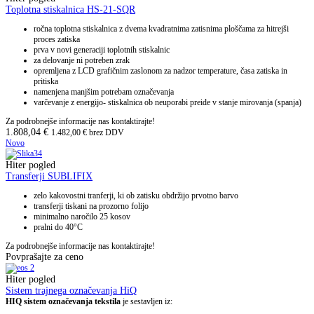
Toplotna stiskalnica HS-21-SQR
ročna toplotna stiskalnica z dvema kvadratnima zatisnima ploščama za hitrejši
proces zatiska
prva v novi generaciji toplotnih stiskalnic
za delovanje ni potreben zrak
opremljena z LCD grafičnim zaslonom za nadzor temperature, časa zatiska in
pritiska
namenjena manjšim potrebam označevanja
varčevanje z energijo- stiskalnica ob neuporabi preide v stanje mirovanja (spanja)
Za podrobnejše informacije nas kontaktirajte!
1.808,04
€
1.482,00
€
brez DDV
Novo
Hiter pogled
Transferji SUBLIFIX
zelo kakovostni tranferji, ki ob zatisku obdržijo prvotno barvo
transferji tiskani na prozorno folijo
minimalno naročilo 25 kosov
pralni do 40°C
Za podrobnejše informacije nas kontaktirajte!
Povprašajte za ceno
Hiter pogled
Sistem trajnega označevanja HiQ
HIQ sistem označevanja tekstila
je sestavljen iz: