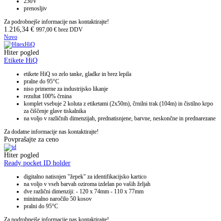
230V
prenosljiv
Za podrobnejše informacije nas kontaktirajte!
1.216,34
€
997,00
€
brez DDV
Novo
Hiter pogled
Etikete HiQ
etikete HiQ so zelo tanke, gladke in brez lepila
pralne do 95°C
niso primerne za industrijsko likanje
rezultat 100% črnina
komplet vsebuje 2 koluta z etiketami (2x50m), črnilni trak (104m) in čistilno krpo
za čiščenje glave tiskalnika
na voljo v različnih dimenzijah, prednatisnjene, barvne, neskončne in prednarezane
Za dodatne informacije nas kontaktirajte!
Povprašajte za ceno
Hiter pogled
Ready pocket ID holder
digitalno natisnjen "žepek" za identifikacijsko kartico
na voljo v vseh barvah oziroma izdelan po vaših željah
dve različni dimenziji: - 120 x 74mm - 110 x 77mm
minimalno naročilo 50 kosov
pralni do 95°C
Za podrobnejše informacije nas kontaktirajte!