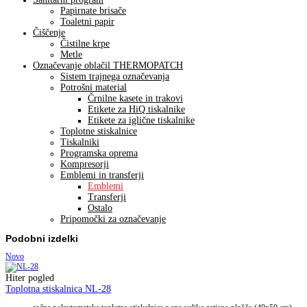
Papirnate brisače
Toaletni papir
Čiščenje
Čistilne krpe
Metle
Označevanje oblačil THERMOPATCH
Sistem trajnega označevanja
Potrošni material
Črnilne kasete in trakovi
Etikete za HiQ tiskalnike
Etikete za iglične tiskalnike
Toplotne stiskalnice
Tiskalniki
Programska oprema
Kompresorji
Emblemi in transferji
Emblemi
Transferji
Ostalo
Pripomočki za označevanje
Podobni izdelki
Novo
Hiter pogled
Toplotna stiskalnica NL-28