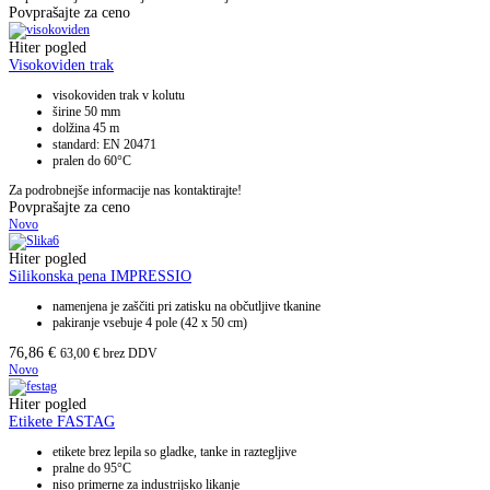
Povprašajte za ceno
Hiter pogled
Visokoviden trak
visokoviden trak v kolutu
širine 50 mm
dolžina 45 m
standard: EN 20471
pralen do 60°C
Za podrobnejše informacije nas kontaktirajte!
Povprašajte za ceno
Novo
Hiter pogled
Silikonska pena IMPRESSIO
namenjena je zaščiti pri zatisku na občutljive tkanine
pakiranje vsebuje 4 pole (42 x 50 cm)
76,86
€
63,00
€
brez DDV
Novo
Hiter pogled
Etikete FASTAG
etikete brez lepila so gladke, tanke in raztegljive
pralne do 95°C
niso primerne za industrijsko likanje