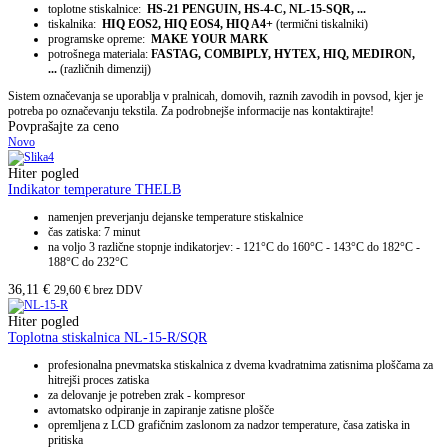
toplotne stiskalnice:
HS-21 PENGUIN, HS-4-C, NL-15-SQR, ...
tiskalnika:
HIQ EOS2, HIQ EOS4, HIQ A4+
(termični tiskalniki)
programske opreme:
MAKE YOUR MARK
potrošnega materiala:
FASTAG, COMBIPLY, HYTEX, HIQ, MEDIRON,
...
(različnih dimenzij)
Sistem označevanja se uporablja v pralnicah, domovih, raznih zavodih in povsod, kjer je
potreba po označevanju tekstila. Za podrobnejše informacije nas kontaktirajte!
Povprašajte za ceno
Novo
Hiter pogled
Indikator temperature THELB
namenjen preverjanju dejanske temperature stiskalnice
čas zatiska: 7 minut
na voljo 3 različne stopnje indikatorjev: - 121°C do 160°C - 143°C do 182°C -
188°C do 232°C
36,11
€
29,60
€
brez DDV
Hiter pogled
Toplotna stiskalnica NL-15-R/SQR
profesionalna pnevmatska stiskalnica z dvema kvadratnima zatisnima ploščama za
hitrejši proces zatiska
za delovanje je potreben zrak - kompresor
avtomatsko odpiranje in zapiranje zatisne plošče
opremljena z LCD grafičnim zaslonom za nadzor temperature, časa zatiska in
pritiska