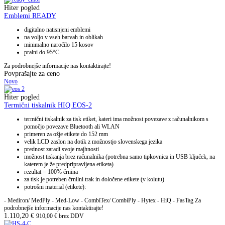
Hiter pogled
Emblemi READY
digitalno natisnjeni emblemi
na voljo v vseh barvah in oblikah
minimalno naročilo 15 kosov
pralni do 95°C
Za podrobnejše informacije nas kontaktirajte!
Povprašajte za ceno
Novo
Hiter pogled
Termični tiskalnik HIQ EOS-2
termični tiskalnik za tisk etiket, kateri ima možnost povezave z računalnikom s
pomočjo povezave Bluetooth ali WLAN
primeren za ožje etikete do 152 mm
velik LCD zaslon na dotik z možnostjo slovenskega jezika
prednost zaradi svoje majhnosti
možnost tiskanja brez računalnika (potrebna samo tipkovnica in USB ključek, na
katerem je že predpripravljena etiketa)
rezultat = 100% črnina
za tisk je potreben črnilni trak in določene etikete (v kolutu)
potrošni material (etikete):
- Mediron/ MedPly - Med-Low - CombiTex/ CombiPly - Hytex - HiQ - FasTag Za
podrobnejše informacije nas kontaktirajte!
1.110,20
€
910,00
€
brez DDV