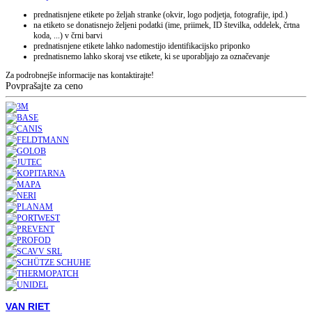
prednatisnjene etikete po željah stranke (okvir, logo podjetja, fotografije, ipd.)
na etiketo se donatisnejo željeni podatki (ime, priimek, ID številka, oddelek, črtna
koda, ...) v črni barvi
prednatisnjene etikete lahko nadomestijo identifikacijsko priponko
prednatisnemo lahko skoraj vse etikete, ki se uporabljajo za označevanje
Za podrobnejše informacije nas kontaktirajte!
Povprašajte za ceno
VAN RIET