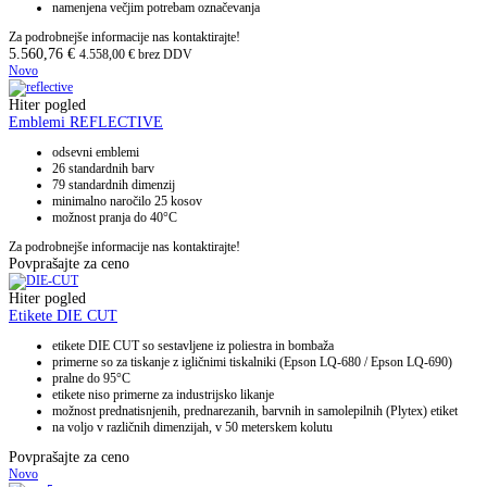
namenjena večjim potrebam označevanja
Za podrobnejše informacije nas kontaktirajte!
5.560,76
€
4.558,00
€
brez DDV
Novo
Hiter pogled
Emblemi REFLECTIVE
odsevni emblemi
26 standardnih barv
79 standardnih dimenzij
minimalno naročilo 25 kosov
možnost pranja do 40°C
Za podrobnejše informacije nas kontaktirajte!
Povprašajte za ceno
Hiter pogled
Etikete DIE CUT
etikete DIE CUT so sestavljene iz poliestra in bombaža
primerne so za tiskanje z igličnimi tiskalniki (Epson LQ-680 / Epson LQ-690)
pralne do 95°C
etikete niso primerne za industrijsko likanje
možnost prednatisnjenih, prednarezanih, barvnih in samolepilnih (Plytex) etiket
na voljo v različnih dimenzijah, v 50 meterskem kolutu
Povprašajte za ceno
Novo