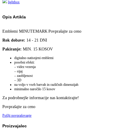
lightbox
Opis Artikla
Emblemi MINUTEMARK
Povprašajte za ceno
Rok dobave:
14 - 21 DNI
Pakiranje:
MIN. 15 KOSOV
digitalno natisnjeni emblemi
posebni efekti:
– videz vezenja
– sijaj
– zaobljenost
– 3D
na voljo v vseh barvah in različnih dimenzijah
minimalno naročilo 15 kosov
Za podrobnejše informacije nas kontaktirajte!
Povprašajte za ceno
Pošlji povpraševanje
Proizvajalec