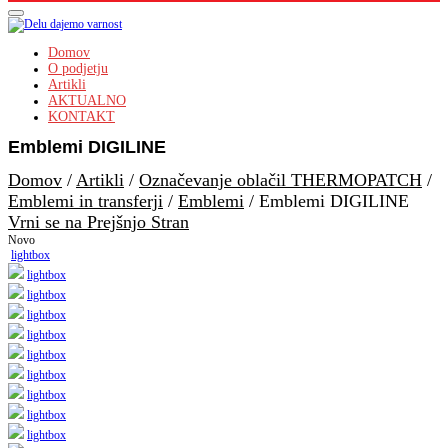
Domov
O podjetju
Artikli
AKTUALNO
KONTAKT
Emblemi DIGILINE
Domov
/
Artikli
/
Označevanje oblačil THERMOPATCH
/
Emblemi in transferji
/
Emblemi
/
Emblemi DIGILINE
Vrni se na Prejšnjo Stran
Novo
lightbox
lightbox
lightbox
lightbox
lightbox
lightbox
lightbox
lightbox
lightbox
lightbox