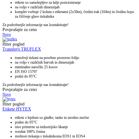
etikete so samolepljive za lažje pozicioniranje
na voljo v različnih dimenzijah
komplet vsebuje 2 koluta z etiketami (2x50m), črnilni trak (104m) in čistilno krpo
za čiščenje glave tiskalnika
Za podrobnejše informacije nas kontaktirajte!
Povprašajte za ceno
Novo
Hiter pogled
Transferji TRUFLEX
transferji tiskani na posebno prozorno folijo
na voljo v različnih barvah in dimenzijah
minimalno naročilo 25 kosov
EN ISO 15797
pralni do 95°C
Za podrobnejše informacije nas kontaktirajte!
Povprašajte za ceno
Novo
Hiter pogled
Etikete HYTEX
etikete z lepilom so gladke, tanke in izredno močne
pralne do 95°C
niso primerne za industrijsko likanje
rezultat 100% črnina
možnost tiskanja s tiskalnikoma EOS1 in EOS4