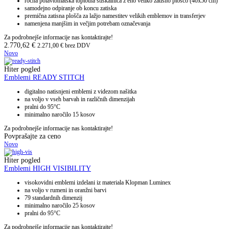
ročna polavtomatska toplotna stiskalnica z eno veliko zatisno ploščo (40x50 cm)
samodejno odpiranje ob koncu zatiska
premična zatisna plošča za lažjo namestitev velikih emblemov in transferjev
namenjena manjšim in večjim potrebam označevanja
Za podrobnejše informacije nas kontaktirajte!
2.770,62
€
2.271,00
€
brez DDV
Novo
Hiter pogled
Emblemi READY STITCH
digitalno natisnjeni emblemi z videzom našitka
na voljo v vseh barvah in različnih dimenzijah
pralni do 95°C
minimalno naročilo 15 kosov
Za podrobnejše informacije nas kontaktirajte!
Povprašajte za ceno
Novo
Hiter pogled
Emblemi HIGH VISIBILITY
visokovidni emblemi izdelani iz materiala Klopman Luminex
na voljo v rumeni in oranžni barvi
79 standardnih dimenzij
minimalno naročilo 25 kosov
pralni do 95°C
Za podrobnejše informacije nas kontaktirajte!