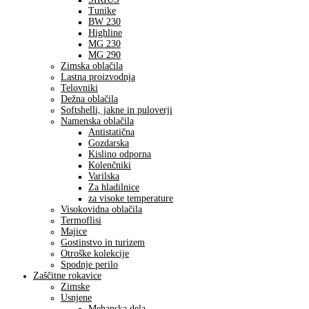
Tunike
BW 230
Highline
MG 230
MG 290
Zimska oblačila
Lastna proizvodnja
Telovniki
Dežna oblačila
Softshelli, jakne in puloverji
Namenska oblačila
Antistatična
Gozdarska
Kislino odporna
Kolenčniki
Varilska
Za hladilnice
za visoke temperature
Visokovidna oblačila
Termoflisi
Majice
Gostinstvo in turizem
Otroške kolekcije
Spodnje perilo
Zaščitne rokavice
Zimske
Usnjene
Mehanska dela