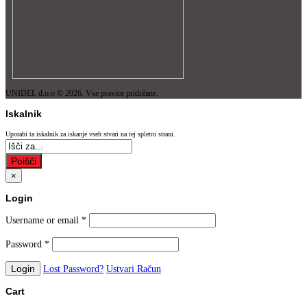
UNIDEL d.o.o © 2026. Vse pravice pridržane.
Iskalnik
Uporabi ta iskalnik za iskanje vseh stvari na tej spletni strani.
Poišči
×
Login
Username or email
*
Password
*
Lost Password?
Ustvari Račun
Cart