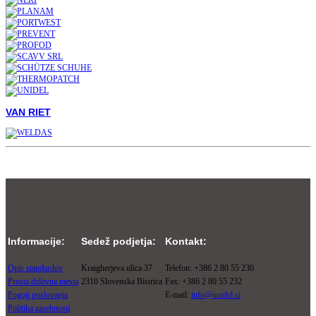
VAN RIET
Informacije:
Sedež podjetja:
Kontakt:
Opis standardov
Kraigherjeva ulica 37
Telefon: +386 2 80 55 230
Prosta delovna mesta
2310 Slovenska Bistrica
Fax: +386 2 80 55 232
Pogoji poslovanja
E-mail:
info@unidel.si
Politika zasebnosti