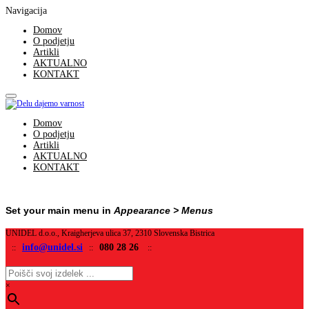
Navigacija
Domov
O podjetju
Artikli
AKTUALNO
KONTAKT
Domov
O podjetju
Artikli
AKTUALNO
KONTAKT
Set your main menu in
Appearance > Menus
UNIDEL d.o.o., Kraigherjeva ulica 37, 2310 Slovenska Bistrica
info@unidel.si
080 28 26
::
::
::
×