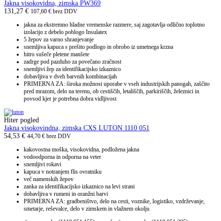
Jakna visokovidna, zimska PW369
131,27
€
107,60
€
brez DDV
jakna za ekstremno
hladne vremenske razmere, saj zagotavlja
odlično toplotno
izolacijo z debelo poblogo
Insulatex
5 žepov za varno shranjevanje
snemljiva kapuca s prešito podlogo in
obrobo iz umetnega krzna
hitro sušeče pletene manšete
zadrge pod pazduho za povečano zračnost
snemljivi žep za identifikacijsko izkaznico
dobavljiva v dveh barvnih kombinacijah
PRIMERNA ZA: široka možnost uporabe v vseh industrijskih panogah, zaščito
pred mrazom, delo na terenu, ob cestiščih, letališčih, parkiriščih, železnici in
povsod kjer je potrebna dobra vidljivost
Hiter pogled
Jakna visokovindna, zimska CXS LUTON 1110 051
54,53
€
44,70
€
brez DDV
kakovostna moška, visokovidna, podložena jakna
vodoodporna in odporna na veter
snemljivi rokavi
kapuca v notranjem flis ovratniku
več namenskih žepov
zanka za identifikacijsko izkaznico na levi strani
dobavljiva v rumeni in oranžni barvi
PRIMERNA ZA: gradbeništvo, delo na cesti, voznike, logistiko, vzdrževanje,
smetarje, reševalce, delo v zimskem in vlažnem okolju