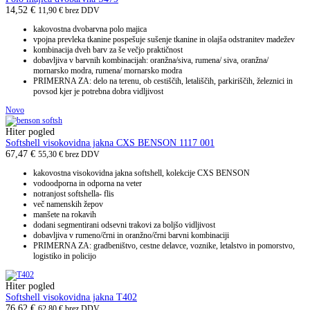
14,52
€
11,90
€
brez DDV
kakovostna dvobarvna polo majica
vpojna prevleka tkanine pospešuje sušenje tkanine in olajša odstranitev madežev
kombinacija dveh barv za še večjo praktičnost
dobavljiva v barvnih kombinacijah: oranžna/siva, rumena/ siva, oranžna/
mornarsko modra, rumena/ mornarsko modra
PRIMERNA ZA: delo na terenu, ob cestiščih, letališčih, parkiriščih, železnici in
povsod kjer je potrebna dobra vidljivost
Novo
Hiter pogled
Softshell visokovidna jakna CXS BENSON 1117 001
67,47
€
55,30
€
brez DDV
kakovostna visokovidna jakna softshell, kolekcije CXS BENSON
vodoodporna in odporna na veter
notranjost softshella- flis
več namenskih žepov
manšete na rokavih
dodani segmentirani odsevni trakovi za boljšo vidljivost
dobavljiva v rumeno/črni in oranžno/črni barvni kombinaciji
PRIMERNA ZA: gradbeništvo, cestne delavce, voznike, letalstvo in pomorstvo,
logistiko in policijo
Hiter pogled
Softshell visokovidna jakna T402
76,62
€
62,80
€
brez DDV