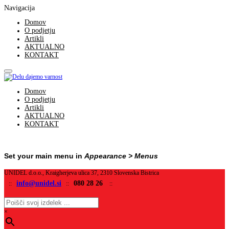
Navigacija
Domov
O podjetju
Artikli
AKTUALNO
KONTAKT
Domov
O podjetju
Artikli
AKTUALNO
KONTAKT
Set your main menu in
Appearance > Menus
UNIDEL d.o.o., Kraigherjeva ulica 37, 2310 Slovenska Bistrica
info@unidel.si
080 28 26
::
::
::
×