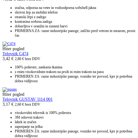
zračna, odporna na veter in vodoodporna softshell jakna
skrivni žep za mobilni telefon
stranski žepi z zadrgo
kontrastna srebrna zadrga
dobavljiva v oranžni in rumeni barvi
PRIMERNA ZA: razne industrijske panoge, zaščito pred vetrom in mrazom, prosti
čas
Hiter pogled
Telovnik C474
3,42
€
2,80
€
brez DDV
100% poliester, zankasta tkanina
z enim visokovidnim trakom na prsih in enim trakom na pasu
PRIMEREN ZA: razne industrijske panoge, voznike ter povsod, kjer je potrebna
dobra vidljivost
Hiter pogled
Telovnik GUSTAV 1114 001
3,17
€
2,60
€
brez DDV
visokovidni telovnik iz 100% poliestra
3M odsevni trakovi
lahek in zračen
zapenjanje na ježka
PRIMEREN ZA: razne industrijske panoge, voznike ter povsod, kjer je potrebna
dobra vidljivost