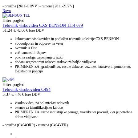
- oranžna [2611-ORVV] - rumena [2611-ZLVV]
Novo
Hiter pogled
Telovnik viskoviden CXS BENSON 1114 079
51,24
€
42,00
€
brez DDV
kakovosten visokoviden in podložen telovnik kolekcije CXS BENSON
vodoodporen in odporev na veter
ovratnik iz flisa
več namenskih žepov
pokrita zadrga, zapenjanje z ježki
dodani segmentirani odsevni trakovi za boljšo vidljivost
PRIMEREN ZA: gradbeništvo, cestne delavce, voznike, letalstvo in pomorstvo,
logistiko in policijo
Hiter pogled
Telovnik visokoviden C494
5,37
€
4,40
€
brez DDV
visoko viden, na pol mrežast telovnik
okence za identifikacijsko kartico
PRIMEREN ZA: razne industrijske panoge, voznike ter povsod, kjer je potrebna
dobra vidljivost
- oranžna (C494ORR) - rumena (C494YER)