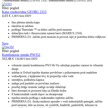
- rumena/temno modra (1110 051 155) - oranžna/temno modra (1110 051 205)
Hiter pogled
Kapa visokovidna GEORG 2315
4,03
€
3,30
€
brez DDV
fino pletena zimska kapa
elastična in udobna
podloga Thinsulate ™ za dobro zaščito pred mrazom
dobavljiva tudi v fluorescentni rumeni barvi (MARIUS 2316)
PRIMERNA ZA: zaščito pred mrazom in povsod, kjer je potrebna dobra vidljivost
Novo
Hiter pogled
Kombinezon zimski PW352
163,48
€
134,00
€
brez DDV
vrhunski zimski kombinezon PW3 Hi-Vis združuje popolno varnost in
vrhunski
dizajn
izdelan iz Oxford trpežne tkanine prevlečene s
poliuretanom proti madežem
vodoodporni, z lepljenimi šivi, ki preprečijo vdor vode
snemljiva, podložena kapuca
zadrge pod pazduho za povečano zračnost
posebej dolge stranske zadrge za lažje
oblačenje
hitro dostopni in prostorni žepi za ščitnike kolen
8 funkcionalnih varnih žepov za shranjevanje
trpežna zimska podloga z maksimalno toplotno zaščito
PRIMERNA ZA: široka možnost uporabe v vseh industrijskih panogah, zaščito
pred mrazom, delo na terenu, ob cestiščih, letališčih, parkiriščih, železnici in