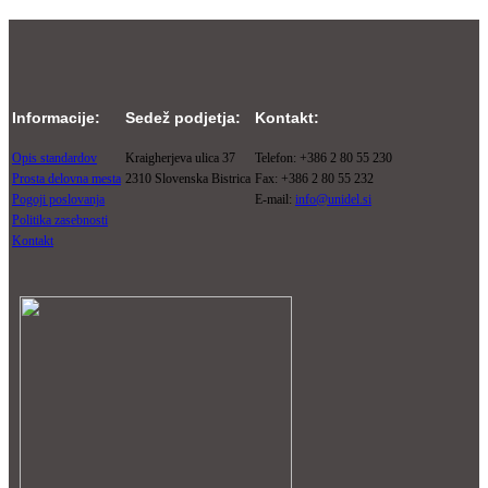
Informacije:
Sedež podjetja:
Kontakt:
Opis standardov
Kraigherjeva ulica 37
Telefon: +386 2 80 55 230
Prosta delovna mesta
2310 Slovenska Bistrica
Fax: +386 2 80 55 232
Pogoji poslovanja
E-mail:
info@unidel.si
Politika zasebnosti
Kontakt