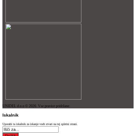
UNIDEL d.o.o © 2026. Vse pravice pridržane.
Iskalnik
Uporabi ta iskalnik za iskanje vseh stvari na tej spletni strani.
Poišči