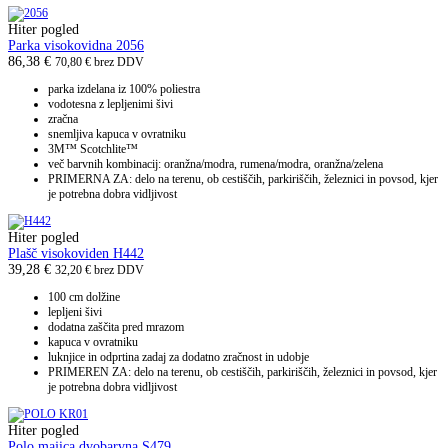
Hiter pogled
Parka visokovidna 2056
86,38
€
70,80
€
brez DDV
parka izdelana iz 100% poliestra
vodotesna z lepljenimi šivi
zračna
snemljiva kapuca v ovratniku
3M™ Scotchlite™
več barvnih kombinacij: oranžna/modra, rumena/modra, oranžna/zelena
PRIMERNA ZA: delo na terenu, ob cestiščih, parkiriščih, železnici in povsod, kjer
je potrebna dobra vidljivost
Hiter pogled
Plašč visokoviden H442
39,28
€
32,20
€
brez DDV
100 cm dolžine
lepljeni šivi
dodatna zaščita pred mrazom
kapuca v ovratniku
luknjice in odprtina zadaj za dodatno zračnost in udobje
PRIMEREN ZA: delo na terenu, ob cestiščih, parkiriščih, železnici in povsod, kjer
je potrebna dobra vidljivost
Hiter pogled
Polo majica dvobarvna S479