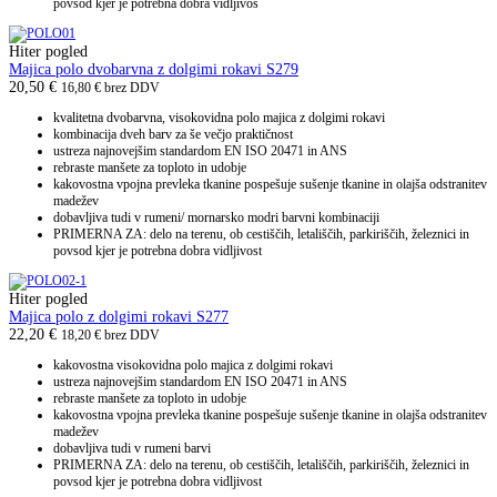
povsod kjer je potrebna dobra vidljivos
Hiter pogled
Majica polo dvobarvna z dolgimi rokavi S279
20,50
€
16,80
€
brez DDV
kvalitetna dvobarvna, visokovidna polo majica z dolgimi rokavi
kombinacija dveh barv za še večjo praktičnost
ustreza najnovejšim standardom EN ISO 20471 in ANS
rebraste manšete za toploto in udobje
kakovostna vpojna prevleka tkanine pospešuje sušenje tkanine in olajša odstranitev
madežev
dobavljiva tudi v rumeni/ mornarsko modri barvni kombinaciji
PRIMERNA ZA: delo na terenu, ob cestiščih, letališčih, parkiriščih, železnici in
povsod kjer je potrebna dobra vidljivost
Hiter pogled
Majica polo z dolgimi rokavi S277
22,20
€
18,20
€
brez DDV
kakovostna visokovidna polo majica z dolgimi rokavi
ustreza najnovejšim standardom EN ISO 20471 in ANS
rebraste manšete za toploto in udobje
kakovostna vpojna prevleka tkanine pospešuje sušenje tkanine in olajša odstranitev
madežev
dobavljiva tudi v rumeni barvi
PRIMERNA ZA: delo na terenu, ob cestiščih, letališčih, parkiriščih, železnici in
povsod kjer je potrebna dobra vidljivost