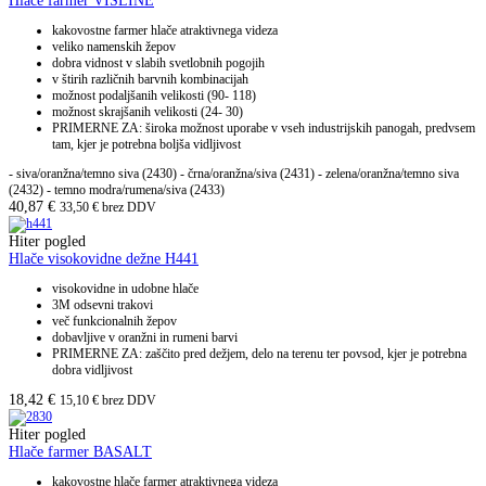
Hlače farmer VISLINE
kakovostne farmer hlače atraktivnega videza
veliko namenskih žepov
dobra vidnost v slabih svetlobnih pogojih
v štirih različnih barvnih kombinacijah
možnost podaljšanih velikosti (90- 118)
možnost skrajšanih velikosti (24- 30)
PRIMERNE ZA: široka možnost uporabe v vseh industrijskih panogah, predvsem
tam, kjer je potrebna boljša vidljivost
- siva/oranžna/temno siva (2430) - črna/oranžna/siva (2431) - zelena/oranžna/temno siva
(2432) - temno modra/rumena/siva (2433)
40,87
€
33,50
€
brez DDV
Hiter pogled
Hlače visokovidne dežne H441
visokovidne in udobne hlače
3M odsevni trakovi
več funkcionalnih žepov
dobavljive v oranžni in rumeni barvi
PRIMERNE ZA: zaščito pred dežjem, delo na terenu ter povsod, kjer je potrebna
dobra vidljivost
18,42
€
15,10
€
brez DDV
Hiter pogled
Hlače farmer BASALT
kakovostne hlače farmer atraktivnega videza