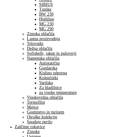
SIRIUS
Tunike
BW 230
Highline
MG 230
MG 290
Zimska oblačila
Lastna proizvodnja
Telovniki
Dežna oblačila
Softshelli, jakne in puloverji
Namenska oblačila
Antistatična
Gozdarska
Kislino odporna
Kolenčniki
Varilska
Za hladilnice
za visoke temperature
Visokovidna oblačila
Termoflisi
Majice
Gostinstvo in turizem
Otroške kolekcije
Spodnje perilo
Zaščitne rokavice
Zimske
Usnjene