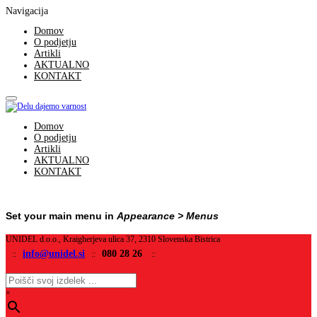
Navigacija
Domov
O podjetju
Artikli
AKTUALNO
KONTAKT
Domov
O podjetju
Artikli
AKTUALNO
KONTAKT
Set your main menu in
Appearance > Menus
UNIDEL d.o.o., Kraigherjeva ulica 37, 2310 Slovenska Bistrica
info@unidel.si
080 28 26
::
::
::
×