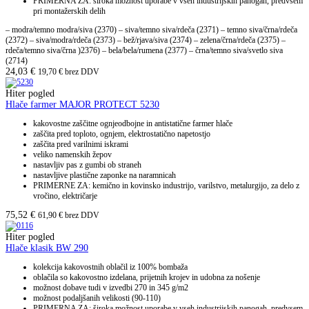
PRIMERNA ZA: široka možnost uporabe v vseh industrijskih panogah, predvsem
pri montažerskih delih
– modra/temno modra/siva (2370) – siva/temno siva/rdeča (2371) – temno siva/črna/rdeča
(2372) – siva/modra/rdeča (2373) – bež/rjava/siva (2374) – zelena/črna/rdeča (2375) –
rdeča/temno siva/črna )2376) – bela/bela/rumena (2377) – črna/temno siva/svetlo siva
(2714)
24,03
€
19,70
€
brez DDV
Hiter pogled
Hlače farmer MAJOR PROTECT 5230
kakovostne zaščitne ognjeodbojne in antistatične farmer hlače
zaščita pred toploto, ognjem, elektrostatično napetostjo
zaščita pred varilnimi iskrami
veliko namenskih žepov
nastavljiv pas z gumbi ob straneh
nastavljive plastične zaponke na naramnicah
PRIMERNE ZA: kemično in kovinsko industrijo, varilstvo, metalurgijo, za delo z
vročino, električarje
75,52
€
61,90
€
brez DDV
Hiter pogled
Hlače klasik BW 290
kolekcija kakovostnih oblačil iz 100% bombaža
oblačila so kakovostno izdelana, prijetnih krojev in udobna za nošenje
možnost dobave tudi v izvedbi 270 in 345 g/m2
možnost podaljšanih velikosti (90-110)
PRIMERNA ZA: široka možnost uporabe v vseh industrijskih panogah, predvsem