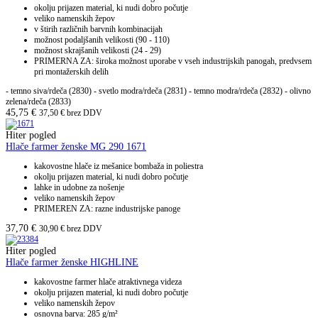
okolju prijazen material, ki nudi dobro počutje
veliko namenskih žepov
v štirih različnih barvnih kombinacijah
možnost podaljšanih velikosti (90 - 110)
možnost skrajšanih velikosti (24 - 29)
PRIMERNA ZA: široka možnost uporabe v vseh industrijskih panogah, predvsem
pri montažerskih delih
- temno siva/rdeča (2830) - svetlo modra/rdeča (2831) - temno modra/rdeča (2832) - olivno
zelena/rdeča (2833)
45,75
€
37,50
€
brez DDV
Hiter pogled
Hlače farmer ženske MG 290 1671
kakovostne hlače iz mešanice bombaža in poliestra
okolju prijazen material, ki nudi dobro počutje
lahke in udobne za nošenje
veliko namenskih žepov
PRIMEREN ZA: razne industrijske panoge
37,70
€
30,90
€
brez DDV
Hiter pogled
Hlače farmer ženske HIGHLINE
kakovostne farmer hlače atraktivnega videza
okolju prijazen material, ki nudi dobro počutje
veliko namenskih žepov
osnovna barva: 285 g/m²