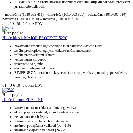
PRIMERNE ZA: široka možnost uporabe v vseh industrijskih panogah, predvsem
pri montažerskih delih
– modra/črna (1010 003 411) – črna/rdeča (1010 003 805) – zelena/črna (1010 003 510) –
rjava/črna (1010 003 610) – siva/črna (1010 003 710)
32,21
€
26,40
€
brez DDV
Hiter pogled
Hlače klasik MAJOR PROTECT 5220
kakovostne zaščitne ognjeodbojne in antistatične klasične hlače
zaščita pred toploto, ognjem, elektrostatično napetostjo
zaščita pred varilnimi iskrami
veliko nameskih žepov
zapenjanje na gumbe
elastika v zadnjem delu pasu
RIMERNE ZA: kemično in kovinsko industrijo, varilstvo, metalurgijo, za delo z
vročino, električarje
61,49
€
50,40
€
brez DDV
Hiter pogled
Hlače farmer PLALINE
kakovostne farmer hlače atraktivnega videza
okolju prijazen material, ki nudi dobro počutje
veliko namenskih žepov
v osmih različnih barvnih kombinacijah
možnost podaljšanih velikosti (90 - 110)
možnost skrajšanih velikosti (24 - 29)