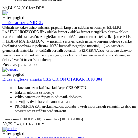
39,04
€
32,00
€
brez DDV
Hiter pogled
Hlače farmer UNIDEL
Oblačila so kakovostno izdelana, prijetnih krojev in udobna za nošenje. IZDELKI
LASTNE PROIZVODNJE: - obleka farmer - obleka farmer z angleško bluzo - obleka
klasična - obleka klasična z angleško bluzo - plašč - kombinezon - telovnik - jakne iz flisa -
... IZBIRA MATERIALOV: - v različnih sestavah glede na želje oziroma potrebe stranke
(mešanica bombaža in poliestra, 100% bombaž, negorljivi materiali, ...) - v različnih
gramaturah materiala - v različnih barvnih odtenkih - PRIMERNA ZA: osnovno delovno
zaščito v različnih industrijskih panogah, tudi kot posebna zaščita za delo s kislinami, za
delo v livarski in varilski industriji
Povprašajte za ceno
Hiter pogled
Bluza angleška zimska CXS ORION OTAKAR 1010 004
kakovostna zimska bluza kolekcije CXS ORION
lahka in udobna za nošenje
veliko namenskih žepov in odsevnih dodatkov
na voljo v dveh barvnih kombinacijah
PRIMERNA ZA: široka možnost uporabe v vseh industrijskih panogah, za delo na
prostem ter za zaščito pred mrazom
- siva/črna (1010 004 710) - črna/rdeča (1010 004 805)
59,29
€
48,60
€
brez DDV
Hiter pogled