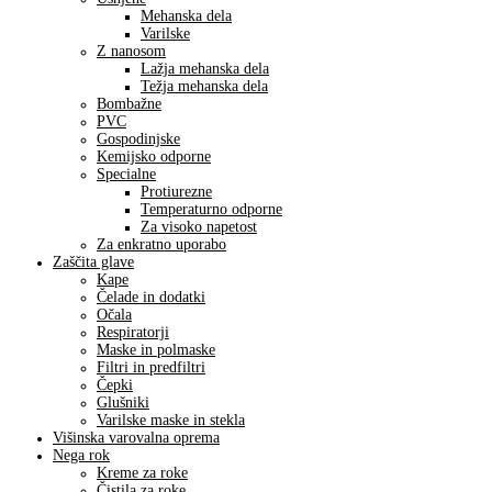
Mehanska dela
Varilske
Z nanosom
Lažja mehanska dela
Težja mehanska dela
Bombažne
PVC
Gospodinjske
Kemijsko odporne
Specialne
Protiurezne
Temperaturno odporne
Za visoko napetost
Za enkratno uporabo
Zaščita glave
Kape
Čelade in dodatki
Očala
Respiratorji
Maske in polmaske
Filtri in predfiltri
Čepki
Glušniki
Varilske maske in stekla
Višinska varovalna oprema
Nega rok
Kreme za roke
Čistila za roke