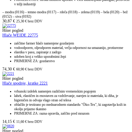
v težji industriji
– modra (0116) – temno modra (0117) – rdeča (0118) – zelena (0119) – bela (0120) – bež
(0152) – siva (0192)
30,87
€
25,30
€
brez DDV
Hiter pogled
Hlače WEIDE 22775
zaščitne farmer hlače namenjene gozdarjem
vodoodporen, oljeodporen material, večja odpornost na umazanijo, protiurezne
elastika v pasu, zapiranje z zadrgo
udoben kroj z veliko uporabnimi žepi
PRIMERNE ZA: gozdarstvo
74,30
€
60,90
€
brez DDV
Hiter pogled
Hlače spodnje, kratke 2221
vrhunski izdelek namenjen različnim vremenskim pogojem
lahek, elastičen in enostaven za vzdrževanje, narejen iz materiala, ki diha, je
higieničen in odvaja vlago stran od telesa
oblačilo je testirano po mednarodnem standardu "Öko-Tex", ki zagotavlja koži in
okolju prijazno tkanino
PRIMERNE ZA: razna opravila, zaščito pred mrazom
14,15
€
11,60
€
brez DDV
Hiter pogled