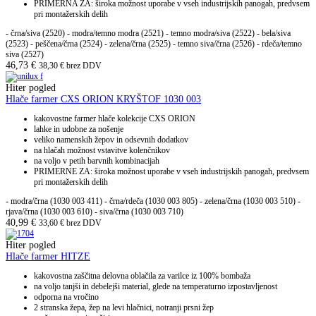
PRIMERNA ZA: široka možnost uporabe v vseh industrijskih panogah, predvsem
pri montažerskih delih
- črna/siva (2520) - modra/temno modra (2521) - temno modra/siva (2522) - bela/siva
(2523) - peščena/črna (2524) - zelena/črna (2525) - temno siva/črna (2526) - rdeča/temno
siva (2527)
46,73
€
38,30
€
brez DDV
Hiter pogled
Hlače farmer CXS ORION KRYŠTOF 1030 003
kakovostne farmer hlače kolekcije CXS ORION
lahke in udobne za nošenje
veliko namenskih žepov in odsevnih dodatkov
na hlačah možnost vstavitve kolenčnikov
na voljo v petih barvnih kombinacijah
PRIMERNE ZA: široka možnost uporabe v vseh industrijskih panogah, predvsem
pri montažerskih delih
- modra/črna (1030 003 411) - črna/rdeča (1030 003 805) - zelena/črna (1030 003 510) -
rjava/črna (1030 003 610) - siva/črna (1030 003 710)
40,99
€
33,60
€
brez DDV
Hiter pogled
Hlače farmer HITZE
kakovostna zaščitna delovna oblačila za varilce iz 100% bombaža
na voljo tanjši in debelejši material, glede na temperaturno izpostavljenost
odporna na vročino
2 stranska žepa, žep na levi hlačnici, notranji prsni žep