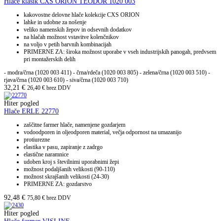
Hlače klasik CXS ORION TEODOR 1020 003
kakovostne delovne hlače kolekcije CXS ORION
lahke in udobne za nošenje
veliko namenskih žepov in odsevnih dodatkov
na hlačah možnost vstavitve kolenčnikov
na voljo v petih barvnih kombinacijah
PRIMERNE ZA: široka možnost uporabe v vseh industrijskih panogah, predvsem
pri montažerskih delih
- modra/črna (1020 003 411) - črna/rdeča (1020 003 805) - zelena/črna (1020 003 510) -
rjava/črna (1020 003 610) - siva/črna (1020 003 710)
32,21
€
26,40
€
brez DDV
Hiter pogled
Hlače ERLE 22770
zaščitne farmer hlače, namenjene gozdarjem
vodoodporen in oljeodporen material, večja odpornost na umazanijo
protiurezne
elastika v pasu, zapiranje z zadrgo
elastične naramnice
udoben kroj s številnimi uporabnimi žepi
možnost podaljšanih velikosti (90-110)
možnost skrajšanih velikosti (24-30)
PRIMERNE ZA: gozdarstvo
92,48
€
75,80
€
brez DDV
Hiter pogled