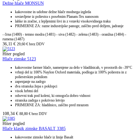
Dežne hlače MONSUN
kakovostne in udobne dežne hlače modnega izgleda
sestavljene iz poliestra s posebnim Planam-Tex nanosom
lahke in zračne, z lepljenimi šivi in z vstavki visokovidnega traku
PRIMERNE ZA: razne industrijske panoge, zaščito pred dežjem, jadranje
- črna (1480) - temno modra (1481) - siva (1482) - zelena (1483) - oranžna (1484) -
rumena (1487)
36,11
€
29,60
€
brez DDV
Hiter pogled
Hlače zimske 5123
kakovostne farmer hlače, namenjene za delo v hladilnicah, v prostorih do -39°C
vrhnji del iz 100% Naylon Oxford materiala, podloga iz 100% poliestra in z
poliestrskim polnilom
zapenjanje na zadrgo
dva stranska žepa s poklopci
visok hrbtni del
odsevni trak pod koleni, ki omogoča dobro vidnost
stranska zadrga s pokrivno letvijo
PRIMERNE ZA: hladilnico, zaščito pred mrazom
108,34
€
88,80
€
brez DDV
Hiter pogled
Hlače klasik zimske BASALT 3385
kakovostne zimske hlače iz linije Basalt