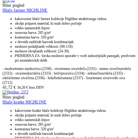
Hiter pogled
Hlače farmer HIGHLINE
kakovostne hlače farmer kolekcije Highline atraktivnega videza
okolju prijazen material, ki nudi dobro počutje
veliko namenskih žepov
osnovna barva: 285 g/m²
kontrastna barva: 320 g/m²
v devetih različnih barvnih kombinacijah
možnost podaljšanih velikosti: (90-118)
možnost skrajšanih velikosti: (24-30)
PRIMERNA ZA: široka možnost uporabe v vseh industrijskih panogah, predvsem
pri montažerskih delih
- modra/temno modra/siva (2330) - siva/temno siva/rdeča (2331) - temno siva/črna/rdeča
(2332) - siva/modra/rdeča (2333) - bež/rjava/siva (2334) - zelena/črna/rdeča (2335) -
rdeča/temno siva/črna (2336) - bela/bela/rumena (2337) - črna/temno siva/svetlo siva
(2712)
41,72
€
34,20
€
brez DDV
Hiter pogled
Hlače kratke HIGHLINE
kakovostne kratke hlače kolekcije Highline atraktivnega videza
okolju prijazen material, ki nudi dobro počutje
veliko namenskih žepov
osnovna barva: 285 g/m²
kontrastna barva: 320 g/m²
v devetih različnih barvnih kombinacijah