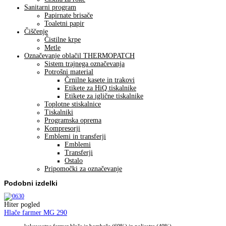
Sanitarni program
Papirnate brisače
Toaletni papir
Čiščenje
Čistilne krpe
Metle
Označevanje oblačil THERMOPATCH
Sistem trajnega označevanja
Potrošni material
Črnilne kasete in trakovi
Etikete za HiQ tiskalnike
Etikete za iglične tiskalnike
Toplotne stiskalnice
Tiskalniki
Programska oprema
Kompresorji
Emblemi in transferji
Emblemi
Transferji
Ostalo
Pripomočki za označevanje
Podobni izdelki
Hiter pogled
Hlače farmer MG 290