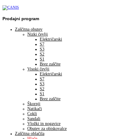
Prodajni program
Zaščitna obutev
Nizki čevlji
Električarski
S7
S3
S2
S1
Brez zaščite
Visoki čevlji
Električarski
S7
S3
S2
S1
Brez zaščite
Škornji
Natikači
Cokli
Sandali
Vložki in nogavice
Obutev za obiskovalce
Zaščitna oblačila
Hlače