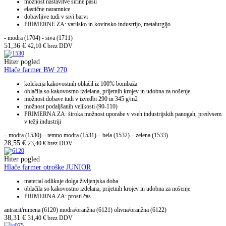
možnost nastavitve širine pasu
elastične naramnice
dobavljive tudi v sivi barvi
PRIMERNE ZA: varilsko in kovinsko industrijo, metalurgijo
- modra (1704) - siva (1711)
51,36
€
42,10
€
brez DDV
Hiter pogled
Hlače farmer BW 270
kolekcija kakovostnih oblačil iz 100% bombaža
oblačila so kakovostno izdelana, prijetnih krojev in udobna za nošenje
možnost dobave tudi v izvedbi 290 in 345 g/m2
možnost podaljšanih velikosti (90-110)
PRIMERNA ZA: široka možnost uporabe v vseh industrijskih panogah, predvsem
v težji industriji
– modra (1530) – temno modra (1531) – bela (1532) – zelena (1533)
28,55
€
23,40
€
brez DDV
Hiter pogled
Hlače farmer otroške JUNIOR
material odlikuje dolga življenjska doba
oblačila so kakovostno izdelana, prijetnih krojev in udobna za nošenje
PRIMERNA ZA: prosti čas
antracit/rumena (6120) modra/oranžna (6121) olivna/oranžna (6122)
38,31
€
31,40
€
brez DDV