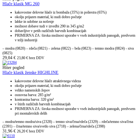
Hlače klasik MG 260
kakovostne delovne hlače iz bombaža (35%) in poliestra (65%)
okolju prijazen material, ki nudi dobro počutje
lahke in udobne za nošenje
možnost dobave tudi v izvedbi 290 in 345 g/m2
dobavljive v petih različnih barvnih kombinacijah
PRIMERNA ZA: široka možnost uporabe v vseh industrijskih panogah, predvsem
v težji industriji
– modra (0820) – rdeča (0821) – zelena (0822) – bela (0823) – temno modra (0824) - siva
(0825)
29,04
€
23,80
€
brez DDV
Hiter pogled
Hlače klasik ženske HIGHLINE
kakovostne delovne hlače atraktivnega videza
okolju prijazen material, ki nudi dobro počutje
veliko namenskih žepov
osnovna barva: 285 g/m²
kontrastna barva: 320 g/m²
v štirih različnih barvnih kombinacijah
PRIMERNA ZA: široka možnost uporabe v vseh industrijskih panogah, predvsem
pri montažerskih delih
– modra/temno modra/siva (2328) – temno siva/črna/rdeča (2329) – rdeča/temno siva/črna
(2391) – črna/temno siva/svetlo siva (2718) – zelena/črna/rdeča (2398)
31,96
€
26,20
€
brez DDV