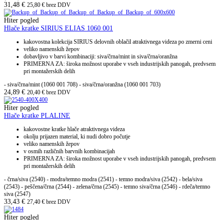
31,48
€
25,80
€
brez DDV
Hiter pogled
Hlače kratke SIRIUS ELIAS 1060 001
kakovostna kolekcija SIRIUS delovnih oblačil atraktivnega videza po zmerni ceni
veliko namenskih žepov
dobavljivo v barvi kombinaciji: siva/črna/mint in siva/črna/oranžna
PRIMERNA ZA: široka možnost uporabe v vseh industrijskih panogah, predvsem
pri montažerskih delih
- siva/črna/mint (1060 001 708) - siva/črna/oranžna (1060 001 703)
24,89
€
20,40
€
brez DDV
Hiter pogled
Hlače kratke PLALINE
kakovostne kratke hlače atraktivnega videza
okolju prijazen material, ki nudi dobro počutje
veliko namenskih žepov
v osmih različnih barvnih kombinacijah
PRIMERNA ZA: široka možnost uporabe v vseh industrijskih panogah, predvsem
pri montažerskih delih
- črna/siva (2540) - modra/temno modra (2541) - temno modra/siva (2542) - bela/siva
(2543) - peščena/črna (2544) - zelena/črna (2545) - temno siva/črna (2546) - rdeča/temno
siva (2547)
33,43
€
27,40
€
brez DDV
Hiter pogled