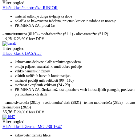
Hiter pogled
Hlače klasične otroške JUNIOR
material odlikuje dolga življenjska doba
oblačila so kakovostno izdelana, prijetnih krojev in udobna za nošenje
PRIMERNA ZA: prosti čas
- antracit/rumena (6110) - modra/oranžna (6111) - olivna/oranžna (6112)
28,79
€
23,60
€
brez DDV
Hiter pogled
Hlače klasik BASALT
kakovostna delovne hlače atraktivnega videza
okolju prijazen material, ki nudi dobro počutje
veliko namenskih žepov
v štirih različnih barvnih kombinacijah
možnost podaljšanih velikosti (90 - 110)
možnost skrajšanih velikosti (24 - 29)
PRIMERNA ZA: široka možnost uporabe v vseh industrijskih panogah, predvsem
pri montažerskih delih
- temno siva/rdeča (2820) - svetlo modra/rdeča (2821) - temno modra/rdeča (2822) - olivno
zelena/rdeča (2823)
36,36
€
29,80
€
brez DDV
Hiter pogled
Hlače klasik ženske MG 230 1647
kakovosten ženske hlače