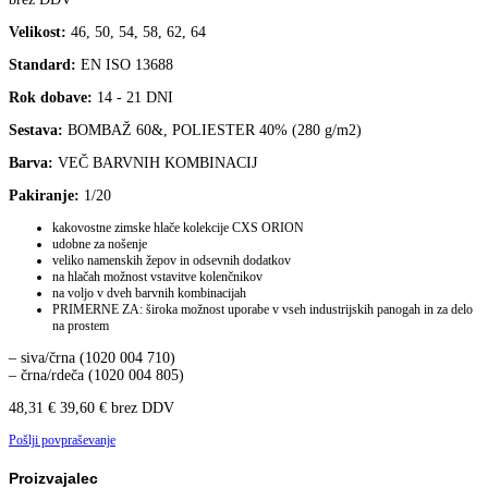
Velikost:
46, 50, 54, 58, 62, 64
Standard:
EN ISO 13688
Rok dobave:
14 - 21 DNI
Sestava:
BOMBAŽ 60&, POLIESTER 40% (280 g/m2)
Barva:
VEČ BARVNIH KOMBINACIJ
Pakiranje:
1/20
kakovostne zimske hlače kolekcije CXS ORION
udobne za nošenje
veliko namenskih žepov in odsevnih dodatkov
na hlačah možnost vstavitve kolenčnikov
na voljo v dveh barvnih kombinacijah
PRIMERNE ZA: široka možnost uporabe v vseh industrijskih panogah in za delo
na prostem
– siva/črna (1020 004 710)
– črna/rdeča (1020 004 805)
48,31
€
39,60
€
brez DDV
Pošlji povpraševanje
Proizvajalec