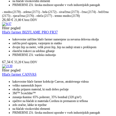
na hlačah visokovidni elementi
PRIMERNE ZA: široka možnost uporabe v vseh industrijskih panogah
- modra (2170) - zelena (2171) - bela (2172) - siva/črna (2173) - črna (2174) - bež/črna
(2175) - rjava/črna (2176) - rdeča (2177) - temno modra (2178)
26,60
€
21,80
€
brez DDV
Hiter pogled
Hlače farmer BIZFLAME PRO FR37
kakovostne zaščitne hlače farmer namenjene za nevarna delovna okolja
zaščita pred ognjem, varjenjem in statiko
dvojni žep za meter, velik prsni žep, žep na zadnji strani s preklopom
elastični trakovi za udobno gibanje
PRIMERNE ZA: varilsko industijo
67,34
€
55,20
€
brez DDV
Hiter pogled
Hlače farmer CANVAS
kakovostne hlače farmer kolekcije Canvas, atraktivnega videza
veliko namenskih žepov
okolju prijazen material, ki nudi dobro počutje
3M™ Scotchlite™
zunanja tkanina: 65% poliester, 35% bombaž (320 g/m²)
ojačitve na hlačah iz materiala Cordura in premazom iz teflona
zelo zračne, lahke in trpežne
na hlačah visokovidni elementi
PRIMERNE ZA: široka možnost uporabe v vseh industrijskih panogah