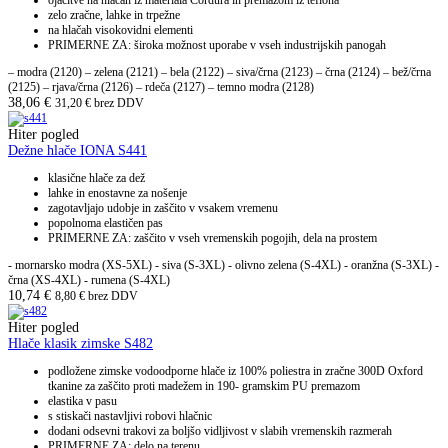
ojačitve na hlačah iz materiala Cordura in premazom iz teflona
zelo zračne, lahke in trpežne
na hlačah visokovidni elementi
PRIMERNE ZA: široka možnost uporabe v vseh industrijskih panogah
– modra (2120) – zelena (2121) – bela (2122) – siva/črna (2123) – črna (2124) – bež/črna
(2125) – rjava/črna (2126) – rdeča (2127) – temno modra (2128)
38,06
€
31,20
€
brez DDV
Hiter pogled
Dežne hlače IONA S441
klasične hlače za dež
lahke in enostavne za nošenje
zagotavljajo udobje in zaščito v vsakem vremenu
popolnoma elastičen pas
PRIMERNE ZA: zaščito v vseh vremenskih pogojih, dela na prostem
- mornarsko modra (XS-5XL) - siva (S-3XL) - olivno zelena (S-4XL) - oranžna (S-3XL) -
črna (XS-4XL) - rumena (S-4XL)
10,74
€
8,80
€
brez DDV
Hiter pogled
Hlače klasik zimske S482
podložene zimske vodoodporne hlače iz 100% poliestra in zračne 300D Oxford
tkanine za zaščito proti madežem in 190- gramskim PU premazom
elastika v pasu
s stiskači nastavljivi robovi hlačnic
dodani odsevni trakovi za boljšo vidljivost v slabih vremenskih razmerah
PRIMERNE ZA: delo na terenu