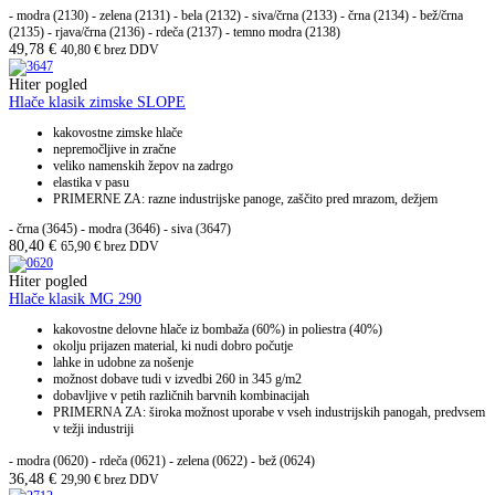
- modra (2130) - zelena (2131) - bela (2132) - siva/črna (2133) - črna (2134) - bež/črna
(2135) - rjava/črna (2136) - rdeča (2137) - temno modra (2138)
49,78
€
40,80
€
brez DDV
Hiter pogled
Hlače klasik zimske SLOPE
kakovostne zimske hlače
nepremočljive in zračne
veliko namenskih žepov na zadrgo
elastika v pasu
PRIMERNE ZA: razne industrijske panoge, zaščito pred mrazom, dežjem
- črna (3645) - modra (3646) - siva (3647)
80,40
€
65,90
€
brez DDV
Hiter pogled
Hlače klasik MG 290
kakovostne delovne hlače iz bombaža (60%) in poliestra (40%)
okolju prijazen material, ki nudi dobro počutje
lahke in udobne za nošenje
možnost dobave tudi v izvedbi 260 in 345 g/m2
dobavljive v petih različnih barvnih kombinacijah
PRIMERNA ZA: široka možnost uporabe v vseh industrijskih panogah, predvsem
v težji industriji
- modra (0620)
- rdeča (0621)
- zelena (0622)
- bež (0624)
36,48
€
29,90
€
brez DDV