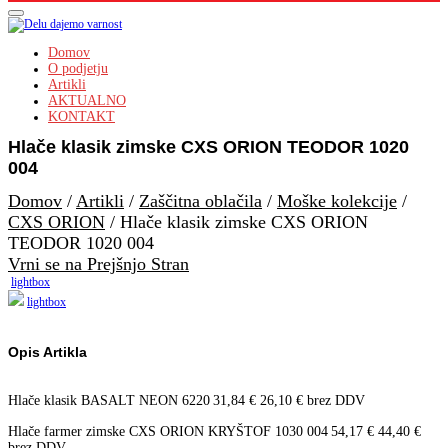
Domov
O podjetju
Artikli
AKTUALNO
KONTAKT
Hlače klasik zimske CXS ORION TEODOR 1020
004
Domov
/
Artikli
/
Zaščitna oblačila
/
Moške kolekcije
/
CXS ORION
/
Hlače klasik zimske CXS ORION
TEODOR 1020 004
Vrni se na Prejšnjo Stran
lightbox
lightbox
Opis Artikla
Hlače klasik BASALT NEON 6220
31,84
€
26,10
€
brez DDV
Hlače farmer zimske CXS ORION KRYŠTOF 1030 004
54,17
€
44,40
€
brez DDV