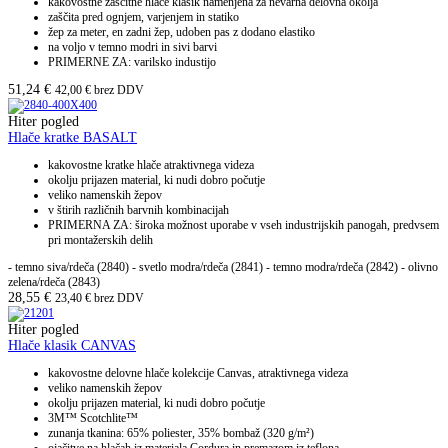
kakovostne zaščitne hlače klasik namenjena za nevarna delovna okolja
zaščita pred ognjem, varjenjem in statiko
žep za meter, en zadni žep, udoben pas z dodano elastiko
na voljo v temno modri in sivi barvi
PRIMERNE ZA: varilsko industijo
51,24
€
42,00
€
brez DDV
Hiter pogled
Hlače kratke BASALT
kakovostne kratke hlače atraktivnega videza
okolju prijazen material, ki nudi dobro počutje
veliko namenskih žepov
v štirih različnih barvnih kombinacijah
PRIMERNA ZA: široka možnost uporabe v vseh industrijskih panogah, predvsem
pri montažerskih delih
- temno siva/rdeča (2840) - svetlo modra/rdeča (2841) - temno modra/rdeča (2842) - olivno
zelena/rdeča (2843)
28,55
€
23,40
€
brez DDV
Hiter pogled
Hlače klasik CANVAS
kakovostne delovne hlače kolekcije Canvas, atraktivnega videza
veliko namenskih žepov
okolju prijazen material, ki nudi dobro počutje
3M™ Scotchlite™
zunanja tkanina: 65% poliester, 35% bombaž (320 g/m²)