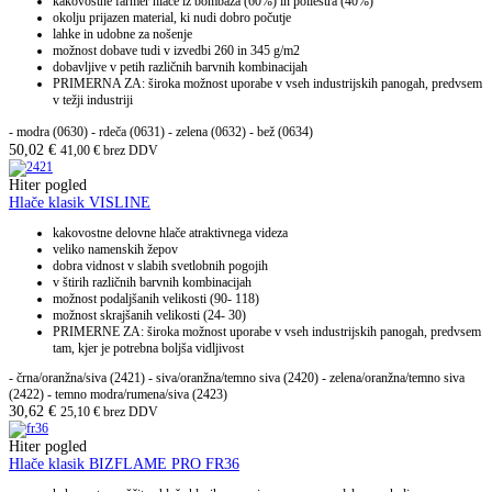
kakovostne farmer hlače iz bombaža (60%) in poliestra (40%)
okolju prijazen material, ki nudi dobro počutje
lahke in udobne za nošenje
možnost dobave tudi v izvedbi 260 in 345 g/m2
dobavljive v petih različnih barvnih kombinacijah
PRIMERNA ZA: široka možnost uporabe v vseh industrijskih panogah, predvsem
v težji industriji
- modra (0630)
- rdeča (0631)
- zelena (0632)
- bež (0634)
50,02
€
41,00
€
brez DDV
Hiter pogled
Hlače klasik VISLINE
kakovostne delovne hlače atraktivnega videza
veliko namenskih žepov
dobra vidnost v slabih svetlobnih pogojih
v štirih različnih barvnih kombinacijah
možnost podaljšanih velikosti (90- 118)
možnost skrajšanih velikosti (24- 30)
PRIMERNE ZA: široka možnost uporabe v vseh industrijskih panogah, predvsem
tam, kjer je potrebna boljša vidljivost
- črna/oranžna/siva (2421) - siva/oranžna/temno siva (2420) - zelena/oranžna/temno siva
(2422) - temno modra/rumena/siva (2423)
30,62
€
25,10
€
brez DDV
Hiter pogled
Hlače klasik BIZFLAME PRO FR36