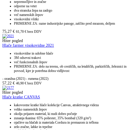
nepremočljive in zračne
odporne na veter
dva stranska žepa na zadrgo
več namenskih žepov
visokovidni všitki
PRIMERNE ZA: razne industrijske panoge, zaščito pred mrazom, dežjem
75,27
€
61,70
€
brez DDV
Hiter pogled
Hlače farmer visokovidne 2021
visokovidne in udobne hlače
3M odsevni trakovi
več funkcionalnih žepov
PRIMERNE ZA: delo na terenu, ob cestiščih, na letališčih, parkiriščih, železnici in
povsod, kjer je potrebna dobra vidljivost
- oranžna (2021) - rumena (2022)
57,22
€
46,90
€
brez DDV
Hiter pogled
Hlače kratke CANVAS
kakovostne kratke hlače kolekcije Canvas, atraktivnega videza
veliko namenskih žepov
okolju prijazen material, ki nudi dobro počutje
zunanja tkanina: 65% poliester, 35% bombaž (320 g/m²)
ojačitve na hlačah iz materiala Cordura in premazom iz teflona
zelo zračne, lahke in trpežne