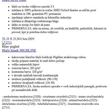
hlače za visoko vidljivost razreda 3:3
izdelana iz 100% poliestra in zračne 300D Oxford tkanine za zaščito proti
madežem in 190- gramskim PU premazom
izpolnjuje zahteve standarda za železniško industrijo
izdelana iz dihajočega vodotesnega blaga
lahko se nosijo čez hlače ali jeans
PRIMERNA ZA: delo na terenu, ob cestiščih, na letališčih, parkiriščih, železnici in
povsod, kjer je potrebna dobra vidljivost
31,11
€
25,50
€
brez DDV
Hiter pogled
Hlače klasik HIGHLINE
kakovostne klasične hlače kolekcije Highline atraktivnega videza
okolju prijazen material, ki nudi dobro počutje
veliko namenskih žepov
osnovna barva: 285 g/m²
kontrastna barva: 320 g/m²
v devetih različnih barvnih kombinacijah
možnost podaljšanih velikosti: (90-118)
možnost skrajšanih velikosti: (24-30)
PRIMERNA ZA: široka možnost uporabe v vseh industrijskih panogah, predvsem
pri montažerskih delih
- modra/temno modra/siva (2320) - siva/temno siva/rdeča (2321) - temno siva/črna/rdeča
(2322) - siva/modra/rdeča (2323) - bež/rjava/siva (2324) - zelena/črna/rdeča (2325) -
rdeča/temno siva/črna (2326) - bela/bela/rumena (2327) - črna/temno siva/svetlo siva
(2711)