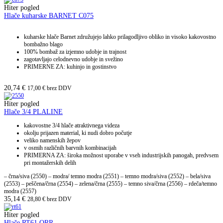
Hiter pogled
Hlače kuharske BARNET C075
kuharske hlače Barnet združujejo lahko prilagodljivo obliko in visoko kakovostno
bombažno blago
100% bombaž za izjemno udobje in trajnost
zagotavljajo celodnevno udobje in svežino
PRIMERNE ZA: kuhinjo in gostinstvo
20,74
€
17,00
€
brez DDV
Hiter pogled
Hlače 3/4 PLALINE
kakovostne 3/4 hlače atraktivnega videza
okolju prijazen material, ki nudi dobro počutje
veliko namenskih žepov
v osmih različnih barvnih kombinacijah
PRIMERNA ZA: široka možnost uporabe v vseh industrijskih panogah, predvsem
pri montažerskih delih
– črna/siva (2550) – modra/ temno modra (2551) – temno modra/siva (2552) – bela/siva
(2553) – peščena/črna (2554) – zelena/črna (2555) – temno siva/črna (2556) – rdeča/temno
modra (2557)
35,14
€
28,80
€
brez DDV
Hiter pogled
Hlače RT61 ORR