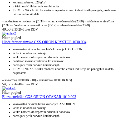
kontrastna barva: 320 g/m²
v štirih različnih barvnih kombinacijah
PRIMERNA ZA: široka možnost uporabe v vseh industrijskih panogah, predvsem
pri montažerskih delih
– modra/temno modra/siva (2338) – temno siva/črna/rdeča (2339) – rdeča/temno siva/črna
(2392) – črna/temno siva/svetlo siva (2719) – zelena/črna/rdeča (2399)
40,50
€
33,20
€
brez DDV
Hiter pogled
Hlače farmer zimske CXS ORION KRYŠTOF 1030 004
kakovostne zimske farmer hlače kolekcije CXS ORION
lahke in udobne za nošenje
veliko namenskih žepov in odsevnih dodatkov
na hlačah možnost vstavitve kolenčnikov
na voljo v dveh barvnih kombinacijah
PRIMERNE ZA: široka možnost uporabe v vseh industrijskih panogahin za delo
na prostem
– siva/črna (1030 004 710) – črna/rdeča (1030 004 805)
54,17
€
44,40
€
brez DDV
Hiter pogled
Bluza angleška CXS ORION OTAKAR 1010 003
kakovostna delovna bluza kolekcije CXS ORION
lahka in udobna za nošenje
veliko namenskih žepov in odsevnih dodatkov
na voljo v petih barvnih kombinacijah