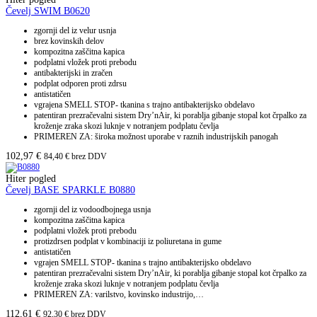
Čevelj SWIM B0620
zgornji del iz velur usnja
brez kovinskih delov
kompozitna zaščitna kapica
podplatni vložek proti prebodu
antibakterijski in zračen
podplat odporen proti zdrsu
antistatičen
vgrajena SMELL STOP- tkanina s trajno antibakterijsko obdelavo
patentiran prezračevalni sistem Dry’nAir, ki porablja gibanje stopal kot črpalko za
kroženje zraka skozi luknje v notranjem podplatu čevlja
PRIMEREN ZA: široka možnost uporabe v raznih industrijskih panogah
102,97
€
84,40
€
brez DDV
Hiter pogled
Čevelj BASE SPARKLE B0880
zgornji del iz vodoodbojnega usnja
kompozitna zaščitna kapica
podplatni vložek proti prebodu
protizdrsen podplat v kombinaciji iz poliuretana in gume
antistatičen
vgrajen SMELL STOP- tkanina s trajno antibakterijsko obdelavo
patentiran prezračevalni sistem Dry’nAir, ki porablja gibanje stopal kot črpalko za
kroženje zraka skozi luknje v notranjem podplatu čevlja
PRIMEREN ZA: varilstvo, kovinsko industrijo,…
112,61
€
92,30
€
brez DDV