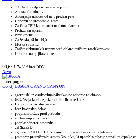
200 Joulov odporna kapica na prstih
Antistatična obutev
Absorpcija udarcev od tal v predelu pete
Odporen na prebadanje 3 mm
Zaščitna TPU kapica proti močnim udarcem
Protizdrsni oprijem
Brez kovine
Za ženske, širina 10,5
Moška širina 12
Zaščita elektronskih naprav pred elektrostatičnimi razelektritvami
Odporno na ogljikovodike
90,65
€
74,30
€
brez DDV
Novo
Hiter pogled
Čevelj B0666A GRAND CANYON
zgornji del iz visokotehnološke tkanine odporne na obrabo
68% čevlja izdelanega iz recikliranih materialov
kompozitna zaščitna kapica
brez kovinskih delov
podplatni vložek proti prebodu
antibakterijski in zračen
podplat odporen proti zdrsu
zaščita ESD
vgrajena SMELL STOP- tkanina s trajno antibakterijsko obdelavo
patentiran prezračevalni sistem Dry’nAir, ki uporablja gibanje stopal kot črpalko za