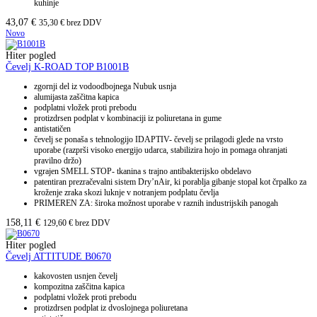
kuhinje
43,07
€
35,30
€
brez DDV
Novo
Hiter pogled
Čevelj K-ROAD TOP B1001B
zgornji del iz vodoodbojnega Nubuk usnja
alumijasta zaščitna kapica
podplatni vložek proti prebodu
protizdrsen podplat v kombinaciji iz poliuretana in gume
antistatičen
čevelj se ponaša s tehnologijo IDAPTIV- čevelj se prilagodi glede na vrsto
uporabe (razprši visoko energijo udarca, stabilizira hojo in pomaga ohranjati
pravilno držo)
vgrajen SMELL STOP- tkanina s trajno antibakterijsko obdelavo
patentiran prezračevalni sistem Dry’nAir, ki porablja gibanje stopal kot črpalko za
kroženje zraka skozi luknje v notranjem podplatu čevlja
PRIMEREN ZA: široka možnost uporabe v raznih industrijskih panogah
158,11
€
129,60
€
brez DDV
Hiter pogled
Čevelj ATTITUDE B0670
kakovosten usnjen čevelj
kompozitna zaščitna kapica
podplatni vložek proti prebodu
protizdrsen podplat iz dvoslojnega poliuretana