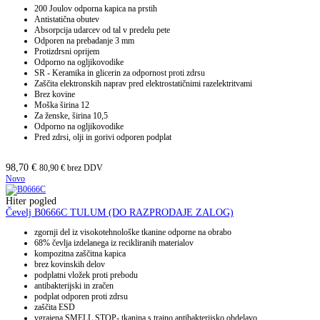
200 Joulov odporna kapica na prstih
Antistatična obutev
Absorpcija udarcev od tal v predelu pete
Odporen na prebadanje 3 mm
Protizdrsni oprijem
Odporno na ogljikovodike
SR - Keramika in glicerin za odpornost proti zdrsu
Zaščita elektronskih naprav pred elektrostatičnimi razelektritvami
Brez kovine
Moška širina 12
Za ženske, širina 10,5
Odporno na ogljikovodike
Pred zdrsi, olji in gorivi odporen podplat
98,70
€
80,90
€
brez DDV
Novo
Hiter pogled
Čevelj B0666C TULUM (DO RAZPRODAJE ZALOG)
zgornji del iz visokotehnološke tkanine odporne na obrabo
68% čevlja izdelanega iz recikliranih materialov
kompozitna zaščitna kapica
brez kovinskih delov
podplatni vložek proti prebodu
antibakterijski in zračen
podplat odporen proti zdrsu
zaščita ESD
vgrajena SMELL STOP- tkanina s trajno antibakterijsko obdelavo