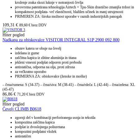
kroženje zraka skozi luknje v notranjosti čevlja
prvovrstna patentirana tehnologija Airtech + Tpu-Skin drastično zmanjša trdost in
kompaktnost podplata- več elastičnosti, blažilen učinek in manj utrujenosti
PRIMEREN ZA: široka možnost uporabe v raznih industrijskih panogah
109,31
€
89,60
€
brez DDV
Hiter pogled
Nadkapa za obiskovalce VISITOR INTEGRAL S1P 2900 092 800
obutev katera se obuje na čevelj
izdelana iz gume
zaščitna kapica iz zlitine aluminija in titana
jekleni vmesni podplat odporen proti prebodu
antistatična, odporna na olja, proti zdrsna
za večkratno uporabo
PRIMERNA ZA: obiskovalce (ženske in moške)
– črna/rumena: S (34-37) – črna/siva: M (38-41) – črna/rdeča: L (42-44) – črna/zelena: XL
(45-47)
86,86
€
71,20
€
brez DDV
Hiter pogled
Čevelj CLIMB B0618
zgornji del v kombinaciji perforiranega usnja in tekstila
kompozitna zaščitna kapica
podplat iz dvoslojnega poliuretana
kompozitni podplatni vložek
antistatičen