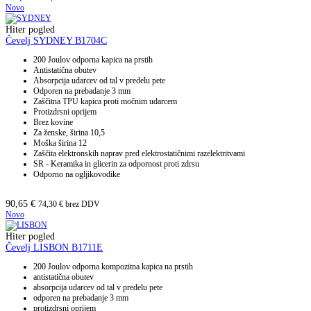
Novo
Hiter pogled
Čevelj SYDNEY B1704C
200 Joulov odporna kapica na prstih
Antistatična obutev
Absorpcija udarcev od tal v predelu pete
Odporen na prebadanje 3 mm
Zaščitna TPU kapica proti močnim udarcem
Protizdrsni oprijem
Brez kovine
Za ženske, širina 10,5
Moška širina 12
Zaščita elektronskih naprav pred elektrostatičnimi razelektritvami
SR - Keramika in glicerin za odpornost proti zdrsu
Odporno na ogljikovodike
90,65
€
74,30
€
brez DDV
Novo
Hiter pogled
Čevelj LISBON B1711E
200 Joulov odporna kompozitna kapica na prstih
antistatična obutev
absorpcija udarcev od tal v predelu pete
odporen na prebadanje 3 mm
protizdrsni oprijem