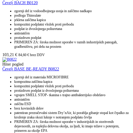
Čevelj BACH B0120
zgornji del iz vodoodbojnega usnja in zaščitno nadkapo
podloga Thinsulate
jeklena zaščitna kapica
kompozitni podplatni vložek proti prebodu
podplat iz dvoslojnega poliuretana
antistatičen
protizdrsen podplat
PRIMEREN ZA: široka možnost uporabe v raznih industrijskih panogah,
gradbeništvu, pri delu na prostem
103,21
€
84,60
€
brez DDV
Hiter pogled
Čevelj BASE BE-READY B0822
zgornji del iz materiala MICROFIBRE
kompozitna zaščitna kapica
kompozitni podplatni vložek proti prebodu
protizdrsen podplat iz dvoslojnega poliuretana
vgrajen SMELL STOP- tkanina s trajno antibakterijsko obdelavo
antistatičen
zaščita ESD
brez kovinskih delov
patentiran prezračevalni sistem Dry’nAir, ki porablja gibanje stopal kot črpalko za
kroženje zraka skozi luknje v notranjem podplatu čevlja
PRIMEREN ZA: široka možnost uporabe v industrijskih in storitvenih
dejavnostih, za toplejša delovna okolja, za ljudi, ki imajo težave s potenjem,
primeren za okolje EPA