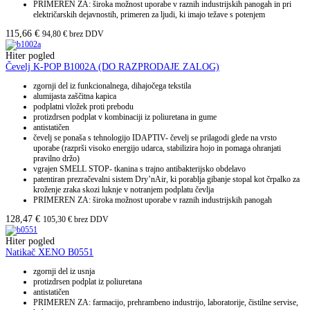
PRIMEREN ZA: široka možnost uporabe v raznih industrijskih panogah in pri
električarskih dejavnostih, primeren za ljudi, ki imajo težave s potenjem
115,66
€
94,80
€
brez DDV
Hiter pogled
Čevelj K-POP B1002A (DO RAZPRODAJE ZALOG)
zgornji del iz funkcionalnega, dihajočega tekstila
alumijasta zaščitna kapica
podplatni vložek proti prebodu
protizdrsen podplat v kombinaciji iz poliuretana in gume
antistatičen
čevelj se ponaša s tehnologijo IDAPTIV- čevelj se prilagodi glede na vrsto
uporabe (razprši visoko energijo udarca, stabilizira hojo in pomaga ohranjati
pravilno držo)
vgrajen SMELL STOP- tkanina s trajno antibakterijsko obdelavo
patentiran prezračevalni sistem Dry’nAir, ki porablja gibanje stopal kot črpalko za
kroženje zraka skozi luknje v notranjem podplatu čevlja
PRIMEREN ZA: široka možnost uporabe v raznih industrijskih panogah
128,47
€
105,30
€
brez DDV
Hiter pogled
Natikač XENO B0551
zgornji del iz usnja
protizdrsen podplat iz poliuretana
antistatičen
PRIMEREN ZA: farmacijo, prehrambeno industrijo, laboratorije, čistilne servise,