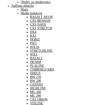
Obutev za obiskovalce
Zaščitna oblačila
Hlače
Moške kolekcije
BASALT NEON
CXS BENSON
CXS NAOS
CXS STRETCH
DX4
KX3
NORIT
PW3
SOLIS
STRETCHLINE
WX3
BASALT
DENIM
PLALINE
TIMBERGUARD
SIRIUS
BW 270
BW 290
CANVAS
HIGHLINE
MG 260
MG 290
CXS ORION
VISLINE