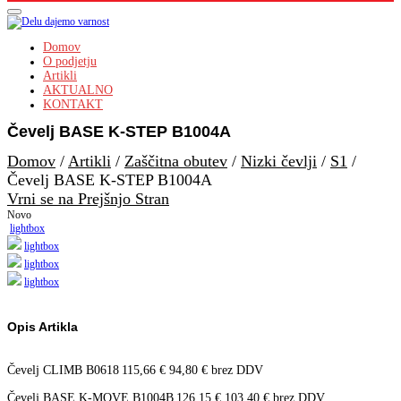
Domov
O podjetju
Artikli
AKTUALNO
KONTAKT
Čevelj BASE K-STEP B1004A
Domov
/
Artikli
/
Zaščitna obutev
/
Nizki čevlji
/
S1
/
Čevelj BASE K-STEP B1004A
Vrni se na Prejšnjo Stran
Novo
lightbox
lightbox
lightbox
lightbox
Opis Artikla
Čevelj CLIMB B0618
115,66
€
94,80
€
brez DDV
Čevelj BASE K-MOVE B1004B
126,15
€
103,40
€
brez DDV