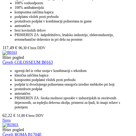
100% vodoodporen
100% antibakterijski
kompozitna zaščitna kapica
podplatni vložek proti prebodu
protizdrsen podplat v kombinaciji poliuretana in gume
antistatičen
brez kovinskih delcev
PRIMEREN ZA: ladjedelništvo, letalsko industrijo, elektroindustrijo,
avtomehanične delavnice in pri delu na prostem
117,49
€
96,30
€
brez DDV
Hiter pogled
Čevelj COLOSSEUM B0163
zgornji del iz velur usnja v kombinaciji s tekstilom
klasična zaščitna kapica
kompozitni podplatni vložek proti prebodu
podplat iz dvoslojnega poliuretana omogoča izredno mehkobo pri hoji
protizdrsen podplat
antistatičen
PRIMEREN ZA: široka možnost uporabe v industrijskih in storitvenih
dejavnostih, za toplejša delovna okolja, primerni za ljudi, ki imajo težave s
potenjem
62,22
€
51,00
€
brez DDV
Novo
Hiter pogled
Čevelj ROMA B1704E