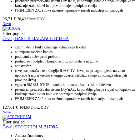
patentiran prezračevalni sistem Dry’nAir, ki porablja gibanje stopal kot črpalko za
kroženje zraka skozi luknje v notranjem podplatu čevlja
PRIMEREN ZA: široka možnost uporabe v raznih industrijskih panogah
93,21
€
76,40
€
brez DDV
Novo
Hiter pogled
Čevelj BASE K-BALANCE B1006A
zgornji del iz funkcionalnega, dihajočega tekstila
alumijasta zaščitna kapica
podplatni vložek proti prebodu
protizdrsen podplat v kombinaciji iz poliuretana in gume
antistatičen
čevelj se ponaša s tehnologijo IDAPTIV- čevelj se prilagodi glede na vrsto
uporabe (razprši visoko energijo udarca, stabilizira hojo in pomaga ohranjati
pravilno držo)
vgrajen SMELL STOP- tkanina s trajno antibakterijsko obdelavo
patentiran prezračevalni sistem Dry’nAir, ki porablja gibanje stopal kot črpalko za
kroženje zraka skozi luknje v notranjem podplatu čevlja
PRIMEREN ZA: široka možnost uporabe v raznih industrijskih panogah
127,61
€
104,60
€
brez DDV
Novo
Hiter pogled
Čevelj STOCKHOLM B1708A
Antistatična obutev