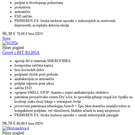
podplat iz dvoslojnega poliuretana
protizdrsen
antistatičen
ESD zaščita
PRIMEREN ZA: široka možnost uporabe v industrijskih in storitvenih
dejavnostih, za toplejša delovna okolja
96,38
€
79,00
€
brez DDV
Novo
Hiter pogled
Čevelj i-BIT B1205A
zgornji del iz materiala MIKROFIBRA
kompozitna zaščitna kapica
brez kovinskih delov
podplatni vložek proti prebodu
antibakterijski in antistatični
podplat odporen proti zdrsu
zaščita ESD
vgrajena SMELL STOP- tkanina s trajno antibakterijsko obdelavo
patentiran prezračevalni sistem Dry’nAir, ki uporablja gibanje stopal kot črpalko za
kroženje zraka skozi luknje v notranjosti čevlja
prvovrstna patentirana tehnologija Airtech + Tpu-Skin drastično zmanjša trdost in
kompaktnost podplata- več elastičnosti, blažilen učinek in manj utrujenosti
PRIMEREN ZA: široka možnost uporabe v raznih industrijskih panogah
98,70
€
80,90
€
brez DDV
Hiter pogled