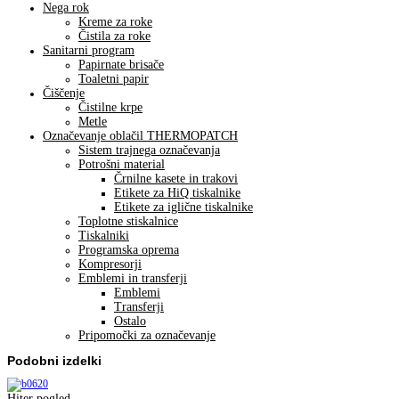
Nega rok
Kreme za roke
Čistila za roke
Sanitarni program
Papirnate brisače
Toaletni papir
Čiščenje
Čistilne krpe
Metle
Označevanje oblačil THERMOPATCH
Sistem trajnega označevanja
Potrošni material
Črnilne kasete in trakovi
Etikete za HiQ tiskalnike
Etikete za iglične tiskalnike
Toplotne stiskalnice
Tiskalniki
Programska oprema
Kompresorji
Emblemi in transferji
Emblemi
Transferji
Ostalo
Pripomočki za označevanje
Podobni izdelki
Hiter pogled