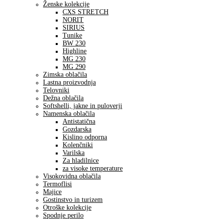
Ženske kolekcije
CXS STRETCH
NORIT
SIRIUS
Tunike
BW 230
Highline
MG 230
MG 290
Zimska oblačila
Lastna proizvodnja
Telovniki
Dežna oblačila
Softshelli, jakne in puloverji
Namenska oblačila
Antistatična
Gozdarska
Kislino odporna
Kolenčniki
Varilska
Za hladilnice
za visoke temperature
Visokovidna oblačila
Termoflisi
Majice
Gostinstvo in turizem
Otroške kolekcije
Spodnje perilo