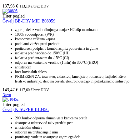
137,98
€
113,10
€
brez DDV
Hiter pogled
Čevelj BE-DRY MID B0895S
zgornji del iz vodoodbojnega usnja z H2st0p membrano
100% vodoodporen (WR)
kompozitna zaščitna kapica
podplatni vložek proti prebodu
protizdrsen podplat v kombinaciji iz poliuretana in gume
izolacija pred vročino do 150
°C (HI)
izolacija pred mrazom do -15
°C (CI)
odporen na kontaktno vročino (1 min) do 300
°C (HRO)
antistatičen
brez kovinskih delcev
PRIMEREN ZA: tesarstvo, zidarstvo, kmetijstvo, rudarstvo, ladjedelništvo,
letalsko industrijo, delo na cestah, elektroindustrijo in petrokemično industrijo
143,47
€
117,60
€
brez DDV
Novo
Hiter pogled
Čevelj K-SUPER B1045C
200 Joulov odporna aluminijasta kapica na prstih
absorpcija udarcev od tal v predelu pete
antistatična obutev
odporen na prebadanje 3 mm
pronicanje vode in absorpcija zgornjega dela