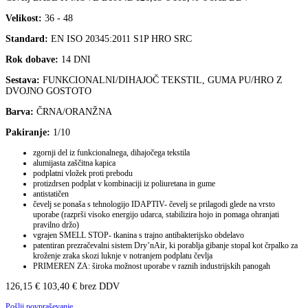
Velikost:
36 - 48
Standard:
EN ISO 20345:2011 S1P HRO SRC
Rok dobave:
14 DNI
Sestava:
FUNKCIONALNI/DIHAJOČ TEKSTIL, GUMA PU/HRO Z
DVOJNO GOSTOTO
Barva:
ČRNA/ORANŽNA
Pakiranje:
1/10
zgornji del iz funkcionalnega, dihajočega tekstila
alumijasta zaščitna kapica
podplatni vložek proti prebodu
protizdrsen podplat v kombinaciji iz poliuretana in gume
antistatičen
čevelj se ponaša s tehnologijo IDAPTIV- čevelj se prilagodi glede na vrsto
uporabe (razprši visoko energijo udarca, stabilizira hojo in pomaga ohranjati
pravilno držo)
vgrajen SMELL STOP- tkanina s trajno antibakterijsko obdelavo
patentiran prezračevalni sistem Dry’nAir, ki porablja gibanje stopal kot črpalko za
kroženje zraka skozi luknje v notranjem podplatu čevlja
PRIMEREN ZA: široka možnost uporabe v raznih industrijskih panogah
126,15
€
103,40
€
brez DDV
Pošlji povpraševanje