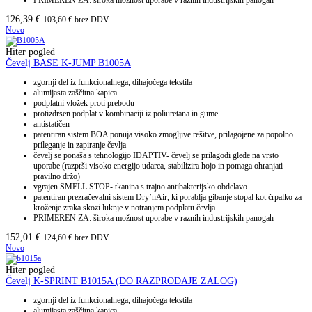
PRIMEREN ZA: široka možnost uporabe v raznih industrijskih panogah
126,39
€
103,60
€
brez DDV
Novo
Hiter pogled
Čevelj BASE K-JUMP B1005A
zgornji del iz funkcionalnega, dihajočega tekstila
alumijasta zaščitna kapica
podplatni vložek proti prebodu
protizdrsen podplat v kombinaciji iz poliuretana in gume
antistatičen
patentiran sistem BOA ponuja visoko zmogljive rešitve, prilagojene za popolno
prileganje in zapiranje čevlja
čevelj se ponaša s tehnologijo IDAPTIV- čevelj se prilagodi glede na vrsto
uporabe (razprši visoko energijo udarca, stabilizira hojo in pomaga ohranjati
pravilno držo)
vgrajen SMELL STOP- tkanina s trajno antibakterijsko obdelavo
patentiran prezračevalni sistem Dry’nAir, ki porablja gibanje stopal kot črpalko za
kroženje zraka skozi luknje v notranjem podplatu čevlja
PRIMEREN ZA: široka možnost uporabe v raznih industrijskih panogah
152,01
€
124,60
€
brez DDV
Novo
Hiter pogled
Čevelj K-SPRINT B1015A (DO RAZPRODAJE ZALOG)
zgornji del iz funkcionalnega, dihajočega tekstila
alumijasta zaščitna kapica