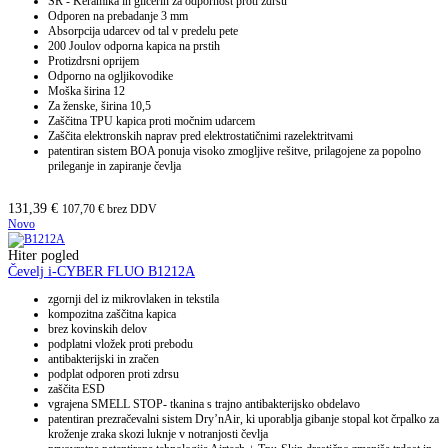
SR - Keramika in glicerin za odpornost proti zdrsu
Odporen na prebadanje 3 mm
Absorpcija udarcev od tal v predelu pete
200 Joulov odporna kapica na prstih
Protizdrsni oprijem
Odporno na ogljikovodike
Moška širina 12
Za ženske, širina 10,5
Zaščitna TPU kapica proti močnim udarcem
Zaščita elektronskih naprav pred elektrostatičnimi razelektritvami
patentiran sistem BOA ponuja visoko zmogljive rešitve, prilagojene za popolno
prileganje in zapiranje čevlja
131,39
€
107,70
€
brez DDV
Novo
Hiter pogled
Čevelj i-CYBER FLUO B1212A
zgornji del iz mikrovlaken in tekstila
kompozitna zaščitna kapica
brez kovinskih delov
podplatni vložek proti prebodu
antibakterijski in zračen
podplat odporen proti zdrsu
zaščita ESD
vgrajena SMELL STOP- tkanina s trajno antibakterijsko obdelavo
patentiran prezračevalni sistem Dry’nAir, ki uporablja gibanje stopal kot črpalko za
kroženje zraka skozi luknje v notranjosti čevlja