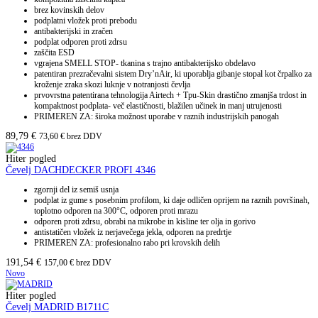
brez kovinskih delov
podplatni vložek proti prebodu
antibakterijski in zračen
podplat odporen proti zdrsu
zaščita ESD
vgrajena SMELL STOP- tkanina s trajno antibakterijsko obdelavo
patentiran prezračevalni sistem Dry’nAir, ki uporablja gibanje stopal kot črpalko za
kroženje zraka skozi luknje v notranjosti čevlja
prvovrstna patentirana tehnologija Airtech + Tpu-Skin drastično zmanjša trdost in
kompaktnost podplata- več elastičnosti, blažilen učinek in manj utrujenosti
PRIMEREN ZA: široka možnost uporabe v raznih industrijskih panogah
89,79
€
73,60
€
brez DDV
Hiter pogled
Čevelj DACHDECKER PROFI 4346
zgornji del iz semiš usnja
podplat iz gume s posebnim profilom, ki daje odličen oprijem na raznih površinah,
toplotno odporen na 300°C, odporen proti mrazu
odporen proti zdrsu, obrabi na mikrobe in kisline ter olja in gorivo
antistatičen vložek iz nerjavečega jekla, odporen na predrtje
PRIMEREN ZA: profesionalno rabo pri krovskih delih
191,54
€
157,00
€
brez DDV
Novo
Hiter pogled
Čevelj MADRID B1711C