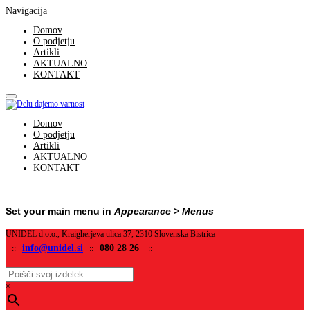
Navigacija
Domov
O podjetju
Artikli
AKTUALNO
KONTAKT
Domov
O podjetju
Artikli
AKTUALNO
KONTAKT
Set your main menu in
Appearance > Menus
UNIDEL d.o.o., Kraigherjeva ulica 37, 2310 Slovenska Bistrica
info@unidel.si
080 28 26
::
::
::
×