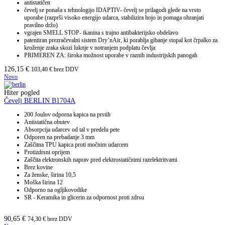
antistatičen
čevelj se ponaša s tehnologijo IDAPTIV- čevelj se prilagodi glede na vrsto
uporabe (razprši visoko energijo udarca, stabilizira hojo in pomaga ohranjati
pravilno držo)
vgrajen SMELL STOP- tkanina s trajno antibakterijsko obdelavo
patentiran prezračevalni sistem Dry’nAir, ki porablja gibanje stopal kot črpalko za
kroženje zraka skozi luknje v notranjem podplatu čevlja
PRIMEREN ZA: široka možnost uporabe v raznih industrijskih panogah
126,15
€
103,40
€
brez DDV
Novo
Hiter pogled
Čevelj BERLIN B1704A
200 Joulov odporna kapica na prstih
Antistatična obutev
Absorpcija udarcev od tal v predelu pete
Odporen na prebadanje 3 mm
Zaščitna TPU kapica proti močnim udarcem
Protizdrsni oprijem
Zaščita elektronskih naprav pred elektrostatičnimi razelektritvami
Brez kovine
Za ženske, širina 10,5
Moška širina 12
Odporno na ogljikovodike
SR - Keramika in glicerin za odpornost proti zdrsu
90,65
€
74,30
€
brez DDV