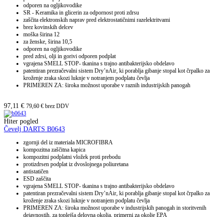
odporen na ogljikovodike
SR - Keramika in glicerin za odpornost proti zdrsu
zaščita elektronskih naprav pred elektrostatičnimi razelektritvami
brez kovinskih delcev
moška širina 12
za ženske, širina 10,5
odporen na ogljikovodike
pred zdrsi, olji in gorivi odporen podplat
vgrajena SMELL STOP- tkanina s trajno antibakterijsko obdelavo
patentiran prezračevalni sistem Dry’nAir, ki porablja gibanje stopal kot črpalko za
kroženje zraka skozi luknje v notranjem podplatu čevlja
PRIMEREN ZA: široka možnost uporabe v raznih industrijskih panogah
97,11
€
79,60
€
brez DDV
Hiter pogled
Čevelj DARTS B0643
zgornji del iz materiala MICROFIBRA
kompozitna zaščitna kapica
kompozitni podplatni vložek proti prebodu
protizdrsen podplat iz dvoslojnega poliuretana
antistatičen
ESD zaščita
vgrajena SMELL STOP- tkanina s trajno antibakterijsko obdelavo
patentiran prezračevalni sistem Dry’nAir, ki porablja gibanje stopal kot črpalko za
kroženje zraka skozi luknje v notranjem podplatu čevlja
PRIMEREN ZA: široka možnost uporabe v industrijskih panogah in storitvenih
dejavnostih, za toplejša delovna okolja, primerni za okolje EPA