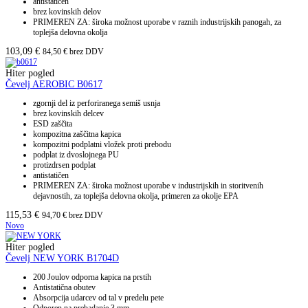
antistatičen
brez kovinskih delov
PRIMEREN ZA: široka možnost uporabe v raznih industrijskih panogah, za
toplejša delovna okolja
103,09
€
84,50
€
brez DDV
Hiter pogled
Čevelj AEROBIC B0617
zgornji del iz perforiranega semiš usnja
brez kovinskih delcev
ESD zaščita
kompozitna zaščitna kapica
kompozitni podplatni vložek proti prebodu
podplat iz dvoslojnega PU
protizdrsen podplat
antistatičen
PRIMEREN ZA: široka možnost uporabe v industrijskih in storitvenih
dejavnostih, za toplejša delovna okolja, primeren za okolje EPA
115,53
€
94,70
€
brez DDV
Novo
Hiter pogled
Čevelj NEW YORK B1704D
200 Joulov odporna kapica na prstih
Antistatična obutev
Absorpcija udarcev od tal v predelu pete