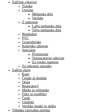
Zaščitne rokavice
Zimske
Usnjene
Mehanska dela
Varilske
Z nanosom
Lažja mehanska dela
Težja mehanska dela
Bombažne
PVC
Gospodinjske
Kemijsko odporne
Specialne
Protiurezne
Temperaturno odporne
Za visoko napetost
Za enkratno uporabo
Zaščita glave
Kape
Čelade in dodatki
Očala
Respiratorji
Maske in polmaske
Filtri in predfiltri
Čepki
Glušniki
Varilske maske in stekla
Višinska varovalna oprema