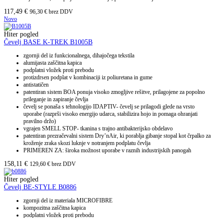
117,49
€
96,30
€
brez DDV
Novo
Hiter pogled
Čevelj BASE K-TREK B1005B
zgornji del iz funkcionalnega, dihajočega tekstila
alumijasta zaščitna kapica
podplatni vložek proti prebodu
protizdrsen podplat v kombinaciji iz poliuretana in gume
antistatičen
patentiran sistem BOA ponuja visoko zmogljive rešitve, prilagojene za popolno
prileganje in zapiranje čevlja
čevelj se ponaša s tehnologijo IDAPTIV- čevelj se prilagodi glede na vrsto
uporabe (razprši visoko energijo udarca, stabilizira hojo in pomaga ohranjati
pravilno držo)
vgrajen SMELL STOP- tkanina s trajno antibakterijsko obdelavo
patentiran prezračevalni sistem Dry’nAir, ki porablja gibanje stopal kot črpalko za
kroženje zraka skozi luknje v notranjem podplatu čevlja
PRIMEREN ZA: široka možnost uporabe v raznih industrijskih panogah
158,11
€
129,60
€
brez DDV
Hiter pogled
Čevelj BE-STYLE B0886
zgornji del iz materiala MICROFIBRE
kompozitna zaščitna kapica
podplatni vložek proti prebodu