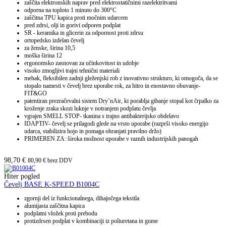
zaščita elektronskih naprav pred elektrostatičnimi razelektritvami
odporna na toploto 1 minuto do 300°C
zaščitna TPU kapica proti močnim udarcem
pred zdrsi, olji in gorivi odporen podplat
SR - keramika in glicerin za odpornost proti zdrsu
ortopedsko izdelan čevelj
za ženske, širina 10,5
moška širina 12
ergonomsko zasnovan za učinkovitost in udobje
visoko zmogljivi trajni tehnični materiali
mehak, fleksibilen zadnji gleženjski rob z inovativno strukturo, ki omogoča, da se
stopalo namesti v čevelj brez uporabe rok, za hitro in enostavno obuvanje-
FIT&GO
patentiran prezračevalni sistem Dry’nAir, ki porablja gibanje stopal kot črpalko za
kroženje zraka skozi luknje v notranjem podplatu čevlja
vgrajen SMELL STOP- tkanina s trajno antibakterijsko obdelavo
IDAPTIV- čevelj se prilagodi glede na vrsto uporabe (razprši visoko energijo
udarca, stabilizira hojo in pomaga ohranjati pravilno držo)
PRIMEREN ZA: široka možnost uporabe v raznih industrijskih panogah
98,70
€
80,90
€
brez DDV
Hiter pogled
Čevelj BASE K-SPEED B1004C
zgornji del iz funkcionalnega, dihajočega tekstila
alumijasta zaščitna kapica
podplatni vložek proti prebodu
protizdrsen podplat v kombinaciji iz poliuretana in gume