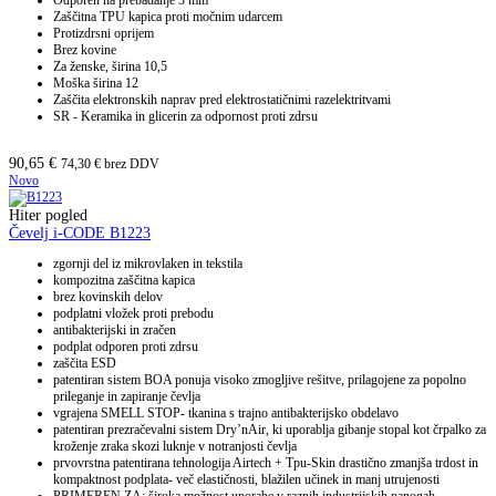
Odporen na prebadanje 3 mm
Zaščitna TPU kapica proti močnim udarcem
Protizdrsni oprijem
Brez kovine
Za ženske, širina 10,5
Moška širina 12
Zaščita elektronskih naprav pred elektrostatičnimi razelektritvami
SR - Keramika in glicerin za odpornost proti zdrsu
90,65
€
74,30
€
brez DDV
Novo
Hiter pogled
Čevelj i-CODE B1223
zgornji del iz mikrovlaken in tekstila
kompozitna zaščitna kapica
brez kovinskih delov
podplatni vložek proti prebodu
antibakterijski in zračen
podplat odporen proti zdrsu
zaščita ESD
patentiran sistem BOA ponuja visoko zmogljive rešitve, prilagojene za popolno
prileganje in zapiranje čevlja
vgrajena SMELL STOP- tkanina s trajno antibakterijsko obdelavo
patentiran prezračevalni sistem Dry’nAir, ki uporablja gibanje stopal kot črpalko za
kroženje zraka skozi luknje v notranjosti čevlja
prvovrstna patentirana tehnologija Airtech + Tpu-Skin drastično zmanjša trdost in
kompaktnost podplata- več elastičnosti, blažilen učinek in manj utrujenosti