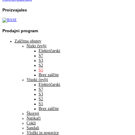
Proizvajalec
Prodajni program
Zaščitna obutev
Nizki čevlji
Električarski
S7
S3
S2
S1
Brez zaščite
Visoki čevlji
Električarski
S7
S3
S2
S1
Brez zaščite
Škornji
Natikači
Cokli
Sandali
Vložki in nogavice