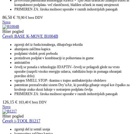
prvovrstna patentirana tehnologija Airtech + Tpu-Skin drastično zmanjša trdost in
kompaktnost podplata- več elastičnosti, blažilen učinek in manj utrujenosti
PRIMEREN ZA: široka možnost uporabe v raznih industrijskih panogah
86,50
€
70,90
€
brez DDV
Novo
Hiter pogled
Čevelj BASE K-MOVE B1004B
zgornji del iz funkcionalnega, dihajočega tekstila
alumijasta zaščitna kapica
podplatni vložek proti prebodu
protizdrsen podplat v kombinaciji iz poliuretana in gume
antistatičen
čevelj se ponaša s tehnologijo IDAPTIV- čevelj se prilagodi glede na vrsto
uporabe (razprši visoko energijo udarca, stabilizira hojo in pomaga ohranjati
pravilno držo)
vgrajen SMELL STOP- tkanina s trajno antibakterijsko obdelavo
patentiran prezračevalni sistem Dry’nAir, ki porablja gibanje stopal kot črpalko za
kroženje zraka skozi luknje v notranjem podplatu čevlja
PRIMEREN ZA: široka možnost uporabe v raznih industrijskih panogah
126,15
€
103,40
€
brez DDV
Novo
Hiter pogled
Čevelj i-TOOL B1217
zgornji del iz semiš usnja
kompozitna zaščitna kapica