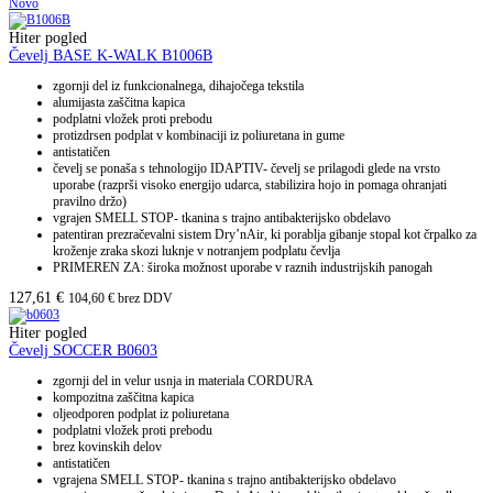
Novo
Hiter pogled
Čevelj BASE K-WALK B1006B
zgornji del iz funkcionalnega, dihajočega tekstila
alumijasta zaščitna kapica
podplatni vložek proti prebodu
protizdrsen podplat v kombinaciji iz poliuretana in gume
antistatičen
čevelj se ponaša s tehnologijo IDAPTIV- čevelj se prilagodi glede na vrsto
uporabe (razprši visoko energijo udarca, stabilizira hojo in pomaga ohranjati
pravilno držo)
vgrajen SMELL STOP- tkanina s trajno antibakterijsko obdelavo
patentiran prezračevalni sistem Dry’nAir, ki porablja gibanje stopal kot črpalko za
kroženje zraka skozi luknje v notranjem podplatu čevlja
PRIMEREN ZA: široka možnost uporabe v raznih industrijskih panogah
127,61
€
104,60
€
brez DDV
Hiter pogled
Čevelj SOCCER B0603
zgornji del in velur usnja in materiala CORDURA
kompozitna zaščitna kapica
oljeodporen podplat iz poliuretana
podplatni vložek proti prebodu
brez kovinskih delov
antistatičen
vgrajena SMELL STOP- tkanina s trajno antibakterijsko obdelavo