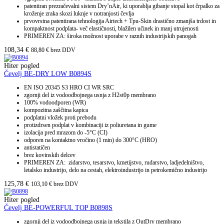
patentiran prezračevalni sistem Dry’nAir, ki uporablja gibanje stopal kot črpalko za
kroženje zraka skozi luknje v notranjosti čevlja
prvovrstna patentirana tehnologija Airtech + Tpu-Skin drastično zmanjša trdost in
kompaktnost podplata- več elastičnosti, blažilen učinek in manj utrujenosti
PRIMEREN ZA: široka možnost uporabe v raznih industrijskih panogah
108,34
€
88,80
€
brez DDV
Hiter pogled
Čevelj BE-DRY LOW B0894S
EN ISO 20345 S3 HRO CI WR SRC
zgornji del iz vodoodbojnega usnja z H2st0p membrano
100% vodoodporen (WR)
kompozitna zaščitna kapica
podplatni vložek proti prebodu
protizdrsen podplat v kombinaciji iz poliuretana in gume
izolacija pred mrazom do -5
°C (CI)
odporen na kontaktno vročino (1 min) do 300
°C (HRO)
antistatičen
brez kovinskih delcev
PRIMEREN ZA: zidarstvo, tesarstvo, kmetijstvo, rudarstvo, ladjedelništvo,
letalsko industrijo, delo na cestah, elektroindustrijo in petrokemično industrijo
125,78
€
103,10
€
brez DDV
Hiter pogled
Čevelj BE-POWERFUL TOP B0898S
zgornji del iz vodoodbojnega usnja in tekstila z OutDry membrano