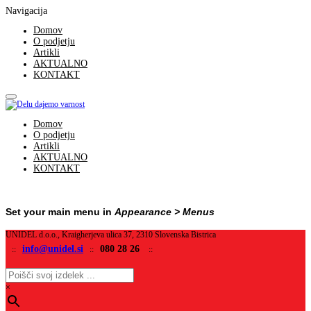
Navigacija
Domov
O podjetju
Artikli
AKTUALNO
KONTAKT
Domov
O podjetju
Artikli
AKTUALNO
KONTAKT
Set your main menu in
Appearance > Menus
UNIDEL d.o.o., Kraigherjeva ulica 37, 2310 Slovenska Bistrica
info@unidel.si
080 28 26
::
::
::
×