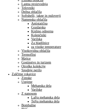
Zimska oblačila
Lastna proizvodnja
Telovniki
Dežna oblačila
Softshelli, jakne in puloverji
Namenska oblačila
Antistatična
Gozdarska
Kislino odporna
Kolenčniki
Varilska
Za hladilnice
za visoke temperature
Visokovidna oblačila
Termoflisi
Majice
Gostinstvo in turizem
Otroške kolekcije
Spodnje perilo
Zaščitne rokavice
Zimske
Usnjene
Mehanska dela
Varilske
Z nanosom
Lažja mehanska dela
Težja mehanska dela
Bombažne