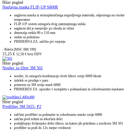
Hiter pogled
Naglavna maska FLIP-UP S800R
naglavna maska iz termoplastičnega negorljivega materiala, odpornega na visoke
temperature
FLIP-UP sistem omogoča dvig zatemnjenega stekla
naglavni del je nastavljiv po obodu in višini
dimenzija stekla 90 x 110 mm
steklo ni priloženo
PRIMERNA ZA: zaščito pri varjenju
- Rdeča [MSC 000 199]
15,25
€
12,50
€
brez DDV
Hiter pogled
Nosilec za filter 3M 502
nosilec, ki omogoča kombinacijo dveh filtrov serije 6000 hkrati
izdelek se prodaja v paru
primeren za 3M serijo mask 6000
PRIMEREN ZA: uporabo v kompletu s polmaskami in celoobraznimi maskami
Hiter pogled
Predfilter 3M 5925- P2
zaščitni predfilter za polmaske in celoobrazne maske serije 6000
zaščita pred trdimi in tekočimi delci
podaljšujejo življenjsko dobo filtrov, na katere jih pritrdimo z nosilcem 3M 501
predfilter za prah do 12x mejne vrednosti