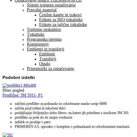
Označevanje oblačil THERMOPATCH
Sistem trajnega označevanja
Potrošni material
Črnilne kasete in trakovi
Etikete za HiQ tiskalnike
Etikete za iglične tiskalnike
Toplotne stiskalnice
Tiskalniki
Programska oprema
Kompresorji
Emblemi in transferji
Emblemi
Transferji
Ostalo
Pripomočki za označevanje
Podobni izdelki
Hiter pogled
Predfilter 3M 5911- P1
zaščitni predfilter za polmaske in celoobrazne maske serije 6000
zaščita pred trdimi in tekočimi delci
podaljšujejo življenjsko dobo filtrov, na katere jih pritrdimo z nosilcem 3M 501
predfilter za prah do 4x mejne vrednosti
izdelek se prodaja v paru
PRIMEREN ZA: uporabo v kompletu s polmaskami in celoobraznimi maskami