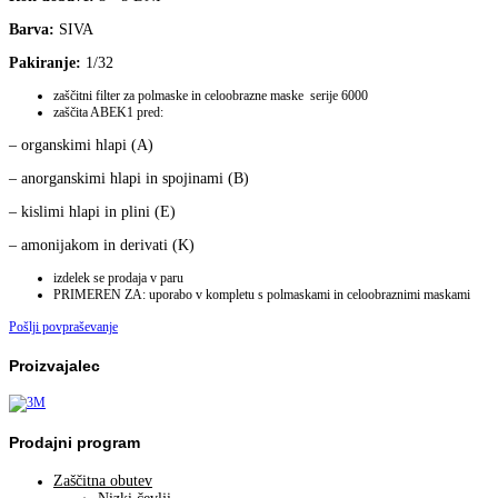
Barva:
SIVA
Pakiranje:
1/32
zaščitni filter za polmaske in celoobrazne maske serije 6000
zaščita ABEK1 pred:
– organskimi hlapi (A)
– anorganskimi hlapi in spojinami (B)
– kislimi hlapi in plini (E)
– amonijakom in derivati (K)
izdelek se prodaja v paru
PRIMEREN ZA: uporabo v kompletu s polmaskami in celoobraznimi maskami
Pošlji povpraševanje
Proizvajalec
Prodajni program
Zaščitna obutev