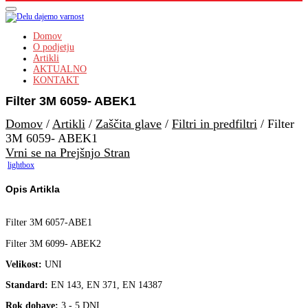
Domov
O podjetju
Artikli
AKTUALNO
KONTAKT
Filter 3M 6059- ABEK1
Domov
/
Artikli
/
Zaščita glave
/
Filtri in predfiltri
/
Filter
3M 6059- ABEK1
Vrni se na Prejšnjo Stran
lightbox
Opis Artikla
Filter 3M 6057-ABE1
Filter 3M 6099- ABEK2
Velikost:
UNI
Standard:
EN 143, EN 371, EN 14387
Rok dobave:
3 - 5 DNI