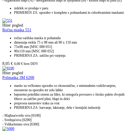
- organskimi hlapi (A) - anorganskimi hlapi in spojinami (B) - kislimi hlapi in plini (E)
izdelek se prodaja v paru
PRIMEREN ZA: uporabo v kompletu s polmaskami in celoobraznimi maskami
Hiter pogled
Ročna maska 551
ročna varilska maska iz poliamida
dimenzija stekla 75 x 98 mm ali 90 x 110 mm
75x98 mm [MSC 000 051]
90x110 mm [MSC 000 052]
PRIMERNA ZA: zaščito pri varjenju
8,05
€
6,60
€
brez DDV
Hiter pogled
Polmaska 3M 6200
maske za večkratno uporabo so ekonomične, z minimalnim vzdrževanjem,
enostavne za uporabo ter zelo lahke
bajonetni pritrdilni sistem za filtre, ki omogoča povezavo s široko paleto dvojnih
filtrov za zaščito pred plini, hlapi in delci
preprosta nastavitev traku za vrat
PRIMERNA ZA: barvanje, lakiranje, dela v kemijski industriji
- Majhna/svetlo siva [6100]
- Srednja/siva [6200]
- Velika/temno siva [6300]