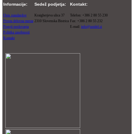
Informacije:
Sedež podjetja:
Kontakt:
Opis standardov
Kraigherjeva ulica 37
Telefon: +386 2 80 55 230
Prosta delovna mesta
2310 Slovenska Bistrica
Fax: +386 2 80 55 232
Pogoji poslovanja
E-mail:
info@unidel.si
Politika zasebnosti
Kontakt