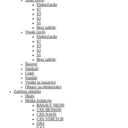
Nizki čevlji
Električarski
S7
S3
S2
S1
Brez zaščite
Visoki čevlji
Električarski
S7
S3
S2
S1
Brez zaščite
Škornji
Natikači
Cokli
Sandali
Vložki in nogavice
Obutev za obiskovalce
Zaščitna oblačila
Hlače
Moške kolekcije
BASALT NEON
CXS BENSON
CXS NAOS
CXS STRETCH
DX4