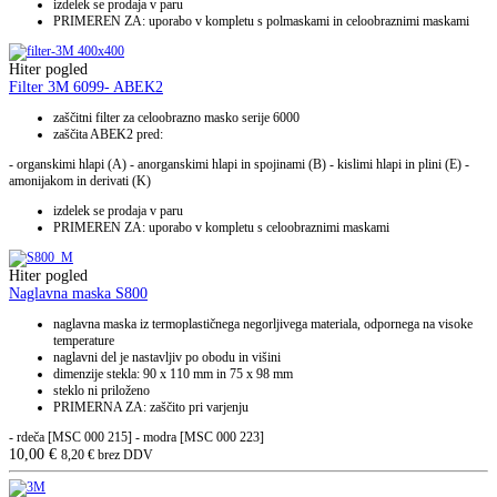
izdelek se prodaja v paru
PRIMEREN ZA: uporabo v kompletu s polmaskami in celoobraznimi maskami
Hiter pogled
Filter 3M 6099- ABEK2
zaščitni filter za celoobrazno masko serije 6000
zaščita ABEK2 pred:
- organskimi hlapi (A) - anorganskimi hlapi in spojinami (B) - kislimi hlapi in plini (E) -
amonijakom in derivati (K)
izdelek se prodaja v paru
PRIMEREN ZA: uporabo v kompletu s celoobraznimi maskami
Hiter pogled
Naglavna maska S800
naglavna maska iz termoplastičnega negorljivega materiala, odpornega na visoke
temperature
naglavni del je nastavljiv po obodu in višini
dimenzije stekla: 90 x 110 mm in 75 x 98 mm
steklo ni priloženo
PRIMERNA ZA: zaščito pri varjenju
- rdeča [MSC 000 215] - modra [MSC 000 223]
10,00
€
8,20
€
brez DDV