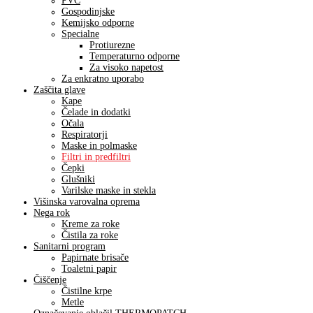
PVC
Gospodinjske
Kemijsko odporne
Specialne
Protiurezne
Temperaturno odporne
Za visoko napetost
Za enkratno uporabo
Zaščita glave
Kape
Čelade in dodatki
Očala
Respiratorji
Maske in polmaske
Filtri in predfiltri
Čepki
Glušniki
Varilske maske in stekla
Višinska varovalna oprema
Nega rok
Kreme za roke
Čistila za roke
Sanitarni program
Papirnate brisače
Toaletni papir
Čiščenje
Čistilne krpe
Metle