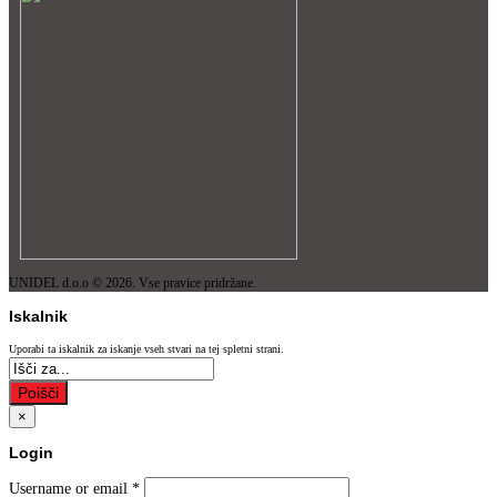
UNIDEL d.o.o © 2026. Vse pravice pridržane.
Iskalnik
Uporabi ta iskalnik za iskanje vseh stvari na tej spletni strani.
Poišči
×
Login
Username or email
*