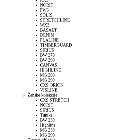
KX3
NORIT
PW3
SOLIS
STRETCHLINE
WX3
BASALT
DENIM
PLALINE
TIMBERGUARD
SIRIUS
BW 270
BW 290
CANVAS
HIGHLINE
MG 260
MG 290
CXS ORION
VISLINE
Ženske kolekcije
CXS STRETCH
NORIT
SIRIUS
Tunike
BW 230
Highline
MG 230
MG 290