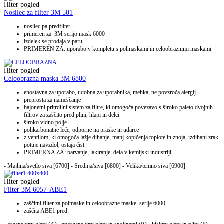
Hiter pogled
Nosilec za filter 3M 501
nosilec pa predfilter
primeren za 3M serijo mask 6000
izdelek se prodaja v paru
PRIMEREN ZA: uporabo v kompletu s polmaskami in celoobraznimi maskami
Hiter pogled
Celoobrazna maska 3M 6800
enostavna za uporabo, udobna za uporabnika, mehka, ne povzroča alergij.
preprosta za nameščanje
bajonetni pritrdilni sistem za filtre, ki omogoča povezavo s široko paleto dvojnih
filtrov za zaščito pred plini, hlapi in delci
široko vidno polje
polikarbonatne leče, odporne na praske in udarce
z ventilom, ki omogoča lažje dihanje, manj kopičenja toplote in znoja, izdihani zrak
potuje navzdol, ostaja čist
PRIMERNA ZA: barvanje, lakiranje, dela v kemijski industriji
- Majhna/svetlo siva [6700] - Srednja/siva [6800] - Velika/temno siva [6900]
Hiter pogled
Filter 3M 6057-ABE1
zaščitni filter za polmaske in celoobrazne maske serije 6000
zaščita ABE1 pred: