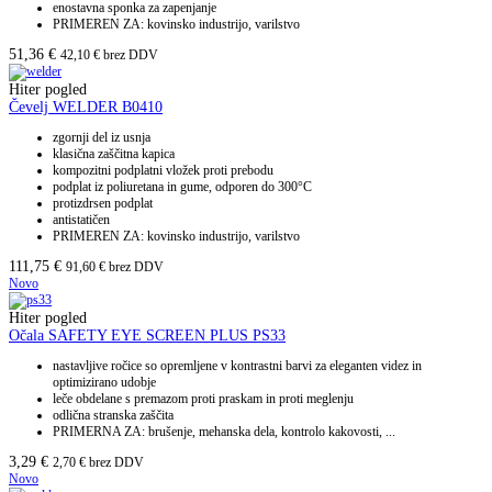
enostavna sponka za zapenjanje
PRIMEREN ZA: kovinsko industrijo, varilstvo
51,36
€
42,10
€
brez DDV
Hiter pogled
Čevelj WELDER B0410
zgornji del iz usnja
klasična zaščitna kapica
kompozitni podplatni vložek proti prebodu
podplat iz poliuretana in gume, odporen do 300°C
protizdrsen podplat
antistatičen
PRIMEREN ZA: kovinsko industrijo, varilstvo
111,75
€
91,60
€
brez DDV
Novo
Hiter pogled
Očala SAFETY EYE SCREEN PLUS PS33
nastavljive ročice so opremljene v kontrastni barvi za eleganten videz in
optimizirano udobje
leče obdelane s premazom proti praskam in proti meglenju
odlična stranska zaščita
PRIMERNA ZA: brušenje, mehanska dela, kontrolo kakovosti, ...
3,29
€
2,70
€
brez DDV
Novo