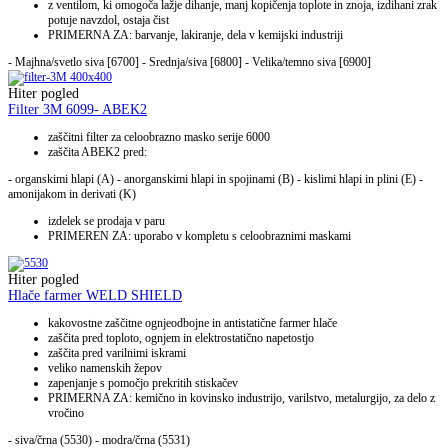
z ventilom, ki omogoča lažje dihanje, manj kopičenja toplote in znoja, izdihani zrak
potuje navzdol, ostaja čist
PRIMERNA ZA: barvanje, lakiranje, dela v kemijski industriji
- Majhna/svetlo siva [6700] - Srednja/siva [6800] - Velika/temno siva [6900]
Hiter pogled
Filter 3M 6099- ABEK2
zaščitni filter za celoobrazno masko serije 6000
zaščita ABEK2 pred:
- organskimi hlapi (A) - anorganskimi hlapi in spojinami (B) - kislimi hlapi in plini (E) -
amonijakom in derivati (K)
izdelek se prodaja v paru
PRIMEREN ZA: uporabo v kompletu s celoobraznimi maskami
Hiter pogled
Hlače farmer WELD SHIELD
kakovostne zaščitne ognjeodbojne in antistatične farmer hlače
zaščita pred toploto, ognjem in elektrostatično napetostjo
zaščita pred varilnimi iskrami
veliko namenskih žepov
zapenjanje s pomočjo prekritih stiskačev
PRIMERNA ZA: kemično in kovinsko industrijo, varilstvo, metalurgijo, za delo z
vročino
- siva/črna (5530) - modra/črna (5531)