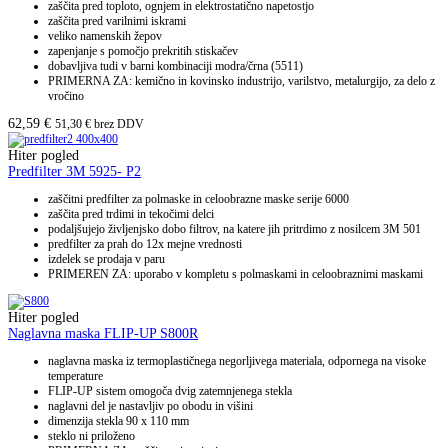
zaščita pred toploto, ognjem in elektrostatično napetostjo
zaščita pred varilnimi iskrami
veliko namenskih žepov
zapenjanje s pomočjo prekritih stiskačev
dobavljiva tudi v barni kombinaciji modra/črna (5511)
PRIMERNA ZA: kemično in kovinsko industrijo, varilstvo, metalurgijo, za delo z
vročino
62,59
€
51,30
€
brez DDV
Hiter pogled
Predfilter 3M 5925- P2
zaščitni predfilter za polmaske in celoobrazne maske serije 6000
zaščita pred trdimi in tekočimi delci
podaljšujejo življenjsko dobo filtrov, na katere jih pritrdimo z nosilcem 3M 501
predfilter za prah do 12x mejne vrednosti
izdelek se prodaja v paru
PRIMEREN ZA: uporabo v kompletu s polmaskami in celoobraznimi maskami
Hiter pogled
Naglavna maska FLIP-UP S800R
naglavna maska iz termoplastičnega negorljivega materiala, odpornega na visoke
temperature
FLIP-UP sistem omogoča dvig zatemnjenega stekla
naglavni del je nastavljiv po obodu in višini
dimenzija stekla 90 x 110 mm
steklo ni priloženo