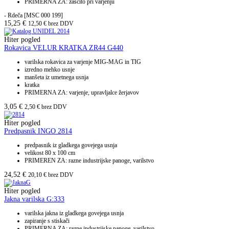
PRIMERNA ZA: zaščito pri varjenju
- Rdeča [MSC 000 199]
15,25
€
12,50
€
brez DDV
Hiter pogled
Rokavica VELUR KRATKA ZR44 G440
varilska rokavica za varjenje MIG-MAG in TIG
izredno mehko usnje
manšeta iz umetnega usnja
kratka
PRIMERNA ZA: varjenje, upravljalce žerjavov
3,05
€
2,50
€
brez DDV
Hiter pogled
Predpasnik INGO 2814
predpasnik iz gladkega govejega usnja
velikost 80 x 100 cm
PRIMEREN ZA: razne industrijske panoge, varilstvo
24,52
€
20,10
€
brez DDV
Hiter pogled
Jakna varilska G:333
varilska jakna iz gladkega govejega usnja
zapiranje s stiskači
PRIMERNA ZA: razne industrijske panoge, varilstvo