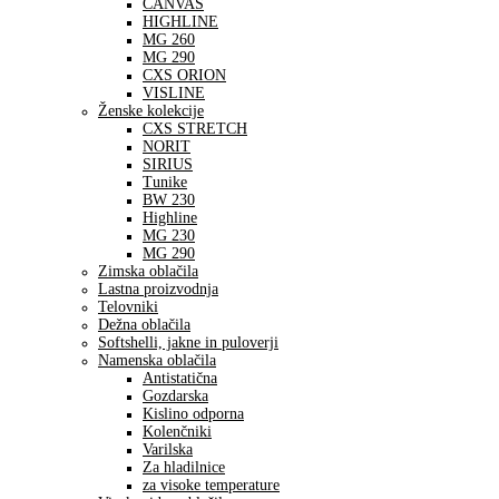
CANVAS
HIGHLINE
MG 260
MG 290
CXS ORION
VISLINE
Ženske kolekcije
CXS STRETCH
NORIT
SIRIUS
Tunike
BW 230
Highline
MG 230
MG 290
Zimska oblačila
Lastna proizvodnja
Telovniki
Dežna oblačila
Softshelli, jakne in puloverji
Namenska oblačila
Antistatična
Gozdarska
Kislino odporna
Kolenčniki
Varilska
Za hladilnice
za visoke temperature