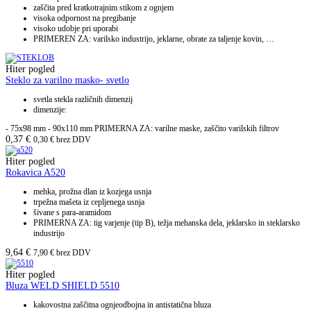
zaščita pred kratkotrajnim stikom z ognjem
visoka odpornost na pregibanje
visoko udobje pri uporabi
PRIMEREN ZA: varilsko industrijo, jeklarne, obrate za taljenje kovin, …
Hiter pogled
Steklo za varilno masko- svetlo
svetla stekla različnih dimenzij
dimenzije:
- 75x98 mm - 90x110 mm PRIMERNA ZA: varilne maske, zaščito varilskih filtrov
0,37
€
0,30
€
brez DDV
Hiter pogled
Rokavica A520
mehka, prožna dlan iz kozjega usnja
trpežna mašeta iz cepljenega usnja
šivane s para-aramidom
PRIMERNA ZA: tig varjenje (tip B), težja mehanska dela, jeklarsko in steklarsko
industrijo
9,64
€
7,90
€
brez DDV
Hiter pogled
Bluza WELD SHIELD 5510
kakovostna zaščitna ognjeodbojna in antistatična bluza