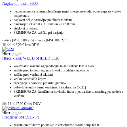
Naglavna maska S800
naglavna maska iz termoplastičnega negorljivega materiala, odpornega na visoke
temperature
naglavni del je nastavljiv po obodu in višini
dimenzije stekla: 90 x 110 mm in 75 x 98 mm
steklo ni priloženo
PRIMERNA ZA: zaščito pri varjenju
- rdeča [MSC 000 215] - modra [MSC 000 223]
10,00
€
8,20
€
brez DDV
Hiter pogled
Hlače klasik WELD SHIELD 5520
kakovostne zaščitne ognjeodbojne in antistatične klasik hlače
zaščita pred toploto, ognjem in elektrostatično napetostjo
zaščita pred varilnimi iskrami
veliko namenskih žepov
zapenjanje s pomočjo prekritih gumbov
dobavljiva tudi v barni kombinaciji modra/črna (5521)
PRIMERNA ZA: kemično in kovinsko industrijo, varilstvo, metalurgijo, za delo z
vročino
58,44
€
47,90
€
brez DDV
Hiter pogled
Predfilter 3M 5911- P1
zaščitni predfilter za polmaske in celoobrazne maske serije 6000