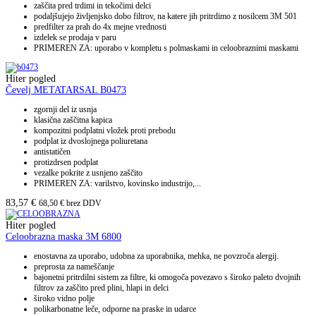
zaščita pred trdimi in tekočimi delci
podaljšujejo življenjsko dobo filtrov, na katere jih pritrdimo z nosilcem 3M 501
predfilter za prah do 4x mejne vrednosti
izdelek se prodaja v paru
PRIMEREN ZA: uporabo v kompletu s polmaskami in celoobraznimi maskami
Hiter pogled
Čevelj METATARSAL B0473
zgornji del iz usnja
klasična zaščitna kapica
kompozitni podplatni vložek proti prebodu
podplat iz dvoslojnega poliuretana
antistatičen
protizdrsen podplat
vezalke pokrite z usnjeno zaščito
PRIMEREN ZA: varilstvo, kovinsko industrijo,...
83,57
€
68,50
€
brez DDV
Hiter pogled
Celoobrazna maska 3M 6800
enostavna za uporabo, udobna za uporabnika, mehka, ne povzroča alergij.
preprosta za nameščanje
bajonetni pritrdilni sistem za filtre, ki omogoča povezavo s široko paleto dvojnih
filtrov za zaščito pred plini, hlapi in delci
široko vidno polje
polikarbonatne leče, odporne na praske in udarce