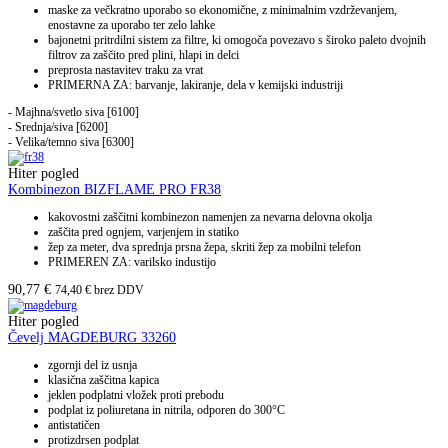
maske za večkratno uporabo so ekonomične, z minimalnim vzdrževanjem,
enostavne za uporabo ter zelo lahke
bajonetni pritrdilni sistem za filtre, ki omogoča povezavo s široko paleto dvojnih
filtrov za zaščito pred plini, hlapi in delci
preprosta nastavitev traku za vrat
PRIMERNA ZA: barvanje, lakiranje, dela v kemijski industriji
- Majhna/svetlo siva [6100]
- Srednja/siva [6200]
- Velika/temno siva [6300]
Hiter pogled
Kombinezon BIZFLAME PRO FR38
kakovostni zaščitni kombinezon namenjen za nevarna delovna okolja
zaščita pred ognjem, varjenjem in statiko
žep za meter, dva sprednja prsna žepa, skriti žep za mobilni telefon
PRIMEREN ZA: varilsko industijo
90,77
€
74,40
€
brez DDV
Hiter pogled
Čevelj MAGDEBURG 33260
zgornji del iz usnja
klasična zaščitna kapica
jeklen podplatni vložek proti prebodu
podplat iz poliuretana in nitrila, odporen do 300°C
antistatičen
protizdrsen podplat