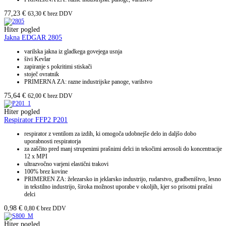
77,23
€
63,30
€
brez DDV
Hiter pogled
Jakna EDGAR 2805
varilska jakna iz gladkega govejega usnja
šivi Kevlar
zapiranje s pokritimi stiskači
stoječ ovratnik
PRIMERNA ZA: razne industrijske panoge, varilstvo
75,64
€
62,00
€
brez DDV
Hiter pogled
Respirator FFP2 P201
respirator z ventilom za izdih, ki omogoča udobnejše delo in daljšo dobo
uporabnosti respiratorja
za zaščito pred manj strupenimi prašnimi delci in tekočimi aerosoli do koncentracije
12 x MPI
ultrazvočno varjeni elastični trakovi
100% brez kovine
PRIMEREN ZA: železarsko in jeklarsko industrijo, rudarstvo, gradbeništvo, lesno
in tekstilno industrijo, široka možnost uporabe v okoljih, kjer so prisotni prašni
delci
0,98
€
0,80
€
brez DDV
Hiter pogled