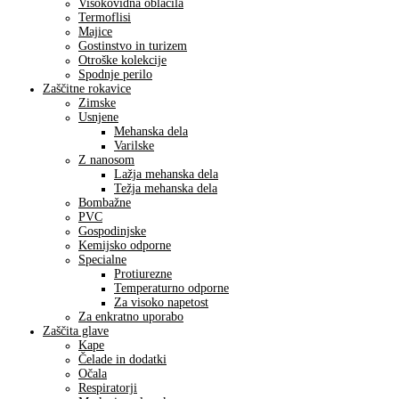
Visokovidna oblačila
Termoflisi
Majice
Gostinstvo in turizem
Otroške kolekcije
Spodnje perilo
Zaščitne rokavice
Zimske
Usnjene
Mehanska dela
Varilske
Z nanosom
Lažja mehanska dela
Težja mehanska dela
Bombažne
PVC
Gospodinjske
Kemijsko odporne
Specialne
Protiurezne
Temperaturno odporne
Za visoko napetost
Za enkratno uporabo
Zaščita glave
Kape
Čelade in dodatki
Očala
Respiratorji