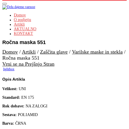
Domov
O podjetju
Artikli
AKTUALNO
KONTAKT
Ročna maska 551
Domov
/
Artikli
/
Zaščita glave
/
Varilske maske in stekla
/
Ročna maska 551
Vrni se na Prejšnjo Stran
lightbox
Opis Artikla
Velikost:
UNI
Standard:
EN 175
Rok dobave:
NA ZALOGI
Sestava:
POLIAMID
Barva:
ČRNA