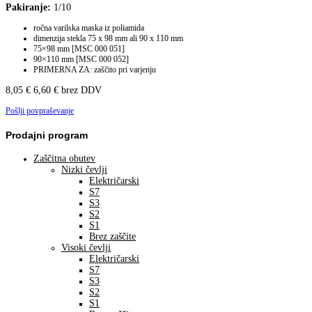
Pakiranje:
1/10
ročna varilska maska iz poliamida
dimenzija stekla 75 x 98 mm ali 90 x 110 mm
75×98 mm [MSC 000 051]
90×110 mm [MSC 000 052]
PRIMERNA ZA: zaščito pri varjenju
8,05
€
6,60
€
brez DDV
Pošlji povpraševanje
Prodajni program
Zaščitna obutev
Nizki čevlji
Električarski
S7
S3
S2
S1
Brez zaščite
Visoki čevlji
Električarski
S7
S3
S2
S1