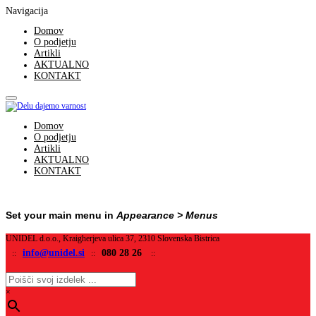
Navigacija
Domov
O podjetju
Artikli
AKTUALNO
KONTAKT
Domov
O podjetju
Artikli
AKTUALNO
KONTAKT
Set your main menu in
Appearance > Menus
UNIDEL d.o.o., Kraigherjeva ulica 37, 2310 Slovenska Bistrica
info@unidel.si
080 28 26
::
::
::
×