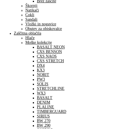
Brez zaščite
Škornji
Natikači
Cokli
Sandali
Vložki in nogavice
Obutev za obiskovalce
Zaščitna oblačila
Hlače
Moške kolekcije
BASALT NEON
CXS BENSON
CXS NAOS
CXS STRETCH
DX4
KX3
NORIT
PW3
SOLIS
STRETCHLINE
WX3
BASALT
DENIM
PLALINE
TIMBERGUARD
SIRIUS
BW 270
BW 290