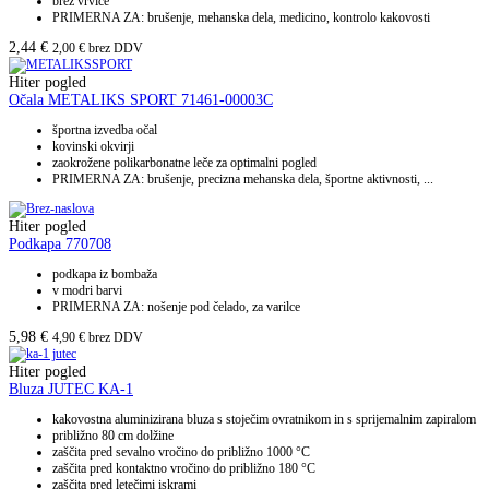
brez vrvice
PRIMERNA ZA: brušenje, mehanska dela, medicino, kontrolo kakovosti
2,44
€
2,00
€
brez DDV
Hiter pogled
Očala METALIKS SPORT 71461-00003C
športna izvedba očal
kovinski okvirji
zaokrožene polikarbonatne leče za optimalni pogled
PRIMERNA ZA: brušenje, precizna mehanska dela, športne aktivnosti, ...
Hiter pogled
Podkapa 770708
podkapa iz bombaža
v modri barvi
PRIMERNA ZA: nošenje pod čelado, za varilce
5,98
€
4,90
€
brez DDV
Hiter pogled
Bluza JUTEC KA-1
kakovostna aluminizirana bluza s stoječim ovratnikom in s sprijemalnim zapiralom
približno 80 cm dolžine
zaščita pred sevalno vročino do približno 1000 °C
zaščita pred kontaktno vročino do približno 180 °C
zaščita pred letečimi iskrami