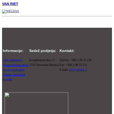
VAN RIET
Informacije:
Sedež podjetja:
Kontakt:
Opis standardov
Kraigherjeva ulica 37
Telefon: +386 2 80 55 230
Prosta delovna mesta
2310 Slovenska Bistrica
Fax: +386 2 80 55 232
Pogoji poslovanja
E-mail:
info@unidel.si
Politika zasebnosti
Kontakt