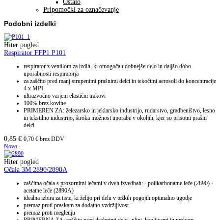
Ostalo
Pripomočki za označevanje
Podobni izdelki
Hiter pogled
Respirator FFP1 P101
respirator z ventilom za izdih, ki omogoča udobnejše delo in daljšo dobo
uporabnosti respiratorja
za zaščito pred manj strupenimi prašnimi delci in tekočimi aerosoli do koncentracije
4 x MPI
ultrazvočno varjeni elastični trakovi
100% brez kovine
PRIMEREN ZA: železarsko in jeklarsko industrijo, rudarstvo, gradbeništvo, lesno
in tekstilno industrijo, široka možnost uporabe v okoljih, kjer so prisotni prašni
delci
0,85
€
0,70
€
brez DDV
Novo
Hiter pogled
Očala 3M 2890/2890A
zaščitna očala s prozornimi lečami v dveh izvedbah: - polikarbonatne leče (2890) -
acetatne leče (2890A)
idealna izbira za tiste, ki želijo pri delu v težkih pogojih optimalno ugodje
premaz proti praskam za dodatno vzdržljivost
premaz proti meglenju
PRIMERNA ZA: zaščito pred drobnimi delci, plini, kapljicami in prahom