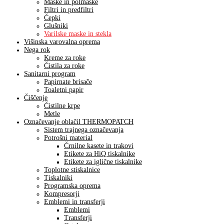
Maske in polmaske
Filtri in predfiltri
Čepki
Glušniki
Varilske maske in stekla
Višinska varovalna oprema
Nega rok
Kreme za roke
Čistila za roke
Sanitarni program
Papirnate brisače
Toaletni papir
Čiščenje
Čistilne krpe
Metle
Označevanje oblačil THERMOPATCH
Sistem trajnega označevanja
Potrošni material
Črnilne kasete in trakovi
Etikete za HiQ tiskalnike
Etikete za iglične tiskalnike
Toplotne stiskalnice
Tiskalniki
Programska oprema
Kompresorji
Emblemi in transferji
Emblemi
Transferji