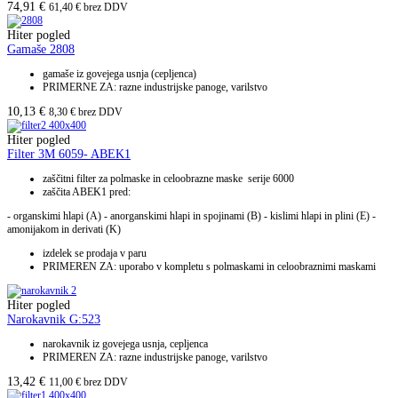
74,91
€
61,40
€
brez DDV
Hiter pogled
Gamaše 2808
gamaše iz govejega usnja (cepljenca)
PRIMERNE ZA: razne industrijske panoge, varilstvo
10,13
€
8,30
€
brez DDV
Hiter pogled
Filter 3M 6059- ABEK1
zaščitni filter za polmaske in celoobrazne maske serije 6000
zaščita ABEK1 pred:
- organskimi hlapi (A) - anorganskimi hlapi in spojinami (B) - kislimi hlapi in plini (E) -
amonijakom in derivati (K)
izdelek se prodaja v paru
PRIMEREN ZA: uporabo v kompletu s polmaskami in celoobraznimi maskami
Hiter pogled
Narokavnik G:523
narokavnik iz govejega usnja, cepljenca
PRIMEREN ZA: razne industrijske panoge, varilstvo
13,42
€
11,00
€
brez DDV