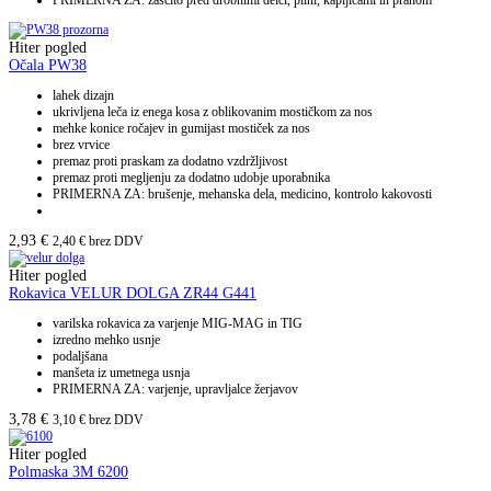
Hiter pogled
Očala PW38
lahek dizajn
ukrivljena leča iz enega kosa z oblikovanim mostičkom za nos
mehke konice ročajev in gumijast mostiček za nos
brez vrvice
premaz proti praskam za dodatno vzdržljivost
premaz proti megljenju za dodatno udobje uporabnika
PRIMERNA ZA: brušenje, mehanska dela, medicino, kontrolo kakovosti
2,93
€
2,40
€
brez DDV
Hiter pogled
Rokavica VELUR DOLGA ZR44 G441
varilska rokavica za varjenje MIG-MAG in TIG
izredno mehko usnje
podaljšana
manšeta iz umetnega usnja
PRIMERNA ZA: varjenje, upravljalce žerjavov
3,78
€
3,10
€
brez DDV
Hiter pogled
Polmaska 3M 6200