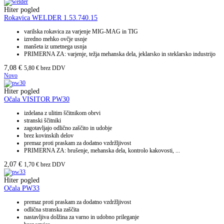
Hiter pogled
Rokavica WELDER 1.53.740.15
varilska rokavica za varjenje MIG-MAG in TIG
izredno mehko ovčje usnje
manšeta iz umetnega usnja
PRIMERNA ZA: varjenje, težja mehanska dela, jeklarsko in steklarsko industrijo
7,08
€
5,80
€
brez DDV
Novo
Hiter pogled
Očala VISITOR PW30
izdelana z ulitim ščitnikom obrvi
stranski ščitniki
zagotavljajo odlično zaščito in udobje
brez kovinskih delov
premaz proti praskam za dodatno vzdržljivost
PRIMERNA ZA: brušenje, mehanska dela, kontrolo kakovosti, ...
2,07
€
1,70
€
brez DDV
Hiter pogled
Očala PW33
premaz proti praskam za dodatno vzdržljivost
odlična stranska zaščita
nastavljiva dolžina za varno in udobno prileganje