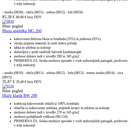
v težji industriji
- modra (0650)
- rdeča (0651)
- zelena (0652)
- bež (0654)
85,28
€
69,90
€
brez DDV
Hiter pogled
Bluza angleška MG 260
kakovostna delovna bluza iz bombaža (35%) in poliestra (65%)
okolju prijazen material, ki nudi dobro počutje
lahka in udobna za nošenje
dobavljiva v petih različnih barvnih kombinacijah
možnost dobave tudi v izvedbi 290 in 345 g/m2
PRIMERNA ZA: široka možnost uporabe v vseh industrijskih panogah, predvsem
v težji industriji
- modra (0810) - rdeča (0811) - zelena (0812) - bela (0813) - temno modra (0814) - siva
(0815)
35,87
€
29,40
€
brez DDV
Hiter pogled
Hlače klasik BW 290
kolekcija kakovostnih oblačil iz 100% bombaža
oblačila so kakovostno izdelana, prijetnih krojev in udobna za nošenje
možnost dobave tudi v izvedbi 270 in 345 g/m2
možnost podaljšanih velikosti (90-110)
PRIMERNA ZA: široka možnost uporabe v vseh industrijskih panogah, predvsem
v težji industriji