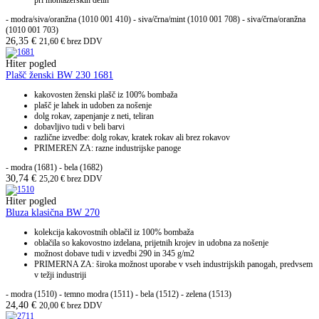
pri montažerskih delih
- modra/siva/oranžna (1010 001 410) - siva/črna/mint (1010 001 708) - siva/črna/oranžna
(1010 001 703)
26,35
€
21,60
€
brez DDV
Hiter pogled
Plašč ženski BW 230 1681
kakovosten ženski plašč iz 100% bombaža
plašč je lahek in udoben za nošenje
dolg rokav, zapenjanje z neti, teliran
dobavljivo tudi v beli barvi
različne izvedbe: dolg rokav, kratek rokav ali brez rokavov
PRIMEREN ZA: razne industrijske panoge
- modra (1681) - bela (1682)
30,74
€
25,20
€
brez DDV
Hiter pogled
Bluza klasična BW 270
kolekcija kakovostnih oblačil iz 100% bombaža
oblačila so kakovostno izdelana, prijetnih krojev in udobna za nošenje
možnost dobave tudi v izvedbi 290 in 345 g/m2
PRIMERNA ZA: široka možnost uporabe v vseh industrijskih panogah, predvsem
v težji industriji
- modra (1510) - temno modra (1511) - bela (1512) - zelena (1513)
24,40
€
20,00
€
brez DDV