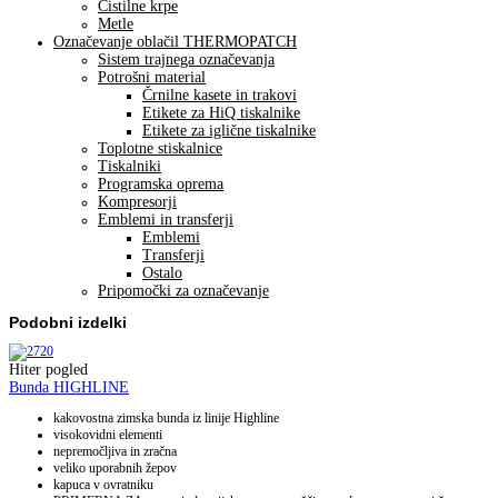
Čistilne krpe
Metle
Označevanje oblačil THERMOPATCH
Sistem trajnega označevanja
Potrošni material
Črnilne kasete in trakovi
Etikete za HiQ tiskalnike
Etikete za iglične tiskalnike
Toplotne stiskalnice
Tiskalniki
Programska oprema
Kompresorji
Emblemi in transferji
Emblemi
Transferji
Ostalo
Pripomočki za označevanje
Podobni izdelki
Hiter pogled
Bunda HIGHLINE
kakovostna zimska bunda iz linije Highline
visokovidni elementi
nepremočljiva in zračna
veliko uporabnih žepov
kapuca v ovratniku