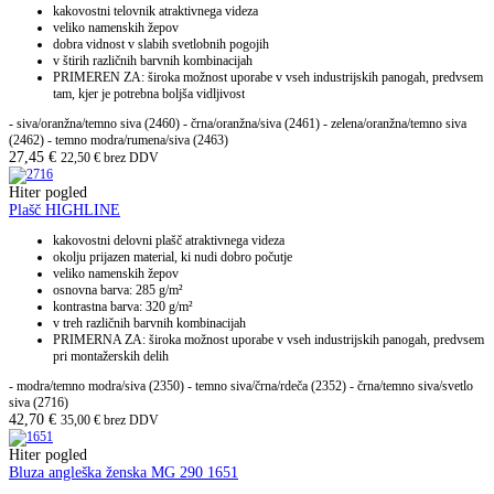
kakovostni telovnik atraktivnega videza
veliko namenskih žepov
dobra vidnost v slabih svetlobnih pogojih
v štirih različnih barvnih kombinacijah
PRIMEREN ZA: široka možnost uporabe v vseh industrijskih panogah, predvsem
tam, kjer je potrebna boljša vidljivost
- siva/oranžna/temno siva (2460) - črna/oranžna/siva (2461) - zelena/oranžna/temno siva
(2462) - temno modra/rumena/siva (2463)
27,45
€
22,50
€
brez DDV
Hiter pogled
Plašč HIGHLINE
kakovostni delovni plašč atraktivnega videza
okolju prijazen material, ki nudi dobro počutje
veliko namenskih žepov
osnovna barva: 285 g/m²
kontrastna barva: 320 g/m²
v treh različnih barvnih kombinacijah
PRIMERNA ZA: široka možnost uporabe v vseh industrijskih panogah, predvsem
pri montažerskih delih
- modra/temno modra/siva (2350) - temno siva/črna/rdeča (2352) - črna/temno siva/svetlo
siva (2716)
42,70
€
35,00
€
brez DDV
Hiter pogled
Bluza angleška ženska MG 290 1651