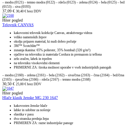
– modra (0121) – temno modra (0122) – rdeča (0123) – zelena (0124) – bela (0125) – bež
(0153) – siva (0193)
37,09
€
30,40
€
brez DDV
Hiter pogled
Telovnik CANVAS
kakovostni telovnik kolekcije Canvas, atraktivnega videza
veliko namenskih žepov
okolju prijazen material, ki nudi dobro počutje
3M™ Scotchlite™
zunanja tkanina: 65% poliester, 35% bombaž (320 g/m²)
ojačitve na telovniku iz materiala Cordura in premazom iz teflona
zelo zračen, lahek in trpežen
na telovniku visokovidni elementi
PRIMERNE ZA: široka možnost uporabe v vseh industrijskih panogah
– modra (2160) – zelena (2161) – bela (2162) – siva/črna (2163) – črna (2164) – bež/črna
(2165) – rjava/črna (2166) – rdeča (2167) – temno modra (2168)
30,50
€
25,00
€
brez DDV
Hiter pogled
Hlače klasik ženske MG 230 1647
kakovosten ženske hlače
lahke in udobne za nošenje
elastika v pasu
dva stranska prednja žepa
PRIMEREN ZA: razne industrijske panoge