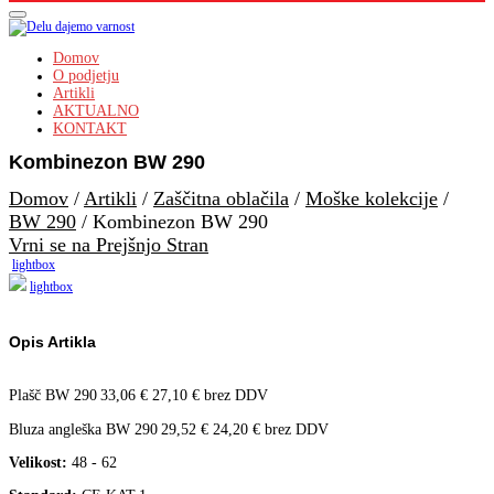
Domov
O podjetju
Artikli
AKTUALNO
KONTAKT
Kombinezon BW 290
Domov
/
Artikli
/
Zaščitna oblačila
/
Moške kolekcije
/
BW 290
/
Kombinezon BW 290
Vrni se na Prejšnjo Stran
lightbox
lightbox
Opis Artikla
Plašč BW 290
33,06
€
27,10
€
brez DDV
Bluza angleška BW 290
29,52
€
24,20
€
brez DDV
Velikost:
48 - 62