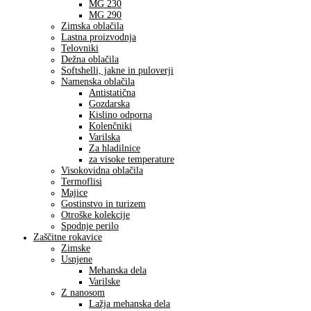
MG 230
MG 290
Zimska oblačila
Lastna proizvodnja
Telovniki
Dežna oblačila
Softshelli, jakne in puloverji
Namenska oblačila
Antistatična
Gozdarska
Kislino odporna
Kolenčniki
Varilska
Za hladilnice
za visoke temperature
Visokovidna oblačila
Termoflisi
Majice
Gostinstvo in turizem
Otroške kolekcije
Spodnje perilo
Zaščitne rokavice
Zimske
Usnjene
Mehanska dela
Varilske
Z nanosom
Lažja mehanska dela