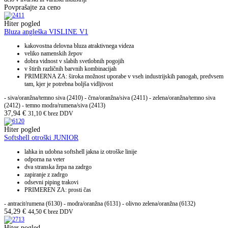
Povprašajte za ceno
Hiter pogled
Bluza angleška VISLINE V1
kakovostna delovna bluza atraktivnega videza
veliko namenskih žepov
dobra vidnost v slabih svetlobnih pogojih
v štirih različnih barvnih kombinacijah
PRIMERNA ZA: široka možnost uporabe v vseh industrijskih panogah, predvsem
tam, kjer je potrebna boljša vidljivost
- siva/oranžna/temno siva (2410) - črna/oranžna/siva (2411) - zelena/oranžna/temno siva
(2412) - temno modra/rumena/siva (2413)
37,94
€
31,10
€
brez DDV
Hiter pogled
Softshell otroški JUNIOR
lahka in udobna softshell jakna iz otroške linije
odporna na veter
dva stranska žepa na zadrgo
zapiranje z zadrgo
odsevni piping trakovi
PRIMEREN ZA: prosti čas
- antracit/rumena (6130) - modra/oranžna (6131) - olivno zelena/oranžna (6132)
54,29
€
44,50
€
brez DDV
Hiter pogled