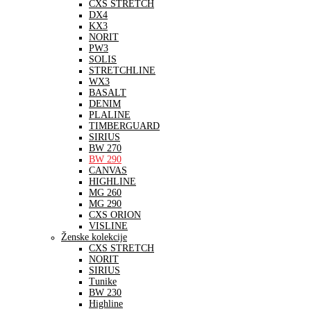
CXS STRETCH
DX4
KX3
NORIT
PW3
SOLIS
STRETCHLINE
WX3
BASALT
DENIM
PLALINE
TIMBERGUARD
SIRIUS
BW 270
BW 290
CANVAS
HIGHLINE
MG 260
MG 290
CXS ORION
VISLINE
Ženske kolekcije
CXS STRETCH
NORIT
SIRIUS
Tunike
BW 230
Highline