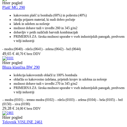
Hiter pogled
Plašč MG 290
kakovosten plašč iz bombaža (60%) in poliestra (40%)
okolju prijazen material, ki nudi dobro počutje
lahek in udoben za nošenje
možnost dobave tudi v izvedbi 260 in 345 g/m2
dobavljiv v petih različnih barvnih kombinacijah
PRIMERNA ZA: široka možnost uporabe v vseh industrijskih panogah, predvsem
v težji industriji
- modra (0640)
- rdeča (0641)
- zelena (0642)
- bež (0644)
49,65
€
40,70
€
brez DDV
Hiter pogled
Bluza klasična BW 290
kolekcija kakovostnih oblačil iz 100% bombaža
oblačila so kakovostno izdelana, prijetnih krojev in udobna za nošenje
možnost dobave tudi v izvedbi 270 in 345 g/m2
PRIMERNA ZA: široka možnost uporabe v vseh industrijskih panogah, predvsem
v težji industriji
– modra (0101) – temno modra (0102) – rdeča (0103) – zelena (0104) – bela (0105) – bež
(0150) – siva (0190)
29,28
€
24,00
€
brez DDV
Hiter pogled
Telovnik VISLINE 2461