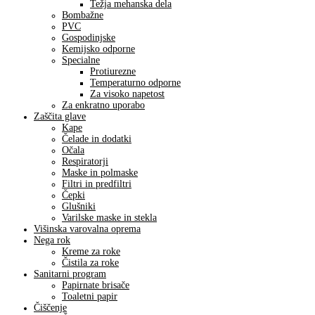
Težja mehanska dela
Bombažne
PVC
Gospodinjske
Kemijsko odporne
Specialne
Protiurezne
Temperaturno odporne
Za visoko napetost
Za enkratno uporabo
Zaščita glave
Kape
Čelade in dodatki
Očala
Respiratorji
Maske in polmaske
Filtri in predfiltri
Čepki
Glušniki
Varilske maske in stekla
Višinska varovalna oprema
Nega rok
Kreme za roke
Čistila za roke
Sanitarni program
Papirnate brisače
Toaletni papir
Čiščenje