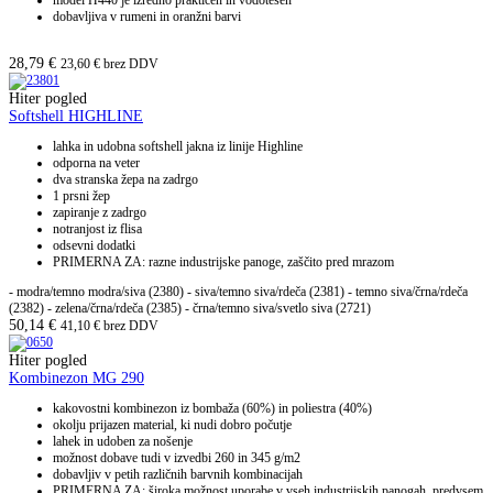
model H440 je izredno praktičen in vodotesen
dobavljiva v rumeni in oranžni barvi
28,79
€
23,60
€
brez DDV
Hiter pogled
Softshell HIGHLINE
lahka in udobna softshell jakna iz linije Highline
odporna na veter
dva stranska žepa na zadrgo
1 prsni žep
zapiranje z zadrgo
notranjost iz flisa
odsevni dodatki
PRIMERNA ZA: razne industrijske panoge, zaščito pred mrazom
- modra/temno modra/siva (2380) - siva/temno siva/rdeča (2381) - temno siva/črna/rdeča
(2382) - zelena/črna/rdeča (2385) - črna/temno siva/svetlo siva (2721)
50,14
€
41,10
€
brez DDV
Hiter pogled
Kombinezon MG 290
kakovostni kombinezon iz bombaža (60%) in poliestra (40%)
okolju prijazen material, ki nudi dobro počutje
lahek in udoben za nošenje
možnost dobave tudi v izvedbi 260 in 345 g/m2
dobavljiv v petih različnih barvnih kombinacijah
PRIMERNA ZA: široka možnost uporabe v vseh industrijskih panogah, predvsem