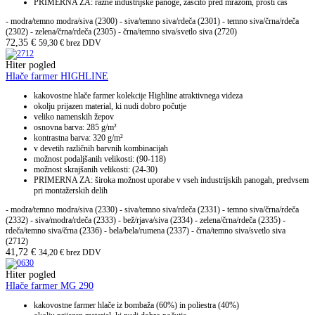
PRIMERNA ZA: razne industrijske panoge, zaščito pred mrazom, prosti čas
- modra/temno modra/siva (2300) - siva/temno siva/rdeča (2301) - temno siva/črna/rdeča
(2302) - zelena/črna/rdeča (2305) - črna/temno siva/svetlo siva (2720)
72,35
€
59,30
€
brez DDV
Hiter pogled
Hlače farmer HIGHLINE
kakovostne hlače farmer kolekcije Highline atraktivnega videza
okolju prijazen material, ki nudi dobro počutje
veliko namenskih žepov
osnovna barva: 285 g/m²
kontrastna barva: 320 g/m²
v devetih različnih barvnih kombinacijah
možnost podaljšanih velikosti: (90-118)
možnost skrajšanih velikosti: (24-30)
PRIMERNA ZA: široka možnost uporabe v vseh industrijskih panogah, predvsem
pri montažerskih delih
- modra/temno modra/siva (2330) - siva/temno siva/rdeča (2331) - temno siva/črna/rdeča
(2332) - siva/modra/rdeča (2333) - bež/rjava/siva (2334) - zelena/črna/rdeča (2335) -
rdeča/temno siva/črna (2336) - bela/bela/rumena (2337) - črna/temno siva/svetlo siva
(2712)
41,72
€
34,20
€
brez DDV
Hiter pogled
Hlače farmer MG 290
kakovostne farmer hlače iz bombaža (60%) in poliestra (40%)