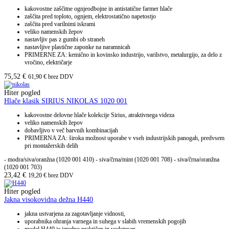
kakovostne zaščitne ognjeodbojne in antistatične farmer hlače
zaščita pred toploto, ognjem, elektrostatično napetostjo
zaščita pred varilnimi iskrami
veliko namenskih žepov
nastavljiv pas z gumbi ob straneh
nastavljive plastične zaponke na naramnicah
PRIMERNE ZA: kemično in kovinsko industrijo, varilstvo, metalurgijo, za delo z
vročino, električarje
75,52
€
61,90
€
brez DDV
Hiter pogled
Hlače klasik SIRIUS NIKOLAS 1020 001
kakovostne delovne hlače kolekcije Sirius, atraktivnega videza
veliko namenskih žepov
dobavljivo v več barvnih kombinacijah
PRIMERNA ZA: široka možnost uporabe v vseh industrijskih panogah, predvsem
pri montažerskih delih
- modra/siva/oranžna (1020 001 410) - siva/črna/mint (1020 001 708) - siva/črna/oranžna
(1020 001 703)
23,42
€
19,20
€
brez DDV
Hiter pogled
Jakna visokovidna dežna H440
jakna ustvarjena za zagotavljanje vidnosti,
uporabnika ohranja varnega in suhega v slabih vremenskih pogojih