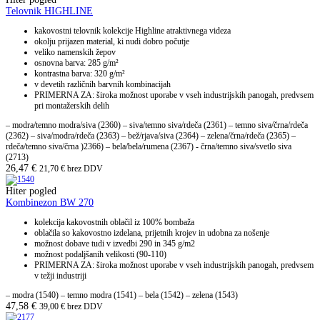
Telovnik HIGHLINE
kakovostni telovnik kolekcije Highline atraktivnega videza
okolju prijazen material, ki nudi dobro počutje
veliko namenskih žepov
osnovna barva: 285 g/m²
kontrastna barva: 320 g/m²
v devetih različnih barvnih kombinacijah
PRIMERNA ZA: široka možnost uporabe v vseh industrijskih panogah, predvsem
pri montažerskih delih
– modra/temno modra/siva (2360) – siva/temno siva/rdeča (2361) – temno siva/črna/rdeča
(2362) – siva/modra/rdeča (2363) – bež/rjava/siva (2364) – zelena/črna/rdeča (2365) –
rdeča/temno siva/črna )2366) – bela/bela/rumena (2367) - črna/temno siva/svetlo siva
(2713)
26,47
€
21,70
€
brez DDV
Hiter pogled
Kombinezon BW 270
kolekcija kakovostnih oblačil iz 100% bombaža
oblačila so kakovostno izdelana, prijetnih krojev in udobna za nošenje
možnost dobave tudi v izvedbi 290 in 345 g/m2
možnost podaljšanih velikosti (90-110)
PRIMERNA ZA: široka možnost uporabe v vseh industrijskih panogah, predvsem
v težji industriji
– modra (1540) – temno modra (1541) – bela (1542) – zelena (1543)
47,58
€
39,00
€
brez DDV