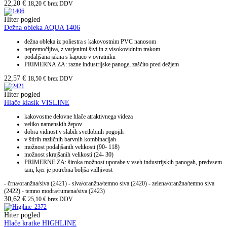
22,20
€
18,20
€
brez DDV
Hiter pogled
Dežna obleka AQUA 1406
dežna obleka iz poliestra s kakovostnim PVC nanosom
nepremočljiva, z varjenimi šivi in z visokovidnim trakom
podaljšana jakna s kapuco v ovratniku
PRIMERNA ZA: razne industrijske panoge, zaščito pred dežjem
22,57
€
18,50
€
brez DDV
Hiter pogled
Hlače klasik VISLINE
kakovostne delovne hlače atraktivnega videza
veliko namenskih žepov
dobra vidnost v slabih svetlobnih pogojih
v štirih različnih barvnih kombinacijah
možnost podaljšanih velikosti (90- 118)
možnost skrajšanih velikosti (24- 30)
PRIMERNE ZA: široka možnost uporabe v vseh industrijskih panogah, predvsem
tam, kjer je potrebna boljša vidljivost
- črna/oranžna/siva (2421) - siva/oranžna/temno siva (2420) - zelena/oranžna/temno siva
(2422) - temno modra/rumena/siva (2423)
30,62
€
25,10
€
brez DDV
Hiter pogled
Hlače kratke HIGHLINE