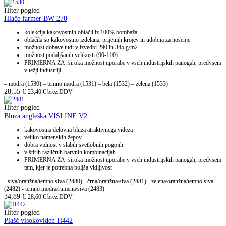
Hiter pogled
Hlače farmer BW 270
kolekcija kakovostnih oblačil iz 100% bombaža
oblačila so kakovostno izdelana, prijetnih krojev in udobna za nošenje
možnost dobave tudi v izvedbi 290 in 345 g/m2
možnost podaljšanih velikosti (90-110)
PRIMERNA ZA: široka možnost uporabe v vseh industrijskih panogah, predvsem
v težji industriji
– modra (1530) – temno modra (1531) – bela (1532) – zelena (1533)
28,55
€
23,40
€
brez DDV
Hiter pogled
Bluza angleška VISLINE V2
kakovostna delovna bluza atraktivnega videza
veliko namenskih žepov
dobra vidnost v slabih svetlobnih pogojih
v štirih različnih barvnih kombinacijah
PRIMERNA ZA: široka možnost uporabe v vseh industrijskih panogah, predvsem
tam, kjer je potrebna boljša vidljivost
- siva/oranžna/temno siva (2480) - črna/oranžna/siva (2481) - zelena/oranžna/temno siva
(2482) - temno modra/rumena/siva (2483)
34,89
€
28,60
€
brez DDV
Hiter pogled
Plašč visokoviden H442