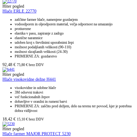
Hiter pogled
Hlače ERLE 22770
zaščitne farmer hlače, namenjene gozdarjem
vodoodporen in oljeodporen material, večja odpornost na umazanijo
protiurezne
elastika v pasu, zapiranje z zadrgo
elastične naramnice
udoben kroj s številnimi uporabnimi žepi
možnost podaljšanih velikosti (90-110)
možnost skrajšanih velikosti (24-30)
PRIMERNE ZA: gozdarstvo
92,48
€
75,80
€
brez DDV
Hiter pogled
Hlače visokovidne dežne H441
visokovidne in udobne hlače
3M odsevni trakovi
več funkcionalnih žepov
dobavljive v oranžni in rumeni barvi
PRIMERNE ZA: zaščito pred dežjem, delo na terenu ter povsod, kjer je potrebna
dobra vidljivost
18,42
€
15,10
€
brez DDV
Hiter pogled
Hlače farmer MAJOR PROTECT 5230