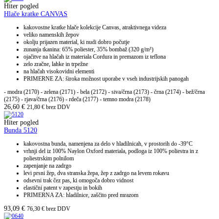
Hiter pogled
Hlače kratke CANVAS
kakovostne kratke hlače kolekcije Canvas, atraktivnega videza
veliko namenskih žepov
okolju prijazen material, ki nudi dobro počutje
zunanja tkanina: 65% poliester, 35% bombaž (320 g/m²)
ojačitve na hlačah iz materiala Cordura in premazom iz teflona
zelo zračne, lahke in trpežne
na hlačah visokovidni elementi
PRIMERNE ZA: široka možnost uporabe v vseh industrijskih panogah
- modra (2170) - zelena (2171) - bela (2172) - siva/črna (2173) - črna (2174) - bež/črna
(2175) - rjava/črna (2176) - rdeča (2177) - temno modra (2178)
26,60
€
21,80
€
brez DDV
Hiter pogled
Bunda 5120
kakovostna bunda, namenjena za delo v hladilnicah, v prostorih do -39°C
vrhnji del iz 100% Naylon Oxford materiala, podloga iz 100% poliestra in z
poliestrskim polnilom
zapenjanje na zadrgo
levi prsni žep, dva stranska žepa, žep z zadrgo na levem rokavu
odsevni trak čez pas, ki omogoča dobro vidnost
elastični patent v zapestju in bokih
PRIMERNA ZA: hladilnice, zaščito pred mrazom
93,09
€
76,30
€
brez DDV