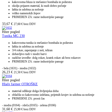
kakovostna bluza iz mešanice bombaža in poliestra
okolju prijazen material, ki nudi dobro počutje
lahka in udobna za nošenje
veliko namenskih žepov
PRIMEREN ZA: razne industrijske panoge
33,67
€
27,60
€
brez DDV
Hiter pogled
Tunika MG 230
kakovostna tunika iz mešanice bombaža in poliestra
lahka in udobna za nošenje
3/4 rokav, zapenjanje z neti, teliran
dobavljivo tudi v modri barvi
različne izvedbe: dolg rokav, kratek rokav ali brez rokavov
PRIMEREN ZA: razne industrijske panoge
- bela (1631) - modra (1632)
26,23
€
21,50
€
brez DDV
Hiter pogled
Hlače farmer OTROŠKE
material odlikuje dolga življenjska doba
oblačila so kakovostno izdelana, prijetnih krojev in udobna za nošenje
PRIMERNE ZA: prosti čas
- modra (0164) - rdeča (0165) - zelena (0166)
31,60
€
25,90
€
brez DDV