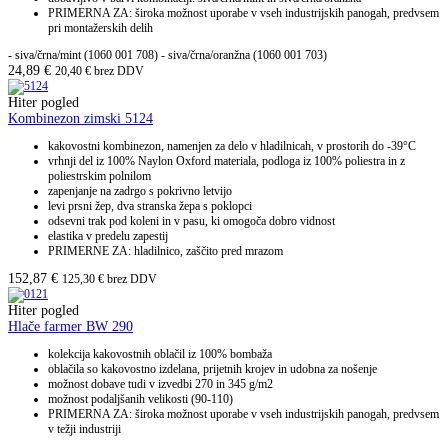
PRIMERNA ZA: široka možnost uporabe v vseh industrijskih panogah, predvsem
pri montažerskih delih
- siva/črna/mint (1060 001 708) - siva/črna/oranžna (1060 001 703)
24,89
€
20,40
€
brez DDV
Hiter pogled
Kombinezon zimski 5124
kakovostni kombinezon, namenjen za delo v hladilnicah, v prostorih do -39°C
vrhnji del iz 100% Naylon Oxford materiala, podloga iz 100% poliestra in z
poliestrskim polnilom
zapenjanje na zadrgo s pokrivno letvijo
levi prsni žep, dva stranska žepa s poklopci
odsevni trak pod koleni in v pasu, ki omogoča dobro vidnost
elastika v predelu zapestij
PRIMERNE ZA: hladilnico, zaščito pred mrazom
152,87
€
125,30
€
brez DDV
Hiter pogled
Hlače farmer BW 290
kolekcija kakovostnih oblačil iz 100% bombaža
oblačila so kakovostno izdelana, prijetnih krojev in udobna za nošenje
možnost dobave tudi v izvedbi 270 in 345 g/m2
možnost podaljšanih velikosti (90-110)
PRIMERNA ZA: široka možnost uporabe v vseh industrijskih panogah, predvsem
v težji industriji