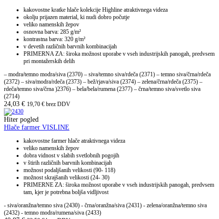
kakovostne kratke hlače kolekcije Highline atraktivnega videza
okolju prijazen material, ki nudi dobro počutje
veliko namenskih žepov
osnovna barva: 285 g/m²
kontrastna barva: 320 g/m²
v devetih različnih barvnih kombinacijah
PRIMERNA ZA: široka možnost uporabe v vseh industrijskih panogah, predvsem
pri montažerskih delih
– modra/temno modra/siva (2370) – siva/temno siva/rdeča (2371) – temno siva/črna/rdeča
(2372) – siva/modra/rdeča (2373) – bež/rjava/siva (2374) – zelena/črna/rdeča (2375) –
rdeča/temno siva/črna )2376) – bela/bela/rumena (2377) – črna/temno siva/svetlo siva
(2714)
24,03
€
19,70
€
brez DDV
Hiter pogled
Hlače farmer VISLINE
kakovostne farmer hlače atraktivnega videza
veliko namenskih žepov
dobra vidnost v slabih svetlobnih pogojih
v štirih različnih barvnih kombinacijah
možnost podaljšanih velikosti (90- 118)
možnost skrajšanih velikosti (24- 30)
PRIMERNE ZA: široka možnost uporabe v vseh industrijskih panogah, predvsem
tam, kjer je potrebna boljša vidljivost
- siva/oranžna/temno siva (2430) - črna/oranžna/siva (2431) - zelena/oranžna/temno siva
(2432) - temno modra/rumena/siva (2433)