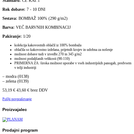
Standard:
CE KAT.1
Rok dobave:
7 - 10 DNI
Sestava:
BOMBAŽ 100% (290 g/m2)
Barva:
VEČ BARVNIH KOMBINACIJ
Pakiranje:
1/20
kolekcija kakovostnih oblačil iz 100% bombaža
oblačila so kakovostno izdelana, prijetnih krojev in udobna za nošenje
možnost dobave tudi v izvedbi 270 in 345 g/m2
možnost podaljšanih velikosti (90-110)
PRIMERNA ZA: široka možnost uporabe v vseh industrijskih panogah, predvsem
v težji industriji
– modra (0138)
– zelena (0139)
53,19
€
43,60
€
brez DDV
Pošlji povpraševanje
Proizvajalec
Prodajni program