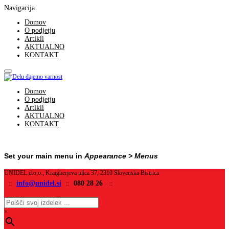
Navigacija
Domov
O podjetju
Artikli
AKTUALNO
KONTAKT
Domov
O podjetju
Artikli
AKTUALNO
KONTAKT
Set your main menu in
Appearance > Menus
UNIDEL d.o.o., Kraigherjeva ulica 37, 2310 Slovenska Bistrica
info@unidel.si
080 28 26
::
::
::
×