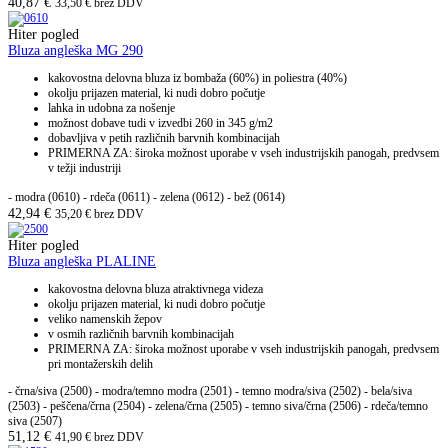
40,87
€
33,50
€
brez DDV
Hiter pogled
Bluza angleška MG 290
kakovostna delovna bluza iz bombaža (60%) in poliestra (40%)
okolju prijazen material, ki nudi dobro počutje
lahka in udobna za nošenje
možnost dobave tudi v izvedbi 260 in 345 g/m2
dobavljiva v petih različnih barvnih kombinacijah
PRIMERNA ZA: široka možnost uporabe v vseh industrijskih panogah, predvsem
v težji industriji
- modra (0610)
- rdeča (0611)
- zelena (0612)
- bež (0614)
42,94
€
35,20
€
brez DDV
Hiter pogled
Bluza angleška PLALINE
kakovostna delovna bluza atraktivnega videza
okolju prijazen material, ki nudi dobro počutje
veliko namenskih žepov
v osmih različnih barvnih kombinacijah
PRIMERNA ZA: široka možnost uporabe v vseh industrijskih panogah, predvsem
pri montažerskih delih
- črna/siva (2500) - modra/temno modra (2501) - temno modra/siva (2502) - bela/siva
(2503) - peščena/črna (2504) - zelena/črna (2505) - temno siva/črna (2506) - rdeča/temno
siva (2507)
51,12
€
41,90
€
brez DDV