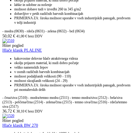
okolju prijazen material, ki nudi dobro počutje
lahke in udobne za nošenje
možnost dobave tudi v izvedbi 260 in 345 g/m2
dobavljive v petih različnih barvnih kombinacijah
PRIMERNA ZA: široka možnost uporabe v vseh industrijskih panogah, predvsem
v težji industriji
- modra (0630)
- rdeča (0631)
- zelena (0632)
- bež (0634)
50,02
€
41,00
€
brez DDV
Hiter pogled
Hlače klasik PLALINE
kakovostne delovne hlače atraktivnega videza
okolju prijazen material, ki nudi dobro počutje
veliko namenskih žepov
v osmih različnih barvnih kombinacijah
možnost podaljšanih velikosti (90 - 110)
možnost skrajšanih velikosti (24 - 29)
PRIMERNA ZA: široka možnost uporabe v vseh industrijskih panogah, predvsem
pri montažerskih delih
- črna/siva (2510) - modra/temno modra (2511) - temno modra/siva (2512) - bela/siva
(2513) - peščena/črna (2514) - zelena/črna (2515) - temno siva/črna (2516) - rdeča/temno
siva (2517)
36,72
€
30,10
€
brez DDV
Hiter pogled
Hlače klasik BW 270