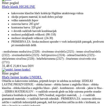
Hiter pogled
Hlače klasik HIGHLINE
kakovostne klasične hlače kolekcije Highline atraktivnega videza
okolju prijazen material, ki nudi dobro počutje
veliko namenskih žepov
osnovna barva: 285 g/m²
kontrastna barva: 320 g/m²
v devetih različnih barvnih kombinacijah
možnost podaljšanih velikosti: (90-118)
možnost skrajšanih velikosti: (24-30)
PRIMERNA ZA: široka možnost uporabe v vseh industrijskih panogah, predvsem
pri montažerskih delih
- modra/temno modra/siva (2320) - siva/temno siva/rdeča (2321) - temno siva/črna/rdeča
(2322) - siva/modra/rdeča (2323) - bež/rjava/siva (2324) - zelena/črna/rdeča (2325) -
rdeča/temno siva/črna (2326) - bela/bela/rumena (2327) - črna/temno siva/svetlo siva
(2711)
31,48
€
25,80
€
brez DDV
Hiter pogled
Hlače farmer kratke UNIDEL
Oblačila so kakovostno izdelana, prijetnih krojev in udobna za nošenje. IZDELKI
LASTNE PROIZVODNJE: - obleka farmer - obleka farmer z angleško bluzo - obleka
klasična - obleka klasična z angleško bluzo - plašč - kombinezon - telovnik - jakne iz flisa -
... IZBIRA MATERIALOV: - v različnih sestavah glede na želje oziroma potrebe stranke
(mešanica bombaža in poliestra, 100% bombaž, negorljivi materiali, ...) - v različnih
gramaturah materiala - v različnih barvnih odtenkih - PRIMERNA ZA: osnovno delovno
zaščito v različnih industrijskih panogah, tudi kot posebna zaščita za delo s kislinami, za
delo v livarski in varilski industriji