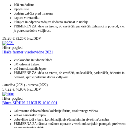
100 cm dolžine
lepljeni šivi
dodatna zaščita pred mrazom
kapuca v ovratniku
luknjice in odprtina zadaj za dodatno zračnost in udobje
PRIMEREN ZA: delo na terenu, ob cestiščih, parkiriščih, železnici in povsod, kjer
je potrebna dobra vidljivost
39,28
€
32,20
€
brez DDV
Hiter pogled
Hlače farmer visokovidne 2021
visokovidne in udobne hlače
3M odsevni trakovi
več funkcionalnih žepov
PRIMERNE ZA: delo na terenu, ob cestiščih, na letališčih, parkiriščih, železnici in
povsod, kjer je potrebna dobra vidljivost
- oranžna (2021) - rumena (2022)
57,22
€
46,90
€
brez DDV
Hiter pogled
Bluza SIRIUS LUCIUS 1010 001
kakovostna delovna bluza kolekcije Sirius, atraktivnega videza
veliko namenskih žepov
dobavljivo tudi v barvi kombinaciji: siva/črna/mint in siva/črna/oranžna
PRIMERNA ZA: široka možnost uporabe v vseh industrijskih panogah, predvsem