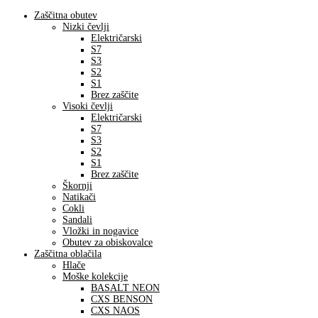
Zaščitna obutev
Nizki čevlji
Električarski
S7
S3
S2
S1
Brez zaščite
Visoki čevlji
Električarski
S7
S3
S2
S1
Brez zaščite
Škornji
Natikači
Cokli
Sandali
Vložki in nogavice
Obutev za obiskovalce
Zaščitna oblačila
Hlače
Moške kolekcije
BASALT NEON
CXS BENSON
CXS NAOS