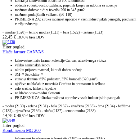
kolekcija kakovostnih oblačil iz 100% bombaža
oblačila so kakovostno izdelana, prijetnih krojev in udobna za nošenje
možnost dobave tudi v izvedbi 290 in 345 g/m2
možnost podaljšanih velikosti (90-110)
PRIMERNA ZA: široka možnost uporabe v vseh industrijskih panogah, predvsem
v težji industriji
– modra (1520) – temno modra (1521) – bela (1522) – zelena (1523)
22,45
€
18,40
€
brez DDV
Hiter pogled
Hlače farmer CANVAS
kakovostne hlače farmer kolekcije Canvas, atraktivnega videza
veliko namenskih žepov
okolju prijazen material, ki nudi dobro počutje
3M™ Scotchlite™
zunanja tkanina: 65% poliester, 35% bombaž (320 g/m²)
ojačitve na hlačah iz materiala Cordura in premazom iz teflona
zelo zračne, lahke in trpežne
na hlačah visokovidni elementi
PRIMERNE ZA: široka možnost uporabe v vseh industrijskih panogah
- modra (2130) - zelena (2131) - bela (2132) - siva/črna (2133) - črna (2134) - bež/črna
(2135) - rjava/črna (2136) - rdeča (2137) - temno modra (2138)
49,78
€
40,80
€
brez DDV
Hiter pogled
Kombinezon MG 260