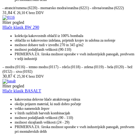
- atrancit/rumena (6220) - mornarsko modra/oranžna (6221) - olivna/oranžna (6222)
31,84
€
26,10
€
brez DDV
Hiter pogled
Hlače klasik BW 290
kolekcija kakovostnih oblačil iz 100% bombaža
oblačila so kakovostno izdelana, prijetnih krojev in udobna za nošenje
možnost dobave tudi v izvedbi 270 in 345 g/m2
možnost podaljšanih velikosti (90-110)
PRIMERNA ZA: široka možnost uporabe v vseh industrijskih panogah, predvsem
v težji industriji
– modra (0116) – temno modra (0117) – rdeča (0118) – zelena (0119) – bela (0120) – bež
(0152) – siva (0192)
30,87
€
25,30
€
brez DDV
Hiter pogled
Hlače klasik BASALT
kakovostna delovne hlače atraktivnega videza
okolju prijazen material, ki nudi dobro počutje
veliko namenskih žepov
v štirih različnih barvnih kombinacijah
možnost podaljšanih velikosti (90 - 110)
možnost skrajšanih velikosti (24 - 29)
PRIMERNA ZA: široka možnost uporabe v vseh industrijskih panogah, predvsem
pri montažerskih delih