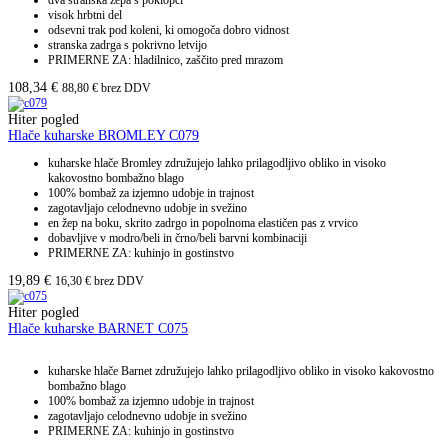
dva stranska žepa s poklopci
visok hrbtni del
odsevni trak pod koleni, ki omogoča dobro vidnost
stranska zadrga s pokrivno letvijo
PRIMERNE ZA: hladilnico, zaščito pred mrazom
108,34
€
88,80
€
brez DDV
Hiter pogled
Hlače kuharske BROMLEY C079
kuharske hlače Bromley združujejo lahko prilagodljivo obliko in visoko
kakovostno bombažno blago
100% bombaž za izjemno udobje in trajnost
zagotavljajo celodnevno udobje in svežino
en žep na boku, skrito zadrgo in popolnoma elastičen pas z vrvico
dobavljive v modro/beli in črno/beli barvni kombinaciji
PRIMERNE ZA: kuhinjo in gostinstvo
19,89
€
16,30
€
brez DDV
Hiter pogled
Hlače kuharske BARNET C075
kuharske hlače Barnet združujejo lahko prilagodljivo obliko in visoko kakovostno
bombažno blago
100% bombaž za izjemno udobje in trajnost
zagotavljajo celodnevno udobje in svežino
PRIMERNE ZA: kuhinjo in gostinstvo