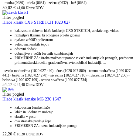
- modra (0630)
- rdeča (0631)
- zelena (0632)
- bež (0634)
50,02
€
41,00
€
brez DDV
Hiter pogled
Hlače klasik CXS STRETCH 1020 027
kakovostne delovne hlače kolekcije CXS STRETCH, atraktivnega videza
raztegljiva tkanina, ki omogoča prosto gibanje
ojačana z 600D poliestrom
veliko namenskih žepov
odsevni dodatki
dobavljivo v večih barvnih kombinacijah
PRIMERNE ZA: široka možnost uporabe v vseh industrijskih panogah, predvsem
pri montažerskih delih, gradbeništvu, avtomobilski industriji, …
- svetlo modra/črna (1020 027 440) - črns (1020 027 800) - temno modra/črna (1020 027
441) - bež/črna (1020 027 270) - siva/črna (1020 027 710) - rdeča/črna (1020 027 260) -
bela/siva (1020 027 109) - temno siva/črna (1020 027 734)
54,17
€
44,40
€
brez DDV
Hiter pogled
Hlače klasik ženske MG 230 1647
kakovosten ženske hlače
lahke in udobne za nošenje
elastika v pasu
dva stranska prednja žepa
PRIMEREN ZA: razne industrijske panoge
22,20
€
18,20
€
brez DDV