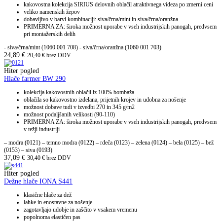
kakovostna kolekcija SIRIUS delovnih oblačil atraktivnega videza po zmerni ceni
veliko namenskih žepov
dobavljivo v barvi kombinaciji: siva/črna/mint in siva/črna/oranžna
PRIMERNA ZA: široka možnost uporabe v vseh industrijskih panogah, predvsem
pri montažerskih delih
- siva/črna/mint (1060 001 708) - siva/črna/oranžna (1060 001 703)
24,89
€
20,40
€
brez DDV
Hiter pogled
Hlače farmer BW 290
kolekcija kakovostnih oblačil iz 100% bombaža
oblačila so kakovostno izdelana, prijetnih krojev in udobna za nošenje
možnost dobave tudi v izvedbi 270 in 345 g/m2
možnost podaljšanih velikosti (90-110)
PRIMERNA ZA: široka možnost uporabe v vseh industrijskih panogah, predvsem
v težji industriji
– modra (0121) – temno modra (0122) – rdeča (0123) – zelena (0124) – bela (0125) – bež
(0153) – siva (0193)
37,09
€
30,40
€
brez DDV
Hiter pogled
Dežne hlače IONA S441
klasične hlače za dež
lahke in enostavne za nošenje
zagotavljajo udobje in zaščito v vsakem vremenu
popolnoma elastičen pas