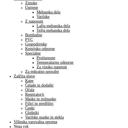
Zimske
Usnjene
Mehanska dela
Varilske
Z nanosom
Lažja mehanska dela
Težja mehanska dela
Bombažne
PVC
Gospodinjske
Kemijsko odporne
Specialne
Protiurezne
Temperaturno odporne
Za visoko napetost
Za enkratno uporabo
Zaščita glave
Kape
Čelade in dodatki
Očala
Respiratorji
Maske in polmaske
Filtri in predfiltri
Čepki
Glušniki
Varilske maske in stekla
Višinska varovalna oprema
Nega rok