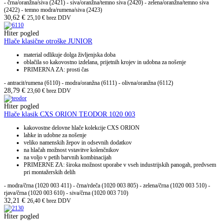
- črna/oranžna/siva (2421) - siva/oranžna/temno siva (2420) - zelena/oranžna/temno siva
(2422) - temno modra/rumena/siva (2423)
30,62
€
25,10
€
brez DDV
Hiter pogled
Hlače klasične otroške JUNIOR
material odlikuje dolga življenjska doba
oblačila so kakovostno izdelana, prijetnih krojev in udobna za nošenje
PRIMERNA ZA: prosti čas
- antracit/rumena (6110) - modra/oranžna (6111) - olivna/oranžna (6112)
28,79
€
23,60
€
brez DDV
Hiter pogled
Hlače klasik CXS ORION TEODOR 1020 003
kakovostne delovne hlače kolekcije CXS ORION
lahke in udobne za nošenje
veliko namenskih žepov in odsevnih dodatkov
na hlačah možnost vstavitve kolenčnikov
na voljo v petih barvnih kombinacijah
PRIMERNE ZA: široka možnost uporabe v vseh industrijskih panogah, predvsem
pri montažerskih delih
- modra/črna (1020 003 411) - črna/rdeča (1020 003 805) - zelena/črna (1020 003 510) -
rjava/črna (1020 003 610) - siva/črna (1020 003 710)
32,21
€
26,40
€
brez DDV
Hiter pogled