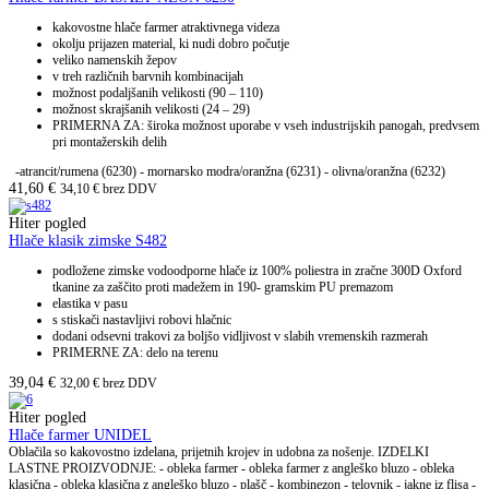
kakovostne hlače farmer atraktivnega videza
okolju prijazen material, ki nudi dobro počutje
veliko namenskih žepov
v treh različnih barvnih kombinacijah
možnost podaljšanih velikosti (90 – 110)
možnost skrajšanih velikosti (24 – 29)
PRIMERNA ZA: široka možnost uporabe v vseh industrijskih panogah, predvsem
pri montažerskih delih
-atrancit/rumena (6230) - mornarsko modra/oranžna (6231) - olivna/oranžna (6232)
41,60
€
34,10
€
brez DDV
Hiter pogled
Hlače klasik zimske S482
podložene zimske vodoodporne hlače iz 100% poliestra in zračne 300D Oxford
tkanine za zaščito proti madežem in 190- gramskim PU premazom
elastika v pasu
s stiskači nastavljivi robovi hlačnic
dodani odsevni trakovi za boljšo vidljivost v slabih vremenskih razmerah
PRIMERNE ZA: delo na terenu
39,04
€
32,00
€
brez DDV
Hiter pogled
Hlače farmer UNIDEL
Oblačila so kakovostno izdelana, prijetnih krojev in udobna za nošenje. IZDELKI
LASTNE PROIZVODNJE: - obleka farmer - obleka farmer z angleško bluzo - obleka
klasična - obleka klasična z angleško bluzo - plašč - kombinezon - telovnik - jakne iz flisa -