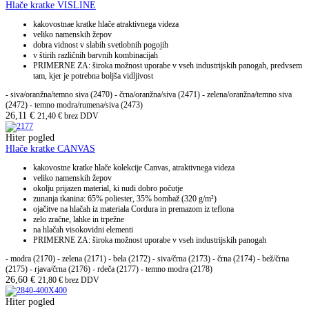
Hlače kratke VISLINE
kakovostnae kratke hlače atraktivnega videza
veliko namenskih žepov
dobra vidnost v slabih svetlobnih pogojih
v štirih različnih barvnih kombinacijah
PRIMERNE ZA: široka možnost uporabe v vseh industrijskih panogah, predvsem
tam, kjer je potrebna boljša vidljivost
- siva/oranžna/temno siva (2470) - črna/oranžna/siva (2471) - zelena/oranžna/temno siva
(2472) - temno modra/rumena/siva (2473)
26,11
€
21,40
€
brez DDV
Hiter pogled
Hlače kratke CANVAS
kakovostne kratke hlače kolekcije Canvas, atraktivnega videza
veliko namenskih žepov
okolju prijazen material, ki nudi dobro počutje
zunanja tkanina: 65% poliester, 35% bombaž (320 g/m²)
ojačitve na hlačah iz materiala Cordura in premazom iz teflona
zelo zračne, lahke in trpežne
na hlačah visokovidni elementi
PRIMERNE ZA: široka možnost uporabe v vseh industrijskih panogah
- modra (2170) - zelena (2171) - bela (2172) - siva/črna (2173) - črna (2174) - bež/črna
(2175) - rjava/črna (2176) - rdeča (2177) - temno modra (2178)
26,60
€
21,80
€
brez DDV
Hiter pogled