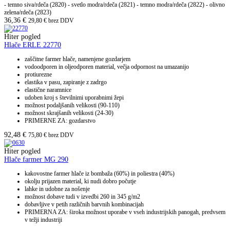
- temno siva/rdeča (2820) - svetlo modra/rdeča (2821) - temno modra/rdeča (2822) - olivno
zelena/rdeča (2823)
36,36
€
29,80
€
brez DDV
Hiter pogled
Hlače ERLE 22770
zaščitne farmer hlače, namenjene gozdarjem
vodoodporen in oljeodporen material, večja odpornost na umazanijo
protiurezne
elastika v pasu, zapiranje z zadrgo
elastične naramnice
udoben kroj s številnimi uporabnimi žepi
možnost podaljšanih velikosti (90-110)
možnost skrajšanih velikosti (24-30)
PRIMERNE ZA: gozdarstvo
92,48
€
75,80
€
brez DDV
Hiter pogled
Hlače farmer MG 290
kakovostne farmer hlače iz bombaža (60%) in poliestra (40%)
okolju prijazen material, ki nudi dobro počutje
lahke in udobne za nošenje
možnost dobave tudi v izvedbi 260 in 345 g/m2
dobavljive v petih različnih barvnih kombinacijah
PRIMERNA ZA: široka možnost uporabe v vseh industrijskih panogah, predvsem
v težji industriji