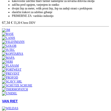
kakovostne zaščitne hlače farmer namenjene za nevarna delovna okolja
zaščita pred ognjem, varjenjem in statiko
dvojni žep za meter, velik prsni žep, žep na zadnji strani s preklopom
elastični trakovi za udobno gibanje
PRIMERNE ZA: varilsko industijo
67,34
€
55,20
€
brez DDV
VAN RIET