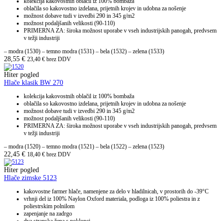
kolekcija kakovostnih oblačil iz 100% bombaža
oblačila so kakovostno izdelana, prijetnih krojev in udobna za nošenje
možnost dobave tudi v izvedbi 290 in 345 g/m2
možnost podaljšanih velikosti (90-110)
PRIMERNA ZA: široka možnost uporabe v vseh industrijskih panogah, predvsem
v težji industriji
– modra (1530) – temno modra (1531) – bela (1532) – zelena (1533)
28,55
€
23,40
€
brez DDV
Hiter pogled
Hlače klasik BW 270
kolekcija kakovostnih oblačil iz 100% bombaža
oblačila so kakovostno izdelana, prijetnih krojev in udobna za nošenje
možnost dobave tudi v izvedbi 290 in 345 g/m2
možnost podaljšanih velikosti (90-110)
PRIMERNA ZA: široka možnost uporabe v vseh industrijskih panogah, predvsem
v težji industriji
– modra (1520) – temno modra (1521) – bela (1522) – zelena (1523)
22,45
€
18,40
€
brez DDV
Hiter pogled
Hlače zimske 5123
kakovostne farmer hlače, namenjene za delo v hladilnicah, v prostorih do -39°C
vrhnji del iz 100% Naylon Oxford materiala, podloga iz 100% poliestra in z
poliestrskim polnilom
zapenjanje na zadrgo