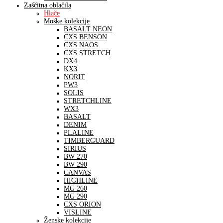
Zaščitna oblačila
Hlače
Moške kolekcije
BASALT NEON
CXS BENSON
CXS NAOS
CXS STRETCH
DX4
KX3
NORIT
PW3
SOLIS
STRETCHLINE
WX3
BASALT
DENIM
PLALINE
TIMBERGUARD
SIRIUS
BW 270
BW 290
CANVAS
HIGHLINE
MG 260
MG 290
CXS ORION
VISLINE
Ženske kolekcije