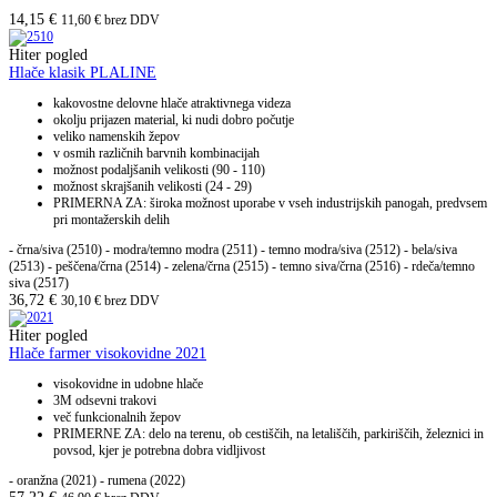
14,15
€
11,60
€
brez DDV
Hiter pogled
Hlače klasik PLALINE
kakovostne delovne hlače atraktivnega videza
okolju prijazen material, ki nudi dobro počutje
veliko namenskih žepov
v osmih različnih barvnih kombinacijah
možnost podaljšanih velikosti (90 - 110)
možnost skrajšanih velikosti (24 - 29)
PRIMERNA ZA: široka možnost uporabe v vseh industrijskih panogah, predvsem
pri montažerskih delih
- črna/siva (2510) - modra/temno modra (2511) - temno modra/siva (2512) - bela/siva
(2513) - peščena/črna (2514) - zelena/črna (2515) - temno siva/črna (2516) - rdeča/temno
siva (2517)
36,72
€
30,10
€
brez DDV
Hiter pogled
Hlače farmer visokovidne 2021
visokovidne in udobne hlače
3M odsevni trakovi
več funkcionalnih žepov
PRIMERNE ZA: delo na terenu, ob cestiščih, na letališčih, parkiriščih, železnici in
povsod, kjer je potrebna dobra vidljivost
- oranžna (2021) - rumena (2022)