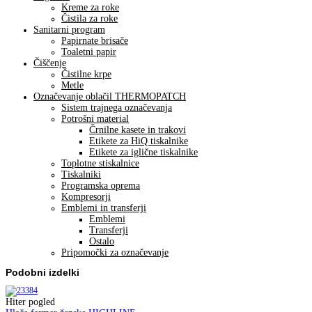
Kreme za roke
Čistila za roke
Sanitarni program
Papirnate brisače
Toaletni papir
Čiščenje
Čistilne krpe
Metle
Označevanje oblačil THERMOPATCH
Sistem trajnega označevanja
Potrošni material
Črnilne kasete in trakovi
Etikete za HiQ tiskalnike
Etikete za iglične tiskalnike
Toplotne stiskalnice
Tiskalniki
Programska oprema
Kompresorji
Emblemi in transferji
Emblemi
Transferji
Ostalo
Pripomočki za označevanje
Podobni izdelki
Hiter pogled