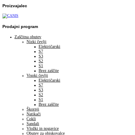
Proizvajalec
Prodajni program
Zaščitna obutev
Nizki čevlji
Električarski
S7
S3
S2
S1
Brez zaščite
Visoki čevlji
Električarski
S7
S3
S2
S1
Brez zaščite
Škornji
Natikači
Cokli
Sandali
Vložki in nogavice
Obutev za obiskovalce