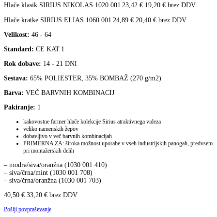
Hlače klasik SIRIUS NIKOLAS 1020 001
23,42
€
19,20
€
brez DDV
Hlače kratke SIRIUS ELIAS 1060 001
24,89
€
20,40
€
brez DDV
Velikost:
46 - 64
Standard:
CE KAT.1
Rok dobave:
14 - 21 DNI
Sestava:
65% POLIESTER, 35% BOMBAŽ (270 g/m2)
Barva:
VEČ BARVNIH KOMBINACIJ
Pakiranje:
1
kakovostne farmer hlače kolekcije Sirius atraktivnega videza
veliko namenskih žepov
dobavljivo v več barvnih kombinacijah
PRIMERNA ZA: široka možnost uporabe v vseh industrijskih panogah, predvsem
pri montažerskih delih
– modra/siva/oranžna (1030 001 410)
– siva/črna/mint (1030 001 708)
– siva/črna/oranžna (1030 001 703)
40,50
€
33,20
€
brez DDV
Pošlji povpraševanje