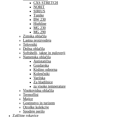
CXS STRETCH
NORIT
SIRIUS
Tunike
BW 230
Highline
MG 230
MG 290
Zimska oblačila
Lastna proizvodnja
Telovniki
Dežna oblačila
Softshelli, jakne in puloverji
Namenska oblačila
Antistatična
Gozdarska
Kislino odporna
Kolenčniki
Varilska
Za hladilnice
za visoke temperature
Visokovidna oblačila
Termoflisi
Majice
Gostinstvo in turizem
Otroške kolekcije
Spodnje perilo
Zaščitne rokavice