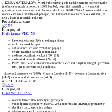
... IZBIRA MATERIALOV: - v različnih sestavah glede na želje oziroma potrebe stranke
(mešanica bombaža in poliestra, 100% bombaž, negorljivi materiali, ...) - v različnih
gramaturah materiala - v različnih barvnih odtenkih - PRIMERNA ZA: osnovno delovno
zaščito v različnih industrijskih panogah, tudi kot posebna zaščita za delo s kislinami, za
delo v livarski in varilski industriji
Povprašajte za ceno
Hiter pogled
Hlače farmer VISLINE
kakovostne farmer hlače atraktivnega videza
veliko namenskih žepov
dobra vidnost v slabih svetlobnih pogojih
v štirih različnih barvnih kombinacijah
možnost podaljšanih velikosti (90- 118)
možnost skrajšanih velikosti (24- 30)
PRIMERNE ZA: široka možnost uporabe v vseh industrijskih panogah, predvsem
tam, kjer je potrebna boljša vidljivost
- siva/oranžna/temno siva (2430) - črna/oranžna/siva (2431) - zelena/oranžna/temno siva
(2432) - temno modra/rumena/siva (2433)
40,87
€
33,50
€
brez DDV
Hiter pogled
Hlače WEIDE 22775
zaščitne farmer hlače namenjene gozdarjem
vodoodporen, oljeodporen material, večja odpornost na umazanijo, protiurezne
elastika v pasu, zapiranje z zadrgo
udoben kroj z veliko uporabnimi žepi