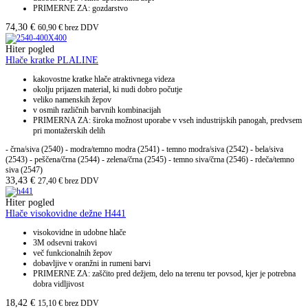
PRIMERNE ZA: gozdarstvo
74,30
€
60,90
€
brez DDV
Hiter pogled
Hlače kratke PLALINE
kakovostne kratke hlače atraktivnega videza
okolju prijazen material, ki nudi dobro počutje
veliko namenskih žepov
v osmih različnih barvnih kombinacijah
PRIMERNA ZA: široka možnost uporabe v vseh industrijskih panogah, predvsem
pri montažerskih delih
- črna/siva (2540) - modra/temno modra (2541) - temno modra/siva (2542) - bela/siva
(2543) - peščena/črna (2544) - zelena/črna (2545) - temno siva/črna (2546) - rdeča/temno
siva (2547)
33,43
€
27,40
€
brez DDV
Hiter pogled
Hlače visokovidne dežne H441
visokovidne in udobne hlače
3M odsevni trakovi
več funkcionalnih žepov
dobavljive v oranžni in rumeni barvi
PRIMERNE ZA: zaščito pred dežjem, delo na terenu ter povsod, kjer je potrebna
dobra vidljivost
18,42
€
15,10
€
brez DDV