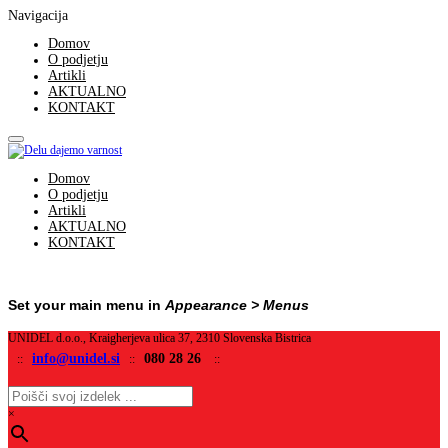
Navigacija
Domov
O podjetju
Artikli
AKTUALNO
KONTAKT
Domov
O podjetju
Artikli
AKTUALNO
KONTAKT
Set your main menu in
Appearance > Menus
UNIDEL d.o.o., Kraigherjeva ulica 37, 2310 Slovenska Bistrica
info@unidel.si
080 28 26
::
::
::
×