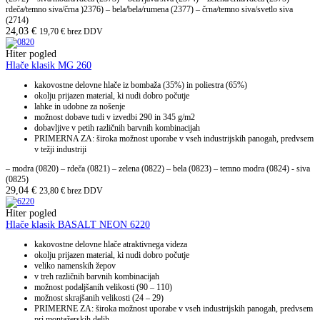
rdeča/temno siva/črna )2376) – bela/bela/rumena (2377) – črna/temno siva/svetlo siva
(2714)
24,03
€
19,70
€
brez DDV
Hiter pogled
Hlače klasik MG 260
kakovostne delovne hlače iz bombaža (35%) in poliestra (65%)
okolju prijazen material, ki nudi dobro počutje
lahke in udobne za nošenje
možnost dobave tudi v izvedbi 290 in 345 g/m2
dobavljive v petih različnih barvnih kombinacijah
PRIMERNA ZA: široka možnost uporabe v vseh industrijskih panogah, predvsem
v težji industriji
– modra (0820) – rdeča (0821) – zelena (0822) – bela (0823) – temno modra (0824) - siva
(0825)
29,04
€
23,80
€
brez DDV
Hiter pogled
Hlače klasik BASALT NEON 6220
kakovostne delovne hlače atraktivnega videza
okolju prijazen material, ki nudi dobro počutje
veliko namenskih žepov
v treh različnih barvnih kombinacijah
možnost podaljšanih velikosti (90 – 110)
možnost skrajšanih velikosti (24 – 29)
PRIMERNE ZA: široka možnost uporabe v vseh industrijskih panogah, predvsem
pri montažerskih delih