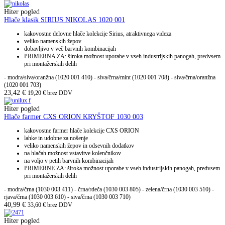
Hiter pogled
Hlače klasik SIRIUS NIKOLAS 1020 001
kakovostne delovne hlače kolekcije Sirius, atraktivnega videza
veliko namenskih žepov
dobavljivo v več barvnih kombinacijah
PRIMERNA ZA: široka možnost uporabe v vseh industrijskih panogah, predvsem
pri montažerskih delih
- modra/siva/oranžna (1020 001 410) - siva/črna/mint (1020 001 708) - siva/črna/oranžna
(1020 001 703)
23,42
€
19,20
€
brez DDV
Hiter pogled
Hlače farmer CXS ORION KRYŠTOF 1030 003
kakovostne farmer hlače kolekcije CXS ORION
lahke in udobne za nošenje
veliko namenskih žepov in odsevnih dodatkov
na hlačah možnost vstavitve kolenčnikov
na voljo v petih barvnih kombinacijah
PRIMERNE ZA: široka možnost uporabe v vseh industrijskih panogah, predvsem
pri montažerskih delih
- modra/črna (1030 003 411) - črna/rdeča (1030 003 805) - zelena/črna (1030 003 510) -
rjava/črna (1030 003 610) - siva/črna (1030 003 710)
40,99
€
33,60
€
brez DDV
Hiter pogled