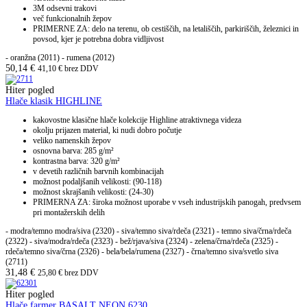
3M odsevni trakovi
več funkcionalnih žepov
PRIMERNE ZA: delo na terenu, ob cestiščih, na letališčih, parkiriščih, železnici in
povsod, kjer je potrebna dobra vidljivost
- oranžna (2011) - rumena (2012)
50,14
€
41,10
€
brez DDV
Hiter pogled
Hlače klasik HIGHLINE
kakovostne klasične hlače kolekcije Highline atraktivnega videza
okolju prijazen material, ki nudi dobro počutje
veliko namenskih žepov
osnovna barva: 285 g/m²
kontrastna barva: 320 g/m²
v devetih različnih barvnih kombinacijah
možnost podaljšanih velikosti: (90-118)
možnost skrajšanih velikosti: (24-30)
PRIMERNA ZA: široka možnost uporabe v vseh industrijskih panogah, predvsem
pri montažerskih delih
- modra/temno modra/siva (2320) - siva/temno siva/rdeča (2321) - temno siva/črna/rdeča
(2322) - siva/modra/rdeča (2323) - bež/rjava/siva (2324) - zelena/črna/rdeča (2325) -
rdeča/temno siva/črna (2326) - bela/bela/rumena (2327) - črna/temno siva/svetlo siva
(2711)
31,48
€
25,80
€
brez DDV
Hiter pogled
Hlače farmer BASALT NEON 6230