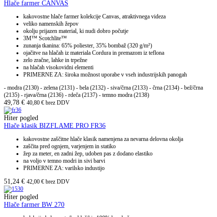
Hlače farmer CANVAS
kakovostne hlače farmer kolekcije Canvas, atraktivnega videza
veliko namenskih žepov
okolju prijazen material, ki nudi dobro počutje
3M™ Scotchlite™
zunanja tkanina: 65% poliester, 35% bombaž (320 g/m²)
ojačitve na hlačah iz materiala Cordura in premazom iz teflona
zelo zračne, lahke in trpežne
na hlačah visokovidni elementi
PRIMERNE ZA: široka možnost uporabe v vseh industrijskih panogah
- modra (2130) - zelena (2131) - bela (2132) - siva/črna (2133) - črna (2134) - bež/črna
(2135) - rjava/črna (2136) - rdeča (2137) - temno modra (2138)
49,78
€
40,80
€
brez DDV
Hiter pogled
Hlače klasik BIZFLAME PRO FR36
kakovostne zaščitne hlače klasik namenjena za nevarna delovna okolja
zaščita pred ognjem, varjenjem in statiko
žep za meter, en zadni žep, udoben pas z dodano elastiko
na voljo v temno modri in sivi barvi
PRIMERNE ZA: varilsko industijo
51,24
€
42,00
€
brez DDV
Hiter pogled
Hlače farmer BW 270