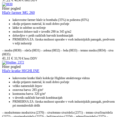
57,22
€
46,90
€
brez DDV
Hiter pogled
Hlače farmer MG 260
kakovostne farmer hlače iz bombaža (35%) in poliestra (65%)
okolju prijazen material, ki nudi dobro počutje
lahke in udobne za nošenje
možnost dobave tudi v izvedbi 290 in 345 g/m2
dobavljive v petih različnih barvnih kombinacijah
PRIMERNA ZA: široka možnost uporabe v vseh industrijskih panogah, predvsem
v težji industriji
– modra (0830) – rdeča (0831) – zelena (0832) – bela (0833) – temno modra (0834) - siva
(0835)
41,11
€
33,70
€
brez DDV
Hiter pogled
Hlače kratke HIGHLINE
kakovostne kratke hlače kolekcije Highline atraktivnega videza
okolju prijazen material, ki nudi dobro počutje
veliko namenskih žepov
osnovna barva: 285 g/m²
kontrastna barva: 320 g/m²
v devetih različnih barvnih kombinacijah
PRIMERNA ZA: široka možnost uporabe v vseh industrijskih panogah, predvsem
pri montažerskih delih
– modra/temno modra/siva (2370) – siva/temno siva/rdeča (2371) – temno siva/črna/rdeča
(2372) – siva/modra/rdeča (2373) – bež/rjava/siva (2374) – zelena/črna/rdeča (2375) –