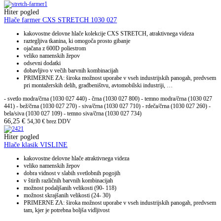
Hiter pogled
Hlače farmer CXS STRETCH 1030 027
kakovostne delovne hlače kolekcije CXS STRETCH, atraktivnega videza
raztegljiva tkanina, ki omogoča prosto gibanje
ojačana z 600D poliestrom
veliko namenskih žepov
odsevni dodatki
dobavljivo v večih barvnih kombinacijah
PRIMERNE ZA: široka možnost uporabe v vseh industrijskih panogah, predvsem
pri montažerskih delih, gradbeništvu, avtomobilski industriji, …
- svetlo modra/črna (1030 027 440) - črna (1030 027 800) - temno modra/črna (1030 027
441) - bež/črna (1030 027 270) - siva/črna (1030 027 710) - rdeča/črna (1030 027 260) -
bela/siva (1030 027 109) - temno siva/črna (1030 027 734)
66,25
€
54,30
€
brez DDV
Hiter pogled
Hlače klasik VISLINE
kakovostne delovne hlače atraktivnega videza
veliko namenskih žepov
dobra vidnost v slabih svetlobnih pogojih
v štirih različnih barvnih kombinacijah
možnost podaljšanih velikosti (90- 118)
možnost skrajšanih velikosti (24- 30)
PRIMERNE ZA: široka možnost uporabe v vseh industrijskih panogah, predvsem
tam, kjer je potrebna boljša vidljivost