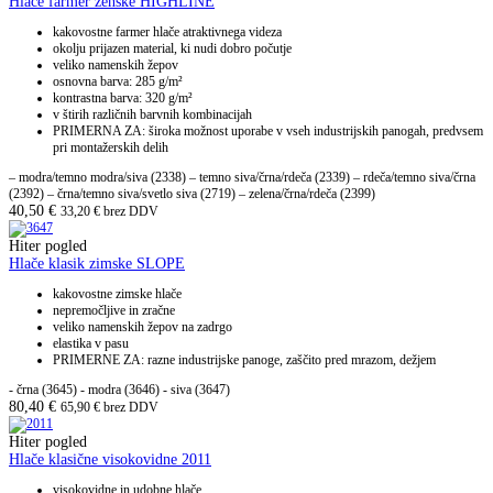
Hlače farmer ženske HIGHLINE
kakovostne farmer hlače atraktivnega videza
okolju prijazen material, ki nudi dobro počutje
veliko namenskih žepov
osnovna barva: 285 g/m²
kontrastna barva: 320 g/m²
v štirih različnih barvnih kombinacijah
PRIMERNA ZA: široka možnost uporabe v vseh industrijskih panogah, predvsem
pri montažerskih delih
– modra/temno modra/siva (2338) – temno siva/črna/rdeča (2339) – rdeča/temno siva/črna
(2392) – črna/temno siva/svetlo siva (2719) – zelena/črna/rdeča (2399)
40,50
€
33,20
€
brez DDV
Hiter pogled
Hlače klasik zimske SLOPE
kakovostne zimske hlače
nepremočljive in zračne
veliko namenskih žepov na zadrgo
elastika v pasu
PRIMERNE ZA: razne industrijske panoge, zaščito pred mrazom, dežjem
- črna (3645) - modra (3646) - siva (3647)
80,40
€
65,90
€
brez DDV
Hiter pogled
Hlače klasične visokovidne 2011
visokovidne in udobne hlače