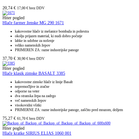
20,74
€
17,00
€
brez DDV
Hiter pogled
Hlače farmer ženske MG 290 1671
kakovostne hlače iz mešanice bombaža in poliestra
okolju prijazen material, ki nudi dobro počutje
lahke in udobne za nošenje
veliko namenskih žepov
PRIMEREN ZA: razne industrijske panoge
37,70
€
30,90
€
brez DDV
Hiter pogled
Hlače klasik zimske BASALT 3385
kakovostne zimske hlače iz linije Basalt
nepremočljive in zračne
odporne na veter
dva stranska žepa na zadrgo
več namenskih žepov
visokovidni všitki
PRIMERNE ZA: razne industrijske panoge, zaščito pred mrazom, dežjem
75,27
€
61,70
€
brez DDV
Hiter pogled
Hlače kratke SIRIUS ELIAS 1060 001