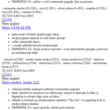
PRIMERNE ZA: zaščito v vseh vremenskih pogojih, dela na prostem
- mornarsko modra (XS-5XL) - siva (S-3XL) - olivno zelena (S-4XL) - oranžna (S-3XL) -
črna (XS-4XL) - rumena (S-4XL)
10,74
€
8,80
€
brez DDV
Hiter pogled
Hlače 3/4 PLALINE
kakovostne 3/4 hlače atraktivnega videza
okolju prijazen material, ki nudi dobro počutje
veliko namenskih žepov
v osmih različnih barvnih kombinacijah
PRIMERNA ZA: široka možnost uporabe v vseh industrijskih panogah, predvsem
pri montažerskih delih
– črna/siva (2550) – modra/ temno modra (2551) – temno modra/siva (2552) – bela/siva
(2553) – peščena/črna (2554) – zelena/črna (2555) – temno siva/črna (2556) – rdeča/temno
modra (2557)
35,14
€
28,80
€
brez DDV
Hiter pogled
Hlače spodnje, kratke 2221
vrhunski izdelek namenjen različnim vremenskim pogojem
lahek, elastičen in enostaven za vzdrževanje, narejen iz materiala, ki diha, je
higieničen in odvaja vlago stran od telesa
oblačilo je testirano po mednarodnem standardu "Öko-Tex", ki zagotavlja koži in
okolju prijazno tkanino
PRIMERNE ZA: razna opravila, zaščito pred mrazom