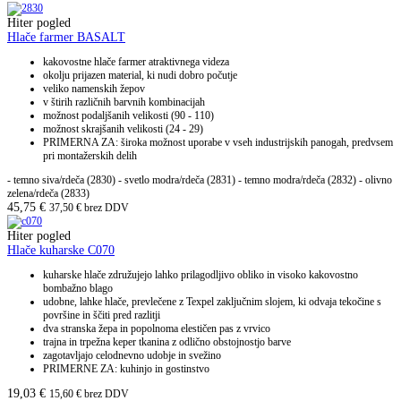
Hiter pogled
Hlače farmer BASALT
kakovostne hlače farmer atraktivnega videza
okolju prijazen material, ki nudi dobro počutje
veliko namenskih žepov
v štirih različnih barvnih kombinacijah
možnost podaljšanih velikosti (90 - 110)
možnost skrajšanih velikosti (24 - 29)
PRIMERNA ZA: široka možnost uporabe v vseh industrijskih panogah, predvsem
pri montažerskih delih
- temno siva/rdeča (2830) - svetlo modra/rdeča (2831) - temno modra/rdeča (2832) - olivno
zelena/rdeča (2833)
45,75
€
37,50
€
brez DDV
Hiter pogled
Hlače kuharske C070
kuharske hlače združujejo lahko prilagodljivo obliko in visoko kakovostno
bombažno blago
udobne, lahke hlače, prevlečene z Texpel zaključnim slojem, ki odvaja tekočine s
površine in ščiti pred razlitji
dva stranska žepa in popolnoma elestičen pas z vrvico
trajna in trpežna keper tkanina z odlično obstojnostjo barve
zagotavljajo celodnevno udobje in svežino
PRIMERNE ZA: kuhinjo in gostinstvo
19,03
€
15,60
€
brez DDV