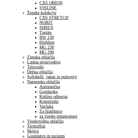
CXS ORION
VISLINE
Ženske kolekcije
CXS STRETCH
NORIT
SIRIUS
Tunike
BW 230
Highline
MG 230
MG 290
Zimska oblačila
Lastna proizvodnja
Telovniki
Dežna oblačila
Softshelli, jakne in puloverji
Namenska oblačila
Antistatična
Gozdarska
Kislino odporna
Kolenčniki
Varilska
Za hladilnice
za visoke temperature
Visokovidna oblačila
Termoflisi
Majice
Gostinstvo in turizem