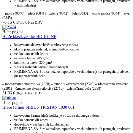
PRIMERNA ZA: široka možnost uporabe v vseh industrijskih panogah, predvsem
v težji industriji
– modra (0840) – rdeča (0841) – zelena (0842) – bela (0843) – temno modra (0844) – siva
(0845)
70,15
€
57,50
€
brez DDV
Hiter pogled
Hlače klasik ženske HIGHLINE
kakovostne delovne hlače atraktivnega videza
okolju prijazen material, ki nudi dobro počutje
veliko namenskih žepov
osnovna barva: 285 g/m²
kontrastna barva: 320 g/m²
v štirih različnih barvnih kombinacijah
PRIMERNA ZA: široka možnost uporabe v vseh industrijskih panogah, predvsem
pri montažerskih delih
– modra/temno modra/siva (2328) – temno siva/črna/rdeča (2329) – rdeča/temno siva/črna
(2391) – črna/temno siva/svetlo siva (2718) – zelena/črna/rdeča (2398)
31,96
€
26,20
€
brez DDV
Hiter pogled
Hlače farmer SIRIUS TRISTAN 1030 001
kakovostne farmer hlače kolekcije Sirius atraktivnega videza
veliko namenskih žepov
dobavljivo v več barvnih kombinacijah
PRIMERNA ZA: široka možnost uporabe v vseh industrijskih panogah, predvsem