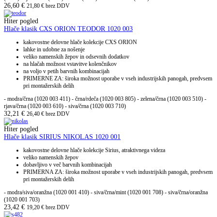
26,60
€
21,80
€
brez DDV
Hiter pogled
Hlače klasik CXS ORION TEODOR 1020 003
kakovostne delovne hlače kolekcije CXS ORION
lahke in udobne za nošenje
veliko namenskih žepov in odsevnih dodatkov
na hlačah možnost vstavitve kolenčnikov
na voljo v petih barvnih kombinacijah
PRIMERNE ZA: široka možnost uporabe v vseh industrijskih panogah, predvsem
pri montažerskih delih
- modra/črna (1020 003 411) - črna/rdeča (1020 003 805) - zelena/črna (1020 003 510) -
rjava/črna (1020 003 610) - siva/črna (1020 003 710)
32,21
€
26,40
€
brez DDV
Hiter pogled
Hlače klasik SIRIUS NIKOLAS 1020 001
kakovostne delovne hlače kolekcije Sirius, atraktivnega videza
veliko namenskih žepov
dobavljivo v več barvnih kombinacijah
PRIMERNA ZA: široka možnost uporabe v vseh industrijskih panogah, predvsem
pri montažerskih delih
- modra/siva/oranžna (1020 001 410) - siva/črna/mint (1020 001 708) - siva/črna/oranžna
(1020 001 703)
23,42
€
19,20
€
brez DDV