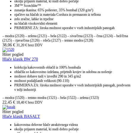
okolju prijazen material, ki nudi dobro počutje
3M™ Scotchlite™
zunanja tkanina: 65% poliester, 35% bombaž (320 g/m²)
ojačitve na hlačah iz materiala Cordura in premazom iz teflona
zelo zračne, lahke in trpežne
na hlačah visokovidni elementi
PRIMERNE ZA: široka možnost uporabe v vseh industrijskih panogah
– modra (2120) – zelena (2121) – bela (2122) – siva/črna (2123) – črna (2124) – bež/črna
(2125) – rjava/črna (2126) – rdeča (2127) – temno modra (2128)
38,06
€
31,20
€
brez DDV
Hiter pogled
Hlače klasik BW 270
kolekcija kakovostnih oblačil iz 100% bombaža
oblačila so kakovostno izdelana, prijetnih krojev in udobna za nošenje
možnost dobave tudi v izvedbi 290 in 345 g/m2
možnost podaljšanih velikosti (90-110)
PRIMERNA ZA: široka možnost uporabe v vseh industrijskih panogah, predvsem
v težji industriji
– modra (1520) – temno modra (1521) – bela (1522) – zelena (1523)
22,45
€
18,40
€
brez DDV
Hiter pogled
Hlače klasik BASALT
kakovostna delovne hlače atraktivnega videza
okolju prijazen material, ki nudi dobro počutje