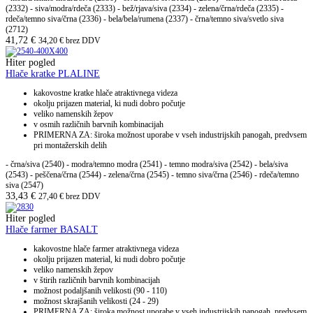
(2332) - siva/modra/rdeča (2333) - bež/rjava/siva (2334) - zelena/črna/rdeča (2335) -
rdeča/temno siva/črna (2336) - bela/bela/rumena (2337) - črna/temno siva/svetlo siva
(2712)
41,72
€
34,20
€
brez DDV
Hiter pogled
Hlače kratke PLALINE
kakovostne kratke hlače atraktivnega videza
okolju prijazen material, ki nudi dobro počutje
veliko namenskih žepov
v osmih različnih barvnih kombinacijah
PRIMERNA ZA: široka možnost uporabe v vseh industrijskih panogah, predvsem
pri montažerskih delih
- črna/siva (2540) - modra/temno modra (2541) - temno modra/siva (2542) - bela/siva
(2543) - peščena/črna (2544) - zelena/črna (2545) - temno siva/črna (2546) - rdeča/temno
siva (2547)
33,43
€
27,40
€
brez DDV
Hiter pogled
Hlače farmer BASALT
kakovostne hlače farmer atraktivnega videza
okolju prijazen material, ki nudi dobro počutje
veliko namenskih žepov
v štirih različnih barvnih kombinacijah
možnost podaljšanih velikosti (90 - 110)
možnost skrajšanih velikosti (24 - 29)
PRIMERNA ZA: široka možnost uporabe v vseh industrijskih panogah, predvsem