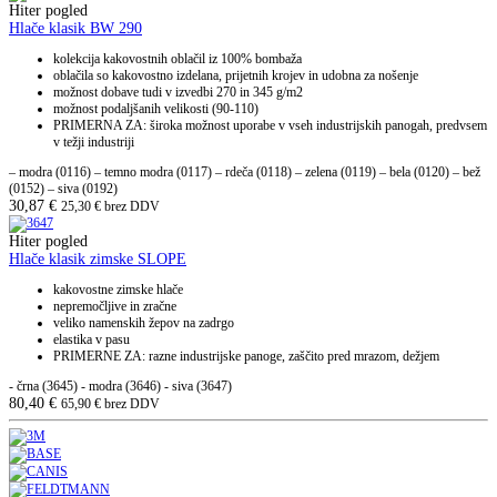
Hiter pogled
Hlače klasik BW 290
kolekcija kakovostnih oblačil iz 100% bombaža
oblačila so kakovostno izdelana, prijetnih krojev in udobna za nošenje
možnost dobave tudi v izvedbi 270 in 345 g/m2
možnost podaljšanih velikosti (90-110)
PRIMERNA ZA: široka možnost uporabe v vseh industrijskih panogah, predvsem
v težji industriji
– modra (0116) – temno modra (0117) – rdeča (0118) – zelena (0119) – bela (0120) – bež
(0152) – siva (0192)
30,87
€
25,30
€
brez DDV
Hiter pogled
Hlače klasik zimske SLOPE
kakovostne zimske hlače
nepremočljive in zračne
veliko namenskih žepov na zadrgo
elastika v pasu
PRIMERNE ZA: razne industrijske panoge, zaščito pred mrazom, dežjem
- črna (3645) - modra (3646) - siva (3647)
80,40
€
65,90
€
brez DDV