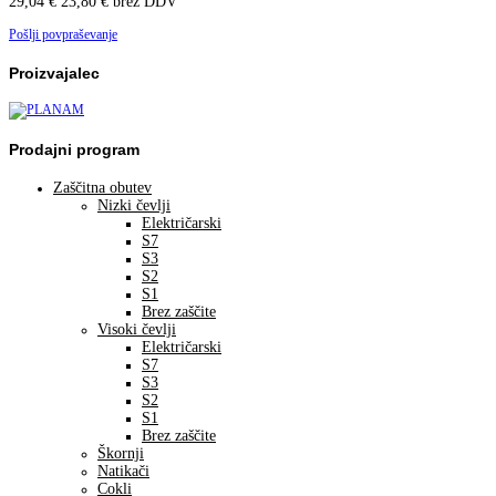
29,04
€
23,80
€
brez DDV
Pošlji povpraševanje
Proizvajalec
Prodajni program
Zaščitna obutev
Nizki čevlji
Električarski
S7
S3
S2
S1
Brez zaščite
Visoki čevlji
Električarski
S7
S3
S2
S1
Brez zaščite
Škornji
Natikači
Cokli