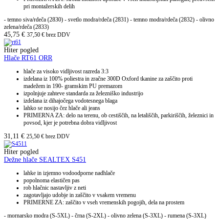
pri montažerskih delih
- temno siva/rdeča (2830) - svetlo modra/rdeča (2831) - temno modra/rdeča (2832) - olivno
zelena/rdeča (2833)
45,75
€
37,50
€
brez DDV
Hiter pogled
Hlače RT61 ORR
hlače za visoko vidljivost razreda 3:3
izdelana iz 100% poliestra in zračne 300D Oxford tkanine za zaščito proti
madežem in 190- gramskim PU premazom
izpolnjuje zahteve standarda za železniško industrijo
izdelana iz dihajočega vodotesnega blaga
lahko se nosijo čez hlače ali jeans
PRIMERNA ZA: delo na terenu, ob cestiščih, na letališčih, parkiriščih, železnici in
povsod, kjer je potrebna dobra vidljivost
31,11
€
25,50
€
brez DDV
Hiter pogled
Dežne hlače SEALTEX S451
lahke in izjemno vodoodporne nadhlače
popolnoma elastičen pas
rob hlačnic nastavljiv z neti
zagotavljajo udobje in zaščito v vsakem vremenu
PRIMERNE ZA: zaščito v vseh vremenskih pogojih, dela na prostem
- mornarsko modra (S-5XL) - črna (S-2XL) - olivno zelena (S-3XL) - rumena (S-3XL)