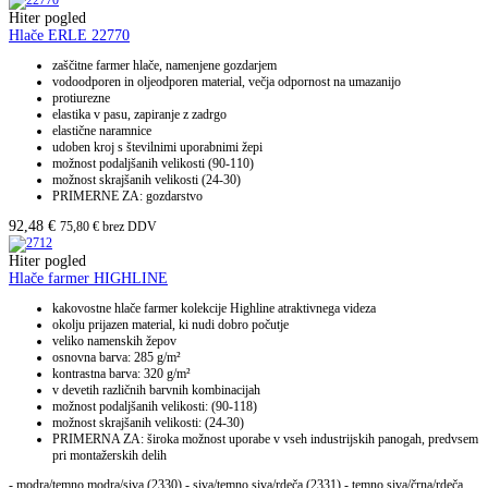
Hiter pogled
Hlače ERLE 22770
zaščitne farmer hlače, namenjene gozdarjem
vodoodporen in oljeodporen material, večja odpornost na umazanijo
protiurezne
elastika v pasu, zapiranje z zadrgo
elastične naramnice
udoben kroj s številnimi uporabnimi žepi
možnost podaljšanih velikosti (90-110)
možnost skrajšanih velikosti (24-30)
PRIMERNE ZA: gozdarstvo
92,48
€
75,80
€
brez DDV
Hiter pogled
Hlače farmer HIGHLINE
kakovostne hlače farmer kolekcije Highline atraktivnega videza
okolju prijazen material, ki nudi dobro počutje
veliko namenskih žepov
osnovna barva: 285 g/m²
kontrastna barva: 320 g/m²
v devetih različnih barvnih kombinacijah
možnost podaljšanih velikosti: (90-118)
možnost skrajšanih velikosti: (24-30)
PRIMERNA ZA: široka možnost uporabe v vseh industrijskih panogah, predvsem
pri montažerskih delih
- modra/temno modra/siva (2330) - siva/temno siva/rdeča (2331) - temno siva/črna/rdeča