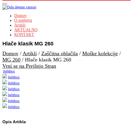
Domov
O podjetju
Artikli
AKTUALNO
KONTAKT
Hlače klasik MG 260
Domov
/
Artikli
/
Zaščitna oblačila
/
Moške kolekcije
/
MG 260
/
Hlače klasik MG 260
Vrni se na Prejšnjo Stran
lightbox
lightbox
lightbox
lightbox
lightbox
lightbox
lightbox
Opis Artikla