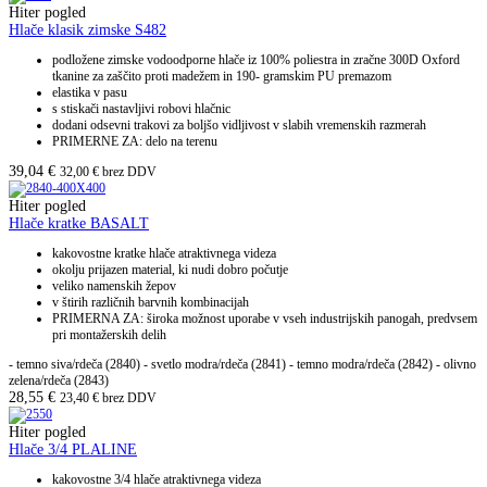
Hiter pogled
Hlače klasik zimske S482
podložene zimske vodoodporne hlače iz 100% poliestra in zračne 300D Oxford
tkanine za zaščito proti madežem in 190- gramskim PU premazom
elastika v pasu
s stiskači nastavljivi robovi hlačnic
dodani odsevni trakovi za boljšo vidljivost v slabih vremenskih razmerah
PRIMERNE ZA: delo na terenu
39,04
€
32,00
€
brez DDV
Hiter pogled
Hlače kratke BASALT
kakovostne kratke hlače atraktivnega videza
okolju prijazen material, ki nudi dobro počutje
veliko namenskih žepov
v štirih različnih barvnih kombinacijah
PRIMERNA ZA: široka možnost uporabe v vseh industrijskih panogah, predvsem
pri montažerskih delih
- temno siva/rdeča (2840) - svetlo modra/rdeča (2841) - temno modra/rdeča (2842) - olivno
zelena/rdeča (2843)
28,55
€
23,40
€
brez DDV
Hiter pogled
Hlače 3/4 PLALINE
kakovostne 3/4 hlače atraktivnega videza