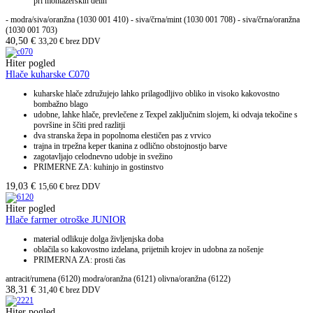
pri montažerskih delih
- modra/siva/oranžna (1030 001 410) - siva/črna/mint (1030 001 708) - siva/črna/oranžna
(1030 001 703)
40,50
€
33,20
€
brez DDV
Hiter pogled
Hlače kuharske C070
kuharske hlače združujejo lahko prilagodljivo obliko in visoko kakovostno
bombažno blago
udobne, lahke hlače, prevlečene z Texpel zaključnim slojem, ki odvaja tekočine s
površine in ščiti pred razlitji
dva stranska žepa in popolnoma elestičen pas z vrvico
trajna in trpežna keper tkanina z odlično obstojnostjo barve
zagotavljajo celodnevno udobje in svežino
PRIMERNE ZA: kuhinjo in gostinstvo
19,03
€
15,60
€
brez DDV
Hiter pogled
Hlače farmer otroške JUNIOR
material odlikuje dolga življenjska doba
oblačila so kakovostno izdelana, prijetnih krojev in udobna za nošenje
PRIMERNA ZA: prosti čas
antracit/rumena (6120) modra/oranžna (6121) olivna/oranžna (6122)
38,31
€
31,40
€
brez DDV
Hiter pogled