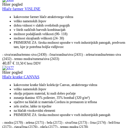
Hiter pogled
Hlače farmer VISLINE
kakovostne farmer hlače atraktivnega videza
veliko namenskih žepov
dobra vidnost v slabih svetlobnih pogojih
v štirih različnih barvnih kombinacijah
možnost podaljšanih velikosti (90- 118)
možnost skrajšanih velikosti (24- 30)
PRIMERNE ZA: široka možnost uporabe v vseh industrijskih panogah, predvsem
tam, kjer je potrebna boljša vidljivost
- siva/oranžna/temno siva (2430) - črna/oranžna/siva (2431) - zelena/oranžna/temno siva
(2432) - temno modra/rumena/siva (2433)
40,87
€
33,50
€
brez DDV
Hiter pogled
Hlače kratke CANVAS
kakovostne kratke hlače kolekcije Canvas, atraktivnega videza
veliko namenskih žepov
okolju prijazen material, ki nudi dobro počutje
zunanja tkanina: 65% poliester, 35% bombaž (320 g/m²)
ojačitve na hlačah iz materiala Cordura in premazom iz teflona
zelo zračne, lahke in trpežne
na hlačah visokovidni elementi
PRIMERNE ZA: široka možnost uporabe v vseh industrijskih panogah
- modra (2170) - zelena (2171) - bela (2172) - siva/črna (2173) - črna (2174) - bež/črna
(2175) - rjava/črna (2176) - rdeča (2177) - temno modra (2178)