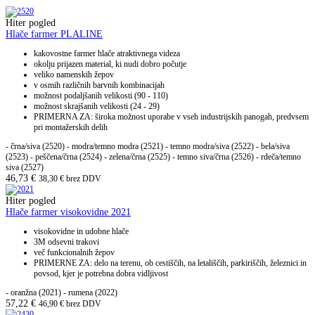
Hiter pogled
Hlače farmer PLALINE
kakovostne farmer hlače atraktivnega videza
okolju prijazen material, ki nudi dobro počutje
veliko namenskih žepov
v osmih različnih barvnih kombinacijah
možnost podaljšanih velikosti (90 - 110)
možnost skrajšanih velikosti (24 - 29)
PRIMERNA ZA: široka možnost uporabe v vseh industrijskih panogah, predvsem
pri montažerskih delih
- črna/siva (2520) - modra/temno modra (2521) - temno modra/siva (2522) - bela/siva
(2523) - peščena/črna (2524) - zelena/črna (2525) - temno siva/črna (2526) - rdeča/temno
siva (2527)
46,73
€
38,30
€
brez DDV
Hiter pogled
Hlače farmer visokovidne 2021
visokovidne in udobne hlače
3M odsevni trakovi
več funkcionalnih žepov
PRIMERNE ZA: delo na terenu, ob cestiščih, na letališčih, parkiriščih, železnici in
povsod, kjer je potrebna dobra vidljivost
- oranžna (2021) - rumena (2022)
57,22
€
46,90
€
brez DDV