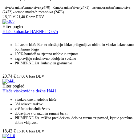
- siva/oranžna/temno siva (2470) - črna/oranžna/siva (2471) - zelena/oranžna/temno siva
(2472) - temno modra/rumena/siva (2473)
26,11
€
21,40
€
brez DDV
Hiter pogled
Hlače kuharske BARNET C075
kuharske hlače Barnet združujejo lahko prilagodljivo obliko in visoko kakovostno
bombažno blago
100% bombaž za izjemno udobje in trajnost
zagotavljajo celodnevno udobje in svežino
PRIMERNE ZA: kuhinjo in gostinstvo
20,74
€
17,00
€
brez DDV
Hiter pogled
Hlače visokovidne dežne H441
visokovidne in udobne hlače
3M odsevni trakovi
več funkcionalnih žepov
dobavljive v oranžni in rumeni barvi
PRIMERNE ZA: zaščito pred dežjem, delo na terenu ter povsod, kjer je potrebna
dobra vidljivost
18,42
€
15,10
€
brez DDV