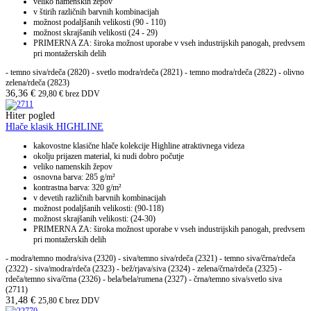
veliko namenskih žepov
v štirih različnih barvnih kombinacijah
možnost podaljšanih velikosti (90 - 110)
možnost skrajšanih velikosti (24 - 29)
PRIMERNA ZA: široka možnost uporabe v vseh industrijskih panogah, predvsem
pri montažerskih delih
- temno siva/rdeča (2820) - svetlo modra/rdeča (2821) - temno modra/rdeča (2822) - olivno
zelena/rdeča (2823)
36,36
€
29,80
€
brez DDV
Hiter pogled
Hlače klasik HIGHLINE
kakovostne klasične hlače kolekcije Highline atraktivnega videza
okolju prijazen material, ki nudi dobro počutje
veliko namenskih žepov
osnovna barva: 285 g/m²
kontrastna barva: 320 g/m²
v devetih različnih barvnih kombinacijah
možnost podaljšanih velikosti: (90-118)
možnost skrajšanih velikosti: (24-30)
PRIMERNA ZA: široka možnost uporabe v vseh industrijskih panogah, predvsem
pri montažerskih delih
- modra/temno modra/siva (2320) - siva/temno siva/rdeča (2321) - temno siva/črna/rdeča
(2322) - siva/modra/rdeča (2323) - bež/rjava/siva (2324) - zelena/črna/rdeča (2325) -
rdeča/temno siva/črna (2326) - bela/bela/rumena (2327) - črna/temno siva/svetlo siva
(2711)
31,48
€
25,80
€
brez DDV