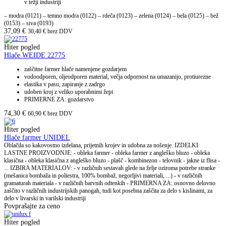
v težji industriji
– modra (0121) – temno modra (0122) – rdeča (0123) – zelena (0124) – bela (0125) – bež
(0153) – siva (0193)
37,09
€
30,40
€
brez DDV
Hiter pogled
Hlače WEIDE 22775
zaščitne farmer hlače namenjene gozdarjem
vodoodporen, oljeodporen material, večja odpornost na umazanijo, protiurezne
elastika v pasu, zapiranje z zadrgo
udoben kroj z veliko uporabnimi žepi
PRIMERNE ZA: gozdarstvo
74,30
€
60,90
€
brez DDV
Hiter pogled
Hlače farmer UNIDEL
Oblačila so kakovostno izdelana, prijetnih krojev in udobna za nošenje. IZDELKI
LASTNE PROIZVODNJE: - obleka farmer - obleka farmer z angleško bluzo - obleka
klasična - obleka klasična z angleško bluzo - plašč - kombinezon - telovnik - jakne iz flisa -
... IZBIRA MATERIALOV: - v različnih sestavah glede na želje oziroma potrebe stranke
(mešanica bombaža in poliestra, 100% bombaž, negorljivi materiali, ...) - v različnih
gramaturah materiala - v različnih barvnih odtenkih - PRIMERNA ZA: osnovno delovno
zaščito v različnih industrijskih panogah, tudi kot posebna zaščita za delo s kislinami, za
delo v livarski in varilski industriji
Povprašajte za ceno
Hiter pogled