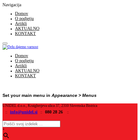
Navigacija
Domov
O podjetju
Artikli
AKTUALNO
KONTAKT
Domov
O podjetju
Artikli
AKTUALNO
KONTAKT
Set your main menu in
Appearance > Menus
UNIDEL d.o.o., Kraigherjeva ulica 37, 2310 Slovenska Bistrica
info@unidel.si
080 28 26
::
::
::
×