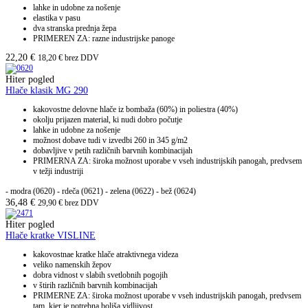
lahke in udobne za nošenje
elastika v pasu
dva stranska prednja žepa
PRIMEREN ZA: razne industrijske panoge
22,20
€
18,20
€
brez DDV
Hiter pogled
Hlače klasik MG 290
kakovostne delovne hlače iz bombaža (60%) in poliestra (40%)
okolju prijazen material, ki nudi dobro počutje
lahke in udobne za nošenje
možnost dobave tudi v izvedbi 260 in 345 g/m2
dobavljive v petih različnih barvnih kombinacijah
PRIMERNA ZA: široka možnost uporabe v vseh industrijskih panogah, predvsem
v težji industriji
- modra (0620)
- rdeča (0621)
- zelena (0622)
- bež (0624)
36,48
€
29,90
€
brez DDV
Hiter pogled
Hlače kratke VISLINE
kakovostnae kratke hlače atraktivnega videza
veliko namenskih žepov
dobra vidnost v slabih svetlobnih pogojih
v štirih različnih barvnih kombinacijah
PRIMERNE ZA: široka možnost uporabe v vseh industrijskih panogah, predvsem
tam, kjer je potrebna boljša vidljivost