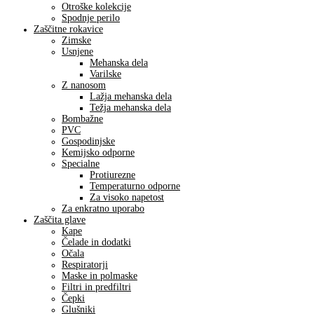
Otroške kolekcije
Spodnje perilo
Zaščitne rokavice
Zimske
Usnjene
Mehanska dela
Varilske
Z nanosom
Lažja mehanska dela
Težja mehanska dela
Bombažne
PVC
Gospodinjske
Kemijsko odporne
Specialne
Protiurezne
Temperaturno odporne
Za visoko napetost
Za enkratno uporabo
Zaščita glave
Kape
Čelade in dodatki
Očala
Respiratorji
Maske in polmaske
Filtri in predfiltri
Čepki
Glušniki