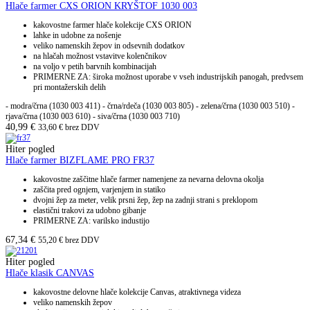
Hlače farmer CXS ORION KRYŠTOF 1030 003
kakovostne farmer hlače kolekcije CXS ORION
lahke in udobne za nošenje
veliko namenskih žepov in odsevnih dodatkov
na hlačah možnost vstavitve kolenčnikov
na voljo v petih barvnih kombinacijah
PRIMERNE ZA: široka možnost uporabe v vseh industrijskih panogah, predvsem
pri montažerskih delih
- modra/črna (1030 003 411) - črna/rdeča (1030 003 805) - zelena/črna (1030 003 510) -
rjava/črna (1030 003 610) - siva/črna (1030 003 710)
40,99
€
33,60
€
brez DDV
Hiter pogled
Hlače farmer BIZFLAME PRO FR37
kakovostne zaščitne hlače farmer namenjene za nevarna delovna okolja
zaščita pred ognjem, varjenjem in statiko
dvojni žep za meter, velik prsni žep, žep na zadnji strani s preklopom
elastični trakovi za udobno gibanje
PRIMERNE ZA: varilsko industijo
67,34
€
55,20
€
brez DDV
Hiter pogled
Hlače klasik CANVAS
kakovostne delovne hlače kolekcije Canvas, atraktivnega videza
veliko namenskih žepov