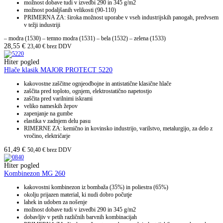
možnost dobave tudi v izvedbi 290 in 345 g/m2
možnost podaljšanih velikosti (90-110)
PRIMERNA ZA: široka možnost uporabe v vseh industrijskih panogah, predvsem
v težji industriji
– modra (1530) – temno modra (1531) – bela (1532) – zelena (1533)
28,55
€
23,40
€
brez DDV
Hiter pogled
Hlače klasik MAJOR PROTECT 5220
kakovostne zaščitne ognjeodbojne in antistatične klasične hlače
zaščita pred toploto, ognjem, elektrostatično napetostjo
zaščita pred varilnimi iskrami
veliko nameskih žepov
zapenjanje na gumbe
elastika v zadnjem delu pasu
RIMERNE ZA: kemično in kovinsko industrijo, varilstvo, metalurgijo, za delo z
vročino, električarje
61,49
€
50,40
€
brez DDV
Hiter pogled
Kombinezon MG 260
kakovostni kombinezon iz bombaža (35%) in poliestra (65%)
okolju prijazen material, ki nudi dobro počutje
lahek in udoben za nošenje
možnost dobave tudi v izvedbi 290 in 345 g/m2
dobavljiv v petih različnih barvnih kombinacijah