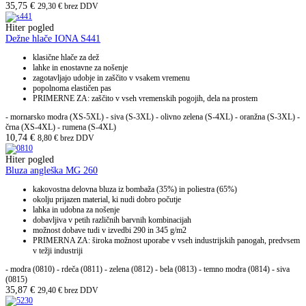
35,75
€
29,30
€
brez DDV
Hiter pogled
Dežne hlače IONA S441
klasične hlače za dež
lahke in enostavne za nošenje
zagotavljajo udobje in zaščito v vsakem vremenu
popolnoma elastičen pas
PRIMERNE ZA: zaščito v vseh vremenskih pogojih, dela na prostem
- mornarsko modra (XS-5XL) - siva (S-3XL) - olivno zelena (S-4XL) - oranžna (S-3XL) -
črna (XS-4XL) - rumena (S-4XL)
10,74
€
8,80
€
brez DDV
Hiter pogled
Bluza angleška MG 260
kakovostna delovna bluza iz bombaža (35%) in poliestra (65%)
okolju prijazen material, ki nudi dobro počutje
lahka in udobna za nošenje
dobavljiva v petih različnih barvnih kombinacijah
možnost dobave tudi v izvedbi 290 in 345 g/m2
PRIMERNA ZA: široka možnost uporabe v vseh industrijskih panogah, predvsem
v težji industriji
- modra (0810) - rdeča (0811) - zelena (0812) - bela (0813) - temno modra (0814) - siva
(0815)
35,87
€
29,40
€
brez DDV