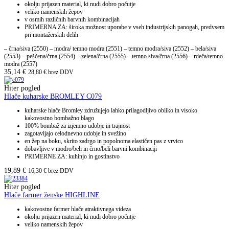
okolju prijazen material, ki nudi dobro počutje
veliko namenskih žepov
v osmih različnih barvnih kombinacijah
PRIMERNA ZA: široka možnost uporabe v vseh industrijskih panogah, predvsem
pri montažerskih delih
– črna/siva (2550) – modra/ temno modra (2551) – temno modra/siva (2552) – bela/siva
(2553) – peščena/črna (2554) – zelena/črna (2555) – temno siva/črna (2556) – rdeča/temno
modra (2557)
35,14
€
28,80
€
brez DDV
Hiter pogled
Hlače kuharske BROMLEY C079
kuharske hlače Bromley združujejo lahko prilagodljivo obliko in visoko
kakovostno bombažno blago
100% bombaž za izjemno udobje in trajnost
zagotavljajo celodnevno udobje in svežino
en žep na boku, skrito zadrgo in popolnoma elastičen pas z vrvico
dobavljive v modro/beli in črno/beli barvni kombinaciji
PRIMERNE ZA: kuhinjo in gostinstvo
19,89
€
16,30
€
brez DDV
Hiter pogled
Hlače farmer ženske HIGHLINE
kakovostne farmer hlače atraktivnega videza
okolju prijazen material, ki nudi dobro počutje
veliko namenskih žepov