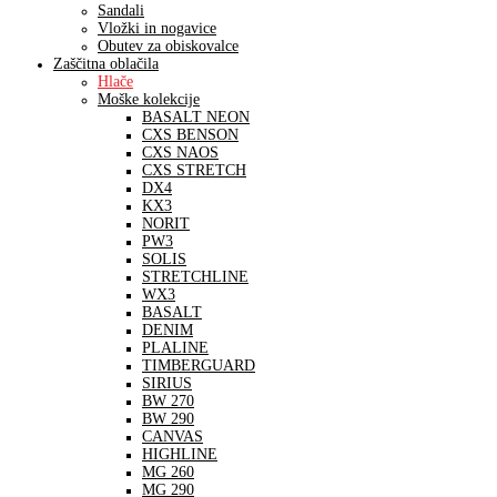
Sandali
Vložki in nogavice
Obutev za obiskovalce
Zaščitna oblačila
Hlače
Moške kolekcije
BASALT NEON
CXS BENSON
CXS NAOS
CXS STRETCH
DX4
KX3
NORIT
PW3
SOLIS
STRETCHLINE
WX3
BASALT
DENIM
PLALINE
TIMBERGUARD
SIRIUS
BW 270
BW 290
CANVAS
HIGHLINE
MG 260
MG 290