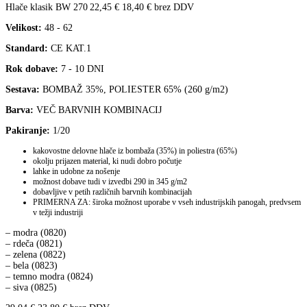
Hlače klasik BW 270
22,45
€
18,40
€
brez DDV
Velikost:
48 - 62
Standard:
CE KAT.1
Rok dobave:
7 - 10 DNI
Sestava:
BOMBAŽ 35%, POLIESTER 65% (260 g/m2)
Barva:
VEČ BARVNIH KOMBINACIJ
Pakiranje:
1/20
kakovostne delovne hlače iz bombaža (35%) in poliestra (65%)
okolju prijazen material, ki nudi dobro počutje
lahke in udobne za nošenje
možnost dobave tudi v izvedbi 290 in 345 g/m2
dobavljive v petih različnih barvnih kombinacijah
PRIMERNA ZA: široka možnost uporabe v vseh industrijskih panogah, predvsem
v težji industriji
– modra (0820)
– rdeča (0821)
– zelena (0822)
– bela (0823)
– temno modra (0824)
– siva (0825)