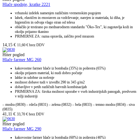
Hlače spodnje, kratke 2221
vrhunski izdelek namenjen različnim vremenskim pogojem
lahek, elastičen in enostaven za vzdrževanje, narejen iz materiala, ki diha, je
higieničen in odvaja vlago stran od telesa
oblačilo je testirano po mednarodnem standardu "Öko-Tex", ki zagotavlja koži in
okolju prijazno tkanino
PRIMERNE ZA: razna opravila, zaščito pred mrazom
14,15
€
11,60
€
brez DDV
Hiter pogled
Hlače farmer MG 260
kakovostne farmer hlače iz bombaža (35%) in poliestra (65%)
okolju prijazen material, ki nudi dobro počutje
lahke in udobne za nošenje
možnost dobave tudi v izvedbi 290 in 345 g/m2
dobavljive v petih različnih barvnih kombinacijah
PRIMERNA ZA: široka možnost uporabe v vseh industrijskih panogah, predvsem
v težji industriji
– modra (0830) – rdeča (0831) – zelena (0832) – bela (0833) – temno modra (0834) - siva
(0835)
41,11
€
33,70
€
brez DDV
Hiter pogled
Hlače farmer MG 290
kakovostne farmer hlače iz bombaža (60%) in poliestra (40%)