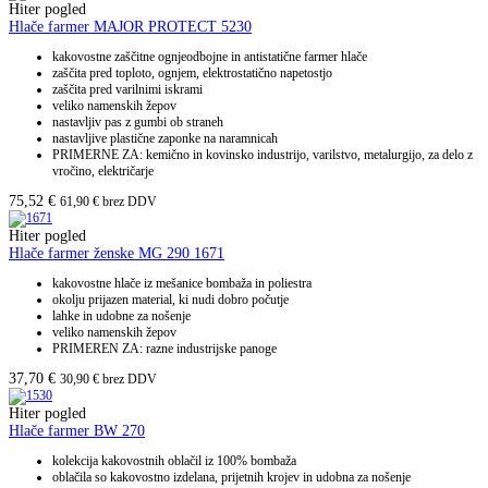
Hiter pogled
Hlače farmer MAJOR PROTECT 5230
kakovostne zaščitne ognjeodbojne in antistatične farmer hlače
zaščita pred toploto, ognjem, elektrostatično napetostjo
zaščita pred varilnimi iskrami
veliko namenskih žepov
nastavljiv pas z gumbi ob straneh
nastavljive plastične zaponke na naramnicah
PRIMERNE ZA: kemično in kovinsko industrijo, varilstvo, metalurgijo, za delo z
vročino, električarje
75,52
€
61,90
€
brez DDV
Hiter pogled
Hlače farmer ženske MG 290 1671
kakovostne hlače iz mešanice bombaža in poliestra
okolju prijazen material, ki nudi dobro počutje
lahke in udobne za nošenje
veliko namenskih žepov
PRIMEREN ZA: razne industrijske panoge
37,70
€
30,90
€
brez DDV
Hiter pogled
Hlače farmer BW 270
kolekcija kakovostnih oblačil iz 100% bombaža
oblačila so kakovostno izdelana, prijetnih krojev in udobna za nošenje