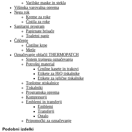
Varilske maske in stekla
Višinska varovalna oprema
Nega rok
Kreme za roke
Čistila za roke
Sanitarni program
Papirnate brisače
Toaletni papir
Čiščenje
Čistilne krpe
Metle
Označevanje oblačil THERMOPATCH
Sistem trajnega označevanja
Potrošni material
Črnilne kasete in trakovi
Etikete za HiQ tiskalnike
Etikete za iglične tiskalnike
Toplotne stiskalnice
Tiskalniki
Programska oprema
Kompresorji
Emblemi in transferji
Emblemi
Transferji
Ostalo
Pripomočki za označevanje
Podobni izdelki