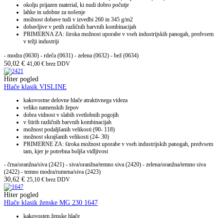
okolju prijazen material, ki nudi dobro počutje
lahke in udobne za nošenje
možnost dobave tudi v izvedbi 260 in 345 g/m2
dobavljive v petih različnih barvnih kombinacijah
PRIMERNA ZA: široka možnost uporabe v vseh industrijskih panogah, predvsem
v težji industriji
- modra (0630)
- rdeča (0631)
- zelena (0632)
- bež (0634)
50,02
€
41,00
€
brez DDV
Hiter pogled
Hlače klasik VISLINE
kakovostne delovne hlače atraktivnega videza
veliko namenskih žepov
dobra vidnost v slabih svetlobnih pogojih
v štirih različnih barvnih kombinacijah
možnost podaljšanih velikosti (90- 118)
možnost skrajšanih velikosti (24- 30)
PRIMERNE ZA: široka možnost uporabe v vseh industrijskih panogah, predvsem
tam, kjer je potrebna boljša vidljivost
- črna/oranžna/siva (2421) - siva/oranžna/temno siva (2420) - zelena/oranžna/temno siva
(2422) - temno modra/rumena/siva (2423)
30,62
€
25,10
€
brez DDV
Hiter pogled
Hlače klasik ženske MG 230 1647
kakovosten ženske hlače