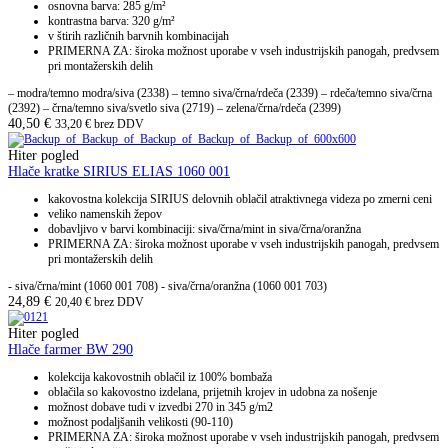
osnovna barva: 285 g/m²
kontrastna barva: 320 g/m²
v štirih različnih barvnih kombinacijah
PRIMERNA ZA: široka možnost uporabe v vseh industrijskih panogah, predvsem
pri montažerskih delih
– modra/temno modra/siva (2338) – temno siva/črna/rdeča (2339) – rdeča/temno siva/črna
(2392) – črna/temno siva/svetlo siva (2719) – zelena/črna/rdeča (2399)
40,50
€
33,20
€
brez DDV
Hiter pogled
Hlače kratke SIRIUS ELIAS 1060 001
kakovostna kolekcija SIRIUS delovnih oblačil atraktivnega videza po zmerni ceni
veliko namenskih žepov
dobavljivo v barvi kombinaciji: siva/črna/mint in siva/črna/oranžna
PRIMERNA ZA: široka možnost uporabe v vseh industrijskih panogah, predvsem
pri montažerskih delih
- siva/črna/mint (1060 001 708) - siva/črna/oranžna (1060 001 703)
24,89
€
20,40
€
brez DDV
Hiter pogled
Hlače farmer BW 290
kolekcija kakovostnih oblačil iz 100% bombaža
oblačila so kakovostno izdelana, prijetnih krojev in udobna za nošenje
možnost dobave tudi v izvedbi 270 in 345 g/m2
možnost podaljšanih velikosti (90-110)
PRIMERNA ZA: široka možnost uporabe v vseh industrijskih panogah, predvsem